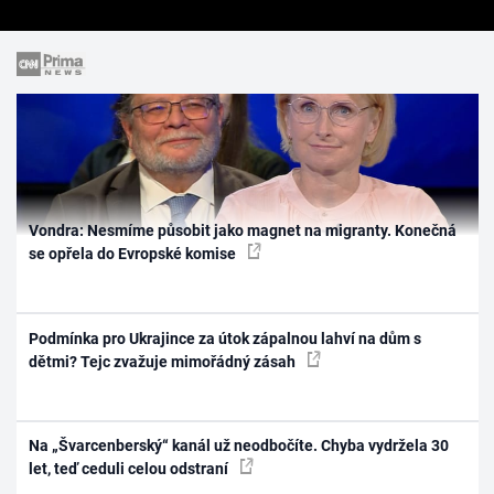
Vondra: Nesmíme působit jako magnet na migranty. Konečná
se opřela do Evropské komise
Podmínka pro Ukrajince za útok zápalnou lahví na dům s
dětmi? Tejc zvažuje mimořádný zásah
Na „Švarcenberský“ kanál už neodbočíte. Chyba vydržela 30
let, teď ceduli celou odstraní