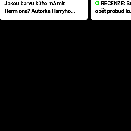
Jakou barvu kůže má mít
RECENZE: Smrtelné zlo se
Hermiona? Autorka Harryho
opět probudilo
Pottera přišla s ráznou
přichází s neo
odpovědí
hororovou nab