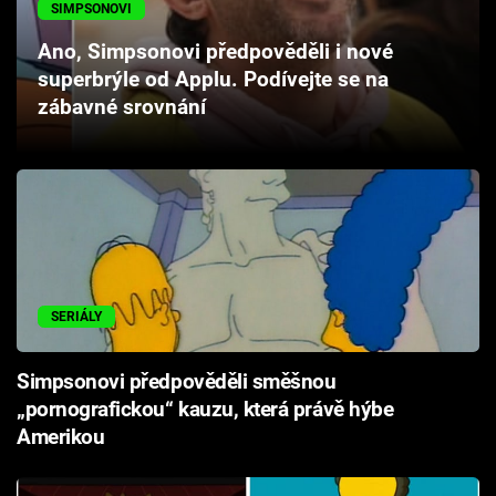
SIMPSONOVI
Cool Esport
Ano, Simpsonovi předpověděli i nové
Pořady
superbrýle od Applu. Podívejte se na
zábavné srovnání
TV Program
Sledujte prima+
Přihlášení
SERIÁLY
Sledujte nás
Simpsonovi předpověděli směšnou
„pornografickou“ kauzu, která právě hýbe
Amerikou