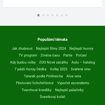
Populární témata
Jak zhubnout
Nejlepší filmy 2024
Nejlepší horory
TV program
Změna času
Partie
Počasí
Kdy budou volby
ZOO Nové začátky
Auto – katalog
7 pádů Honzy Dědka
Volby 2025
Svařené víno
Tatarák podle Pohlreicha
Aloe vera
Pěstování lichořeřišnice
Výpočet ascendentu
Tvarohové knedlíky
Nejlepší palačinky
Švestkový koláč