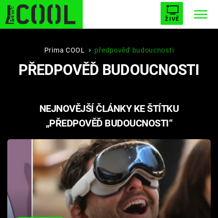
ŽIVĚ
STARHOUSE
BUFFY, PŘEMOŽITELKA UPÍRŮ
Trendy:
Prima COOL
předpověď budoucnosti
PŘEDPOVĚĎ BUDOUCNOSTI
ESCAPE
PLNEJ KOTEL
AVENGERS 5
NEJNOVĚJŠÍ ČLÁNKY KE ŠTÍTKU
„PŘEDPOVĚĎ BUDOUCNOSTI“
Témata
Filmy
Seriály
Hry