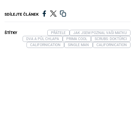
SDÍLEJTE ČLÁNEK
ŠTÍTKY
PŘÁTELE
JAK JSEM POZNAL VAŠI MATKU
DVA A PŮL CHLAPA
PRIMA COOL
SCRUBS: DOKTŮRCI
CALIFORNICATION
SINGLE MAN
CALIFORNICATION