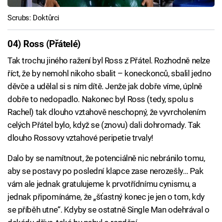
Scrubs: Doktůrci
04) Ross (Přátelé)
Tak trochu jiného ražení byl Ross z Přátel. Rozhodně nelze
říct, že by nemohl nikoho sbalit – koneckonců, sbalil jedno
děvče a udělal si s ním dítě. Jenže jak dobře víme, úplně
dobře to nedopadlo. Nakonec byl Ross (tedy, spolu s
Rachel) tak dlouho vztahově neschopný, že vyvrcholením
celých Přátel bylo, když se (znovu) dali dohromady. Tak
dlouho Rossovy vztahové peripetie trvaly!
Dalo by se namítnout, že potenciálně nic nebránilo tomu,
aby se postavy po poslední klapce zase nerozešly… Pak
vám ale jednak gratulujeme k prvotřídnímu cynismu, a
jednak připomínáme, že „šťastný konec je jen o tom, kdy
se příběh utne“. Kdyby se ostatně Single Man odehrával o