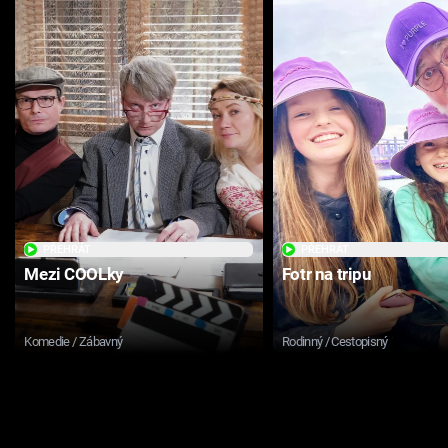
PŘEHRÁT
PŘEHRÁT
Mezi COOLky
Fotr na tripu
Komedie / Zábavný
Rodinný / Cestopisný