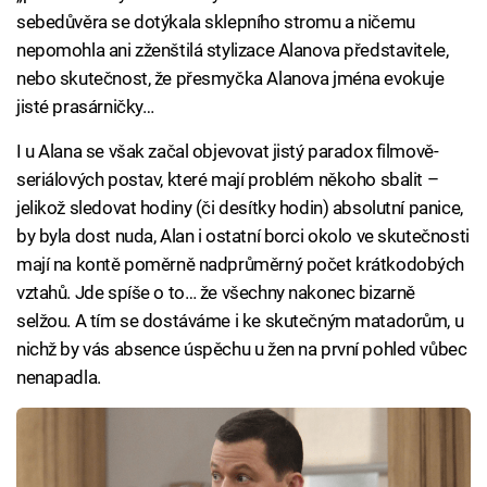
sebedůvěra se dotýkala sklepního stromu a ničemu
nepomohla ani zženštilá stylizace Alanova představitele,
nebo skutečnost, že přesmyčka Alanova jména evokuje
jisté prasárničky…
I u Alana se však začal objevovat jistý paradox filmově-
seriálových postav, které mají problém někoho sbalit –
jelikož sledovat hodiny (či desítky hodin) absolutní panice,
by byla dost nuda, Alan i ostatní borci okolo ve skutečnosti
mají na kontě poměrně nadprůměrný počet krátkodobých
vztahů. Jde spíše o to… že všechny nakonec bizarně
selžou. A tím se dostáváme i ke skutečným matadorům, u
nichž by vás absence úspěchu u žen na první pohled vůbec
nenapadla.