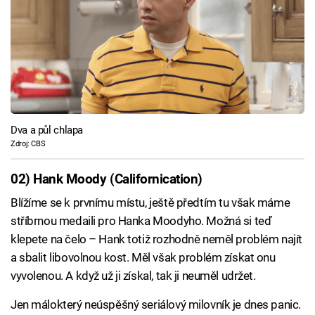
Dva a půl chlapa
Zdroj: CBS
02) Hank Moody (Californication)
Blížíme se k prvnímu místu, ještě předtím tu však máme
stříbrnou medaili pro Hanka Moodyho. Možná si teď
klepete na čelo – Hank totiž rozhodně neměl problém najít
a sbalit libovolnou kost. Měl však problém získat onu
vyvolenou. A když už ji získal, tak ji neuměl udržet.
Jen málokterý neúspěšný seriálový milovník je dnes panic.