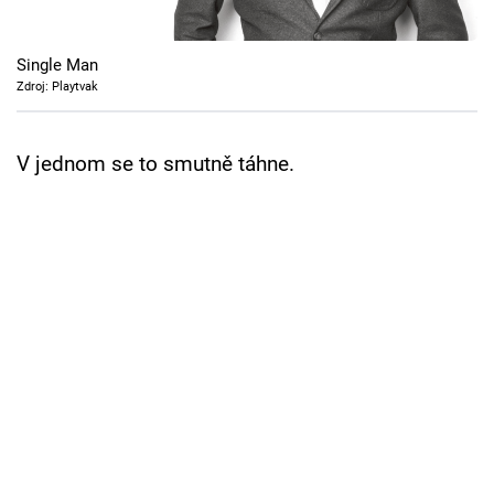
Cool Esport
Single Man
Pořady
Zdroj: Playtvak
TV Program
V jednom se to smutně táhne.
Sledujte prima+
Přihlášení
Sledujte nás