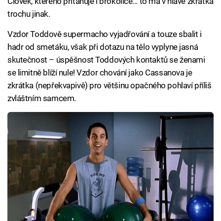
Člověk, kterého přitahuje i brokolice… to má v hlavě zkrátka
trochu jinak.
Vzdor Toddově supermacho vyjadřování a touze sbalit i
hadr od smetáku, však při dotazu na tělo vyplyne jasná
skutečnost – úspěšnost Toddových kontaktů se ženami
se limitně blíží nule! Vzdor chování jako Cassanova je
zkrátka (nepřekvapivě) pro většinu opačného pohlaví příliš
zvláštním samcem.