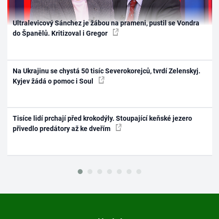
Ultralevicový Sánchez je žábou na prameni, pustil se Vondra
do Španělů. Kritizoval i Gregor
Na Ukrajinu se chystá 50 tisíc Severokorejců, tvrdí Zelenskyj.
Kyjev žádá o pomoc i Soul
Tisíce lidí prchají před krokodýly. Stoupající keňské jezero
přivedlo predátory až ke dveřím