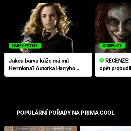
HARRY POTTER
KINOFILMY
Jakou barvu kůže má mít
RECENZE: Smrtelné zlo se
Hermiona? Autorka Harryho
opět probudi
Pottera přišla s ráznou
přichází s n
odpovědí
hororovou n
POPULÁRNÍ POŘADY NA PRIMA COOL