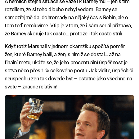
A nemlich stejná situace se váže i k Barneymu – jen s tím
rozdílem, že si toho dlouho nebyl vědom. Barney se
samozřejmě dal dohromady na nějaký čas s Robin, ale o
tom teď nemluvíme. Vtip je v tom, že i sám seriál přiznává,
že Barney skóruje tak často… protože i tak často střílí.
Když totiž Marshall v jednom okamžiku spočítá poměr
žen, které Barney balil, a žen, s nimiž se dostal… až na
finální metu, ukáže se, že jeho procentuální úspěšnost je
sotva něco přes 1 % celkového počtu. Jak vidíte, úspěch či
neúspěch u žen tak dovede být – ostatně jako všechno na
světě – značně relativní!