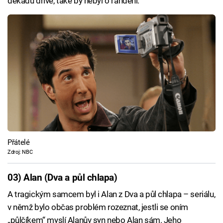
dekádu dříve, také by nebyl o randění.
Přátelé
Zdroj: NBC
03) Alan (Dva a půl chlapa)
A tragickým samcem byl i Alan z Dva a půl chlapa – seriálu,
v němž bylo občas problém rozeznat, jestli se oním
„půlčíkem“ myslí Alanův syn nebo Alan sám. Jeho