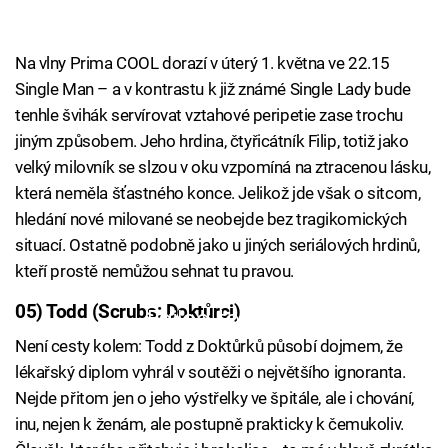
Na vlny Prima COOL dorazí v úterý 1. května ve 22.15
Single Man – a v kontrastu k již známé Single Lady bude
tenhle švihák servírovat vztahové peripetie zase trochu
jiným způsobem. Jeho hrdina, čtyřicátník Filip, totiž jako
velký milovník se slzou v oku vzpomíná na ztracenou lásku,
která neměla šťastného konce. Jelikož jde však o sitcom,
hledání nové milované se neobejde bez tragikomických
situací. Ostatně podobně jako u jiných seriálových hrdinů,
kteří prostě nemůžou sehnat tu pravou.
05) Todd (Scrubs: Doktůrci)
Failed to fetch
Není cesty kolem: Todd z Doktůrků působí dojmem, že
lékařský diplom vyhrál v soutěži o největšího ignoranta.
Nejde přitom jen o jeho výstřelky ve špitále, ale i chování,
inu, nejen k ženám, ale postupně prakticky k čemukoliv.