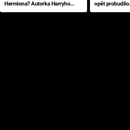
Hermiona? Autorka Harryho
opět probudilo
Pottera přišla s ráznou
přichází s neo
odpovědí
hororovou nab