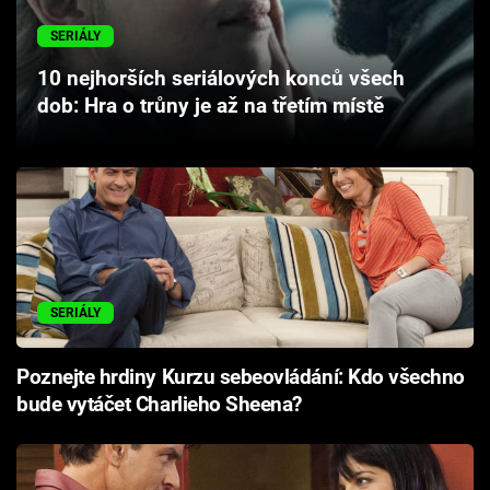
Cool Esport
SERIÁLY
Pořady
10 nejhorších seriálových konců všech
dob: Hra o trůny je až na třetím místě
TV Program
Sledujte prima+
Přihlášení
SERIÁLY
Sledujte nás
Poznejte hrdiny Kurzu sebeovládání: Kdo všechno
bude vytáčet Charlieho Sheena?