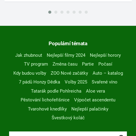
Populární témata
Jak zhubnout
Nejlepší filmy 2024
Nejlepší horory
TV program
Změna času
Partie
Počasí
Kdy budou volby
ZOO Nové začátky
Auto – katalog
7 pádů Honzy Dědka
Volby 2025
Svařené víno
Tatarák podle Pohlreicha
Aloe vera
Pěstování lichořeřišnice
Výpočet ascendentu
Tvarohové knedlíky
Nejlepší palačinky
Švestkový koláč