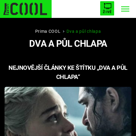
ŽIVĚ
STARHOUSE
BUFFY, PŘEMOŽITELKA UPÍRŮ
Trendy:
Prima COOL
Dva a půl chlapa
DVA A PŮL CHLAPA
ESCAPE
PLNEJ KOTEL
AVENGERS 5
NEJNOVĚJŠÍ ČLÁNKY KE ŠTÍTKU „DVA A PŮL
CHLAPA“
Témata
Filmy
Seriály
Hry