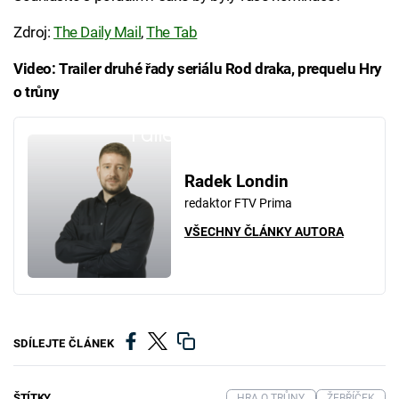
Zdroj:
The Daily Mail
,
The Tab
Video: Trailer druhé řady seriálu Rod draka, prequelu Hry
o trůny
Failed to fetch
Radek Londin
redaktor FTV Prima
VŠECHNY ČLÁNKY AUTORA
SDÍLEJTE ČLÁNEK
ŠTÍTKY
HRA O TRŮNY
ŽEBŘÍČEK