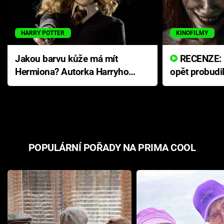
HARRY POTTER
KINOFILMY
Jakou barvu kůže má mít
RECENZE: Smrtelné zlo se
Hermiona? Autorka Harryho
opět probudi
Pottera přišla s ráznou
přichází s n
odpovědí
hororovou n
POPULÁRNÍ POŘADY NA PRIMA COOL