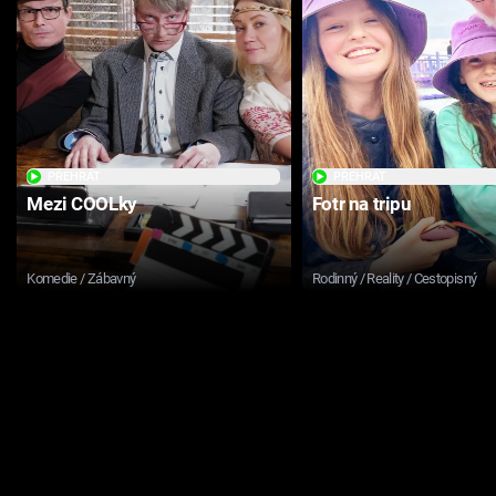
PŘEHRÁT
PŘEHRÁT
Mezi COOLky
Fotr na tripu
Komedie / Zábavný
Rodinný / Reality / Cestopisný