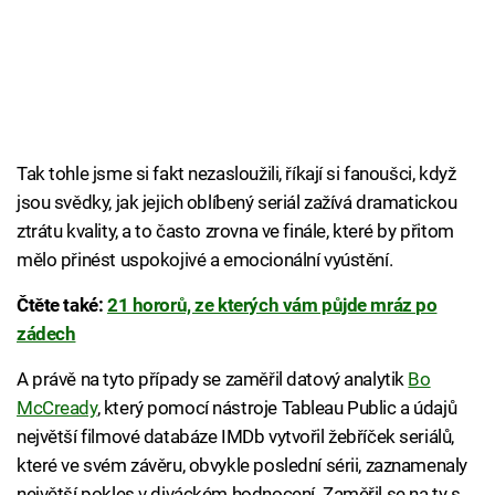
Tak tohle jsme si fakt nezasloužili, říkají si fanoušci, když
jsou svědky, jak jejich oblíbený seriál zažívá dramatickou
ztrátu kvality, a to často zrovna ve finále, které by přitom
mělo přinést uspokojivé a emocionální vyústění.
Čtěte také:
21 hororů, ze kterých vám půjde mráz po
zádech
A právě na tyto případy se zaměřil datový analytik
Bo
McCready
, který pomocí nástroje Tableau Public a údajů
největší filmové databáze IMDb vytvořil žebříček seriálů,
které ve svém závěru, obvykle poslední sérii, zaznamenaly
největší pokles v diváckém hodnocení. Zaměřil se na ty s