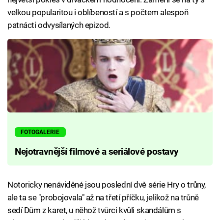
velkou popularitou i oblíbeností a s počtem alespoň
patnácti odvysílaných epizod.
FOTOGALERIE
Nejotravnější filmové a seriálové postavy
Notoricky nenáviděné jsou poslední dvě série Hry o trůny,
ale ta se "probojovala" až na třetí příčku, jelikož na trůně
sedí Dům z karet, u něhož tvůrci kvůli skandálům s