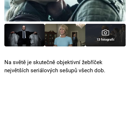
Cool Esport
Pořady
TV Program
13 fotografií
Sledujte prima+
Na světě je skutečně objektivní žebříček
Přihlášení
největších seriálových sešupů všech dob.
Sledujte nás