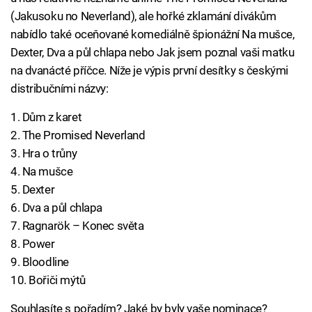
(Jakusoku no Neverland), ale hořké zklamání divákům
nabídlo také oceňované komediálně špionážní Na mušce,
Dexter, Dva a půl chlapa nebo Jak jsem poznal vaši matku
na dvanácté příčce. Níže je výpis první desítky s českými
distribučními názvy:
1. Dům z karet
2. The Promised Neverland
3. Hra o trůny
4. Na mušce
5. Dexter
6. Dva a půl chlapa
7. Ragnarök – Konec světa
8. Power
9. Bloodline
10. Bořiči mýtů
Souhlasíte s pořadím? Jaké by byly vaše nominace?