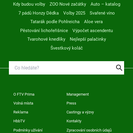
Kdy budou volby
ZOO Nové začátky
Auto – katalog
7 pádů Honzy Dědka
Volby 2025
Svařené víno
Tatarák podle Pohlreicha
Aloe vera
Pěstování lichořeřišnice
Výpočet ascendentu
Tvarohové knedlíky
Nejlepší palačinky
Švestkový koláč
O FTV Prima
Management
Volná místa
Press
Reklama
Castingy a výzvy
HbbTV
Kontakty
Podmínky užívání
Zpracování osobních údajů