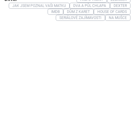
JAK JSEM POZNAL VAŠI MATKU
DVA A PŮL CHLAPA
DEXTER
IMDB
DŮM Z KARET
HOUSE OF CARDS
SERIÁLOVÉ ZAJÍMAVOSTI
NA MUŠCE