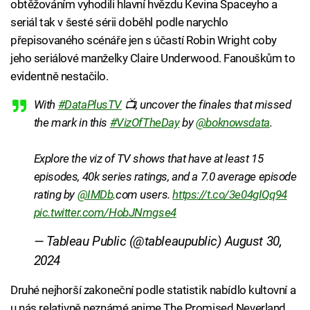
obtěžováním vyhodili hlavní hvězdu Kevina Spaceyho a
seriál tak v šesté sérii doběhl podle narychlo
přepisovaného scénáře jen s účastí Robin Wright coby
jeho seriálové manželky Claire Underwood. Fanouškům to
evidentně nestačilo.
With
#DataPlusTV
📺, uncover the finales that missed
the mark in this
#VizOfTheDay
by
@boknowsdata
.
Explore the viz of TV shows that have at least 15
episodes, 40k series ratings, and a 7.0 average episode
rating by
@IMDb
.com users.
https://t.co/3e04gIQq94
pic.twitter.com/HobJNmgse4
— Tableau Public (@tableaupublic)
August 30,
2024
Druhé nejhorší zakoneční podle statistik nabídlo kultovní a
u nás relativně neznámé anime The Promised Neverland