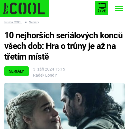
ŽIVĚ
Prima COOL
■
Seriály
STARHOUSE
BUFFY, PŘEMOŽITELKA UPÍRŮ
Trendy:
10 nejhorších seriálových konců
ESCAPE
PLNEJ KOTEL
AVENGERS 5
všech dob: Hra o trůny je až na
třetím místě
3. září 2024 15:15
SERIÁLY
Radek Londin
Témata
Filmy
Seriály
Hry