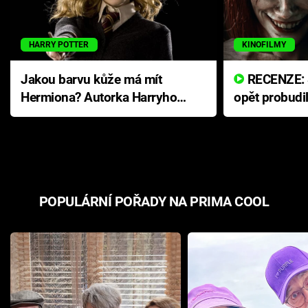
HARRY POTTER
KINOFILMY
Jakou barvu kůže má mít
RECENZE: Smrtelné zlo se
Hermiona? Autorka Harryho
opět probudi
Pottera přišla s ráznou
přichází s n
odpovědí
hororovou n
POPULÁRNÍ POŘADY NA PRIMA COOL