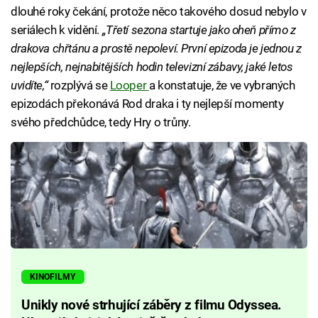
dlouhé roky čekání, protože něco takového dosud nebylo v
seriálech k vidění.
„Třetí sezona startuje jako oheň přímo z
drakova chřtánu a prostě nepoleví. První epizoda je jednou z
nejlepších, nejnabitějších hodin televizní zábavy, jaké letos
uvidíte,“
rozplývá se
Looper
a konstatuje, že ve vybraných
epizodách překonává Rod draka i ty nejlepší momenty
svého předchůdce, tedy Hry o trůny.
KINOFILMY
Unikly nové strhující záběry z filmu Odyssea.