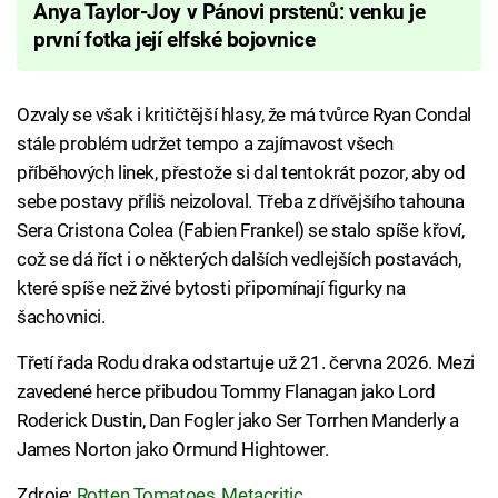
Anya Taylor-Joy v Pánovi prstenů: venku je
první fotka její elfské bojovnice
Ozvaly se však i kritičtější hlasy, že má tvůrce Ryan Condal
stále problém udržet tempo a zajímavost všech
příběhových linek, přestože si dal tentokrát pozor, aby od
sebe postavy příliš neizoloval. Třeba z dřívějšího tahouna
Sera Cristona Colea (Fabien Frankel) se stalo spíše křoví,
což se dá říct i o některých dalších vedlejších postavách,
které spíše než živé bytosti připomínají figurky na
šachovnici.
Třetí řada Rodu draka odstartuje už 21. června 2026. Mezi
zavedené herce přibudou
Tommy Flanagan jako Lord
Roderick Dustin, Dan Fogler jako Ser Torrhen Manderly a
James Norton jako Ormund Hightower.
Zdroje:
Rotten Tomatoes
,
Metacritic