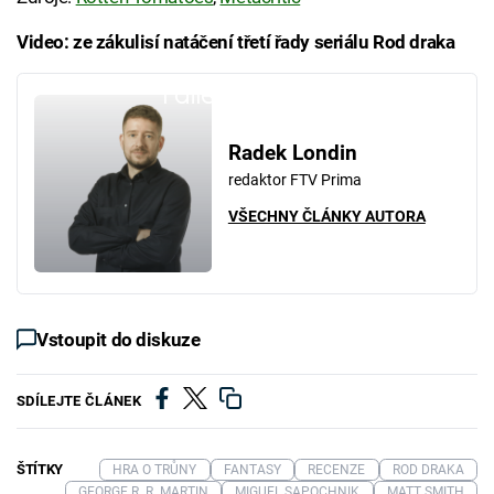
Video: ze zákulisí natáčení třetí řady seriálu Rod draka
Failed to fetch
Radek Londin
redaktor FTV Prima
VŠECHNY ČLÁNKY AUTORA
Vstoupit do diskuze
SDÍLEJTE ČLÁNEK
ŠTÍTKY
HRA O TRŮNY
FANTASY
RECENZE
ROD DRAKA
GEORGE R. R. MARTIN
MIGUEL SAPOCHNIK
MATT SMITH