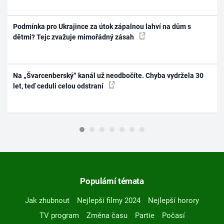
Podmínka pro Ukrajince za útok zápalnou lahví na dům s
dětmi? Tejc zvažuje mimořádný zásah
Na „Švarcenberský“ kanál už neodbočíte. Chyba vydržela 30
let, teď ceduli celou odstraní
Populární témata
Jak zhubnout
Nejlepší filmy 2024
Nejlepší horory
TV program
Změna času
Partie
Počasí