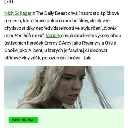
(73).
Nich Schager
z The Daily Beast chválí naprosto špičkové
řemeslo, které hravě pokoří i mnohé filmy, ale hlavně
chytlavost díky nepředvídatelnosti ve stylu rčení
„člověk
míní, Pán Bůh mění“
.
Variety
chválí excelentní výkony obou
ústředních hereček Emmy D’Arcy jako Rhaenyry a Olivie
Cooke jako Alicent, u kterých je fascinující sledovat
střídavé vlny zášti, porozumění, hněvu i žalu.
PÁN PRSTENŮ