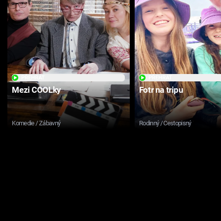
PŘEHRÁT
PŘEHRÁT
Mezi COOLky
Fotr na tripu
Komedie / Zábavný
Rodinný / Cestopisný