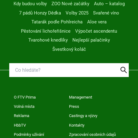
Kdy budou volby
ZOO Nové začátky
Auto – katalog
7 pádů Honzy Dědka
Volby 2025
Svařené víno
Tatarák podle Pohlreicha
Aloe vera
Pěstování lichořeřišnice
Výpočet ascendentu
Tvarohové knedlíky
Nejlepší palačinky
Švestkový koláč
O FTV Prima
Management
Volná místa
Press
Reklama
Castingy a výzvy
HbbTV
Kontakty
Podmínky užívání
Zpracování osobních údajů