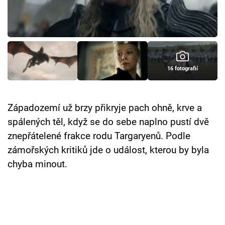
Cool Esport
Pořady
TV Program
16 fotografií
Sledujte prima+
Západozemí už brzy přikryje pach ohně, krve a
Přihlášení
spálených těl, když se do sebe naplno pustí dvě
znepřátelené frakce rodu Targaryenů. Podle
zámořských kritiků jde o událost, kterou by byla
Sledujte nás
chyba minout.