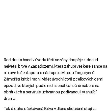
Rod draka hned v úvodu třetí sezóny dospěje k dosud
největší bitvě v Západozemí, která zahubí veškeré šance na
mírové řešení sporu o nástupnictví rodu Targaryenů.
Zámořští kritici mohli vidět úvodní čtyři z celkových osmi
epizod, ve kterých podle nich seriál konečně nabere na
obrátkách a servíruje úchvatnou podívanou i vtahující
drama.
Tak dlouho očekávaná Bitva v Jícnu skutečně stojí za