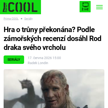
ŽIVĚ
Prima COOL
■
Seriály
STARHOUSE
BUFFY, PŘEMOŽITELKA UPÍRŮ
Trendy:
Hra o trůny překonána? Podle
ESCAPE
PLNEJ KOTEL
AVENGERS 5
zámořských recenzí dosáhl Rod
draka svého vrcholu
17. června 2026 15:00
SERIÁLY
Radek Londin
Témata
Filmy
Seriály
Hry