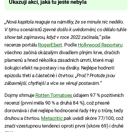
Ukazují akci, jaká tu ještě nebyla
„Nová kapitola reaguje na námitky, že se minule nic nedělo.
V týmu scenáristů zjevně došlo k uvědomění, co dělalo tuhle
show tak zajímavou, když v roce 2022 začínala,“
píše
recenze portálu
RogerEbert
. Podle
Hollywood Reporteru
všechno začíná okázalým divadlem plným krve, dračích
plamenů a hned několika zásadních úmrtí, které mají
šokující efekt na postavy i na diváky. Nejlépe hodnotí
epizodu třetí a částečně i čtvrtou:
„Proč? Protože jsou
zábavnější, chytřejší a více se věnují postavám.“
Dojmy shrnuje
Rotten Tomatoes
údajem 97 % pozitivních
recenzí (první měla 90 % a druhá 84 %), což přesně
dorovnává i dvě nejlépe hodnocené řady Hry o trůny, tedy
druhou a čtvrtou.
Metacritic
pak uvádí skóre 77/100, což
značí vzestupnou tendenci oproti první (skóre 69) i druhé