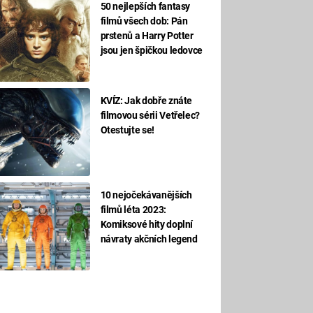
50 nejlepších fantasy
filmů všech dob: Pán
prstenů a Harry Potter
jsou jen špičkou ledovce
KVÍZ: Jak dobře znáte
filmovou sérii Vetřelec?
Otestujte se!
10 nejočekávanějších
filmů léta 2023:
Komiksové hity doplní
návraty akčních legend