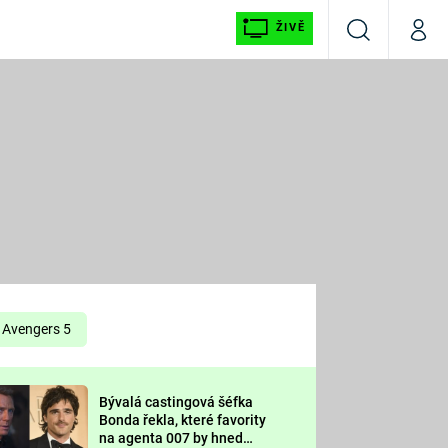
ŽIVĚ
Vyhledávání
Můj p
Prima+
É
CNN Prima NEWS
E
Prima FRESH
ŠÍ
Prima LIVING
E
Prima Ženy
Avengers 5
Prima LAJK
Bývalá castingová šéfka
OOL
Bonda řekla, které favority
Sledujte nás
na agenta 007 by hned