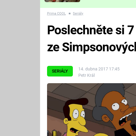
Které děsivé pecky vám
nejvíc zvednou tep?
Prima COOL
■
Seriály
Poslechněte si 7
ze Simpsonovýc
14. dubna 2017 17:45
SERIÁLY
Petr Král