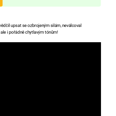
vědčil upsat se ozbrojeným silám, neválcoval
 ale i pořádně chytlavým tónům!