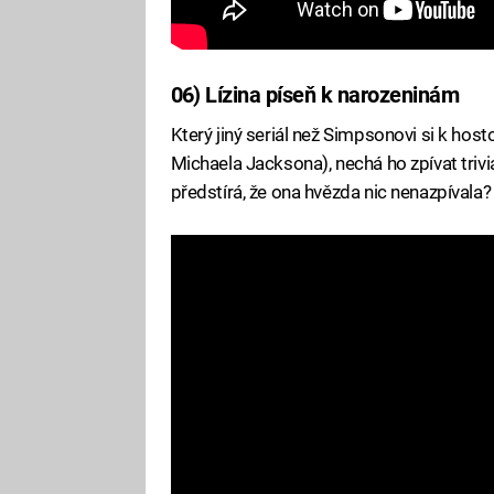
06) Lízina píseň k narozeninám
Který jiný seriál než Simpsonovi si k h
Michaela Jacksona), nechá ho zpívat trivi
předstírá, že ona hvězda nic nenazpívala?