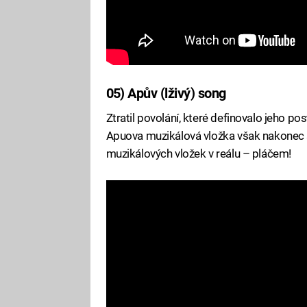
05) Apův (lživý) song
Ztratil povolání, které definovalo jeho po
Apuova muzikálová vložka však nakonec sk
muzikálových vložek v reálu – pláčem!