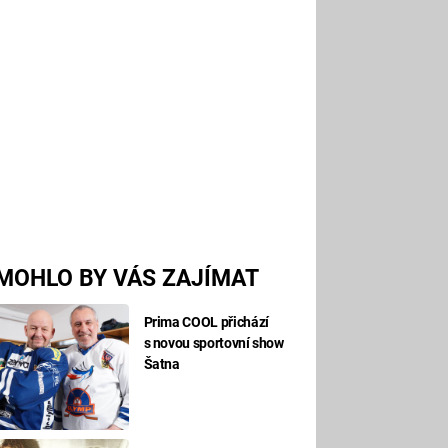
MOHLO BY VÁS ZAJÍMAT
Prima COOL přichází
s novou sportovní show
Šatna