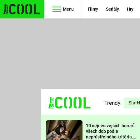
Menu
Filmy
Seriály
Hry
Seriály
Filmy
SIMPSONOVI
STAR WARS
HVĚZDNÁ
AVENGERS
BRÁNA
RYCHLE A
TEORIE
ZBĚSILE 10
Trendy:
VELKÉHO
Star
PREDÁTOR
TŘESKU
10 nejděsivějších hororů
FUTURAMA
všech dob podle
neprůstřelného kritéria.