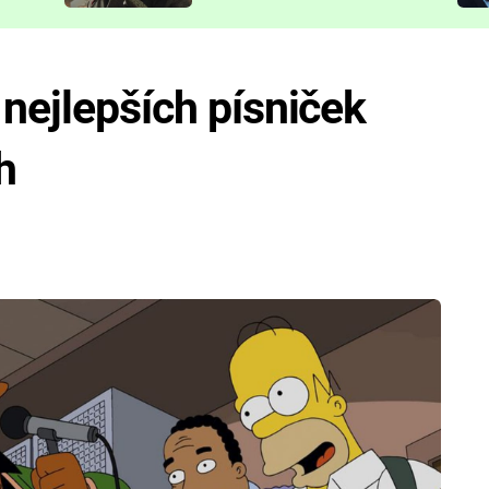
představit
 nejlepších písniček
h