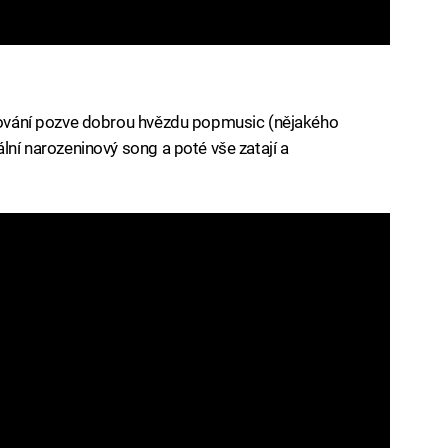
ostování pozve dobrou hvězdu popmusic (nějakého
ální narozeninový song a poté vše zatají a