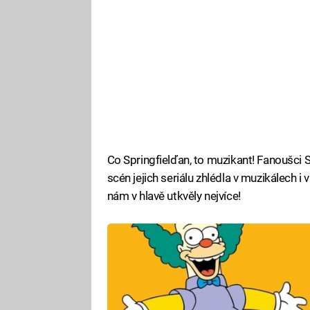
Co Springfielďan, to muzikant! Fanoušci
scén jejich seriálu zhlédla v muzikálech i 
nám v hlavě utkvěly nejvíce!