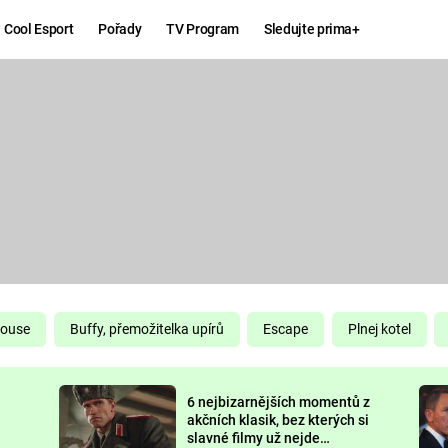
Cool Esport
Pořady
TV Program
Sledujte prima+
Hry
Zábava
MAFIA
ZÁBAVN
GALERI
GTA 6
NEJLEP
KINGDOM
KOMEDI
COME:
DELIVERANCE
CHUCK
House
Buffy, přemožitelka upírů
Escape
Plnej kotel
NORRIS
ESPORT
6 nejbizarnějších momentů z
DEADP
akčních klasik, bez kterých si
slavné filmy už nejde