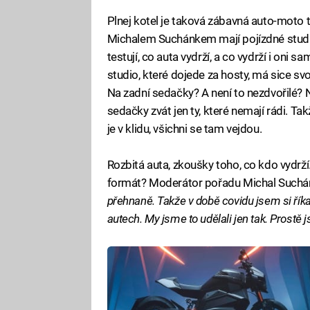
Plnej kotel je taková zábavná auto-moto 
Michalem Suchánkem mají pojízdné studi
testují, co auta vydrží, a co vydrží i oni s
studio, které dojede za hosty, má sice s
Na zadní sedačky? A není to nezdvořilé?
sedačky zvát jen ty, které nemají rádi. T
je v klidu, všichni se tam vejdou.
Rozbitá auta, zkoušky toho, co kdo vydrží.
formát? Moderátor pořadu Michal Suchán
přehnaně. Takže v době covidu jsem si říkal
autech. My jsme to udělali jen tak. Prostě j