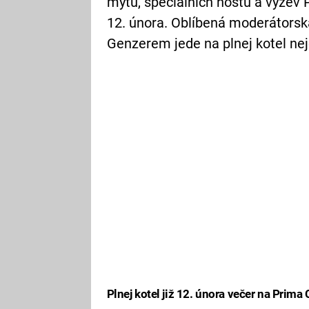
mýtů, speciálních hostů a výzev P
12. února. Oblíbená moderátorsk
Genzerem jede na plnej kotel neje
Plnej kotel již 12. února večer na Prima