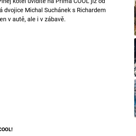
lnej kotel uvidíte na Prima COOL již od
á dvojice Michal Suchánek s Richardem
n v autě, ale i v zábavě.
 COOL!