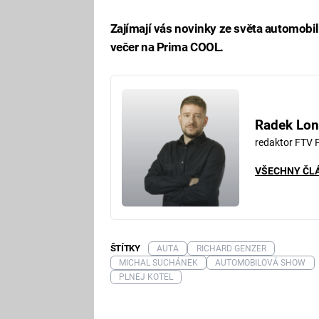
Zajímají vás novinky ze světa automobili
večer na Prima COOL.
Radek Lon
redaktor FTV 
VŠECHNY ČL
ŠTÍTKY
AUTA
RICHARD GENZER
MICHAL SUCHÁNEK
AUTOMOBILOVÁ SHOW
PLNEJ KOTEL