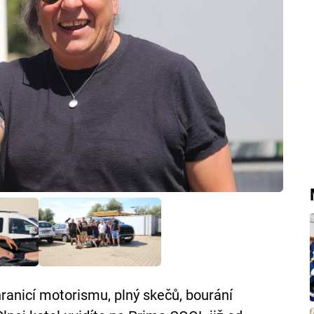
ranicí motorismu, plný skečů, bourání