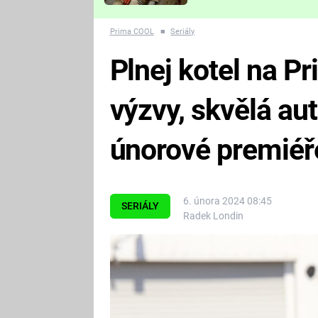
Které děsivé pecky vám
nejvíc zvednou tep?
Prima COOL
■
Seriály
Plnej kotel na P
výzvy, skvělá auta
únorové premiéř
6. února 2024 08:45
SERIÁLY
Radek Londin