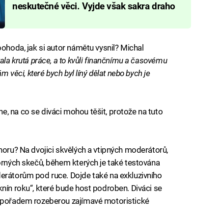
neskutečné věci. Vyjde však sakra draho
pohoda, jak si autor námětu vysnil? Michal
tala krutá práce, a to kvůli finančnímu a časovému
m věci, které bych byl líný dělat nebo bych je
, na co se diváci mohou těšit, protože na tuto
noru? Na dvojici skvělých a vtipných moderátorů,
morných skečů, během kterých je také testována
erátorům pod ruce. Dojde také na exkluzivního
knín roku“, které bude host podroben. Diváci se
i pořadem rozeberou zajímavé motoristické