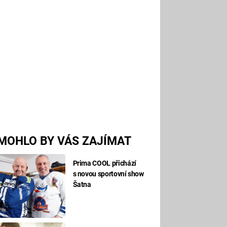
MOHLO BY VÁS ZAJÍMAT
Prima COOL přichází
s novou sportovní show
Šatna