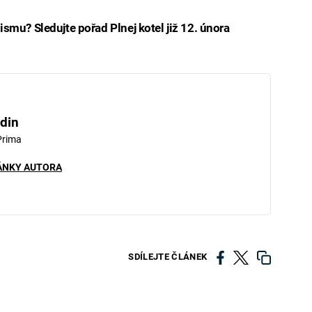
smu? Sledujte pořad Plnej kotel již 12. února
din
Prima
ÁNKY AUTORA
SDÍLEJTE ČLÁNEK