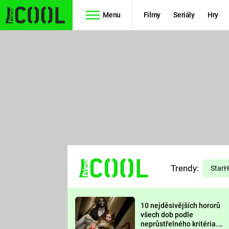
Menu
Filmy
Seriály
Hry
Seriály
Filmy
SIMPSONOVI
STAR WARS
HVĚZDNÁ
AVENGERS
BRÁNA
RYCHLE A
TEORIE
ZBĚSILE 10
Trendy:
VELKÉHO
Star
PREDÁTOR
TŘESKU
10 nejděsivějších hororů
FUTURAMA
všech dob podle
neprůstřelného kritéria.