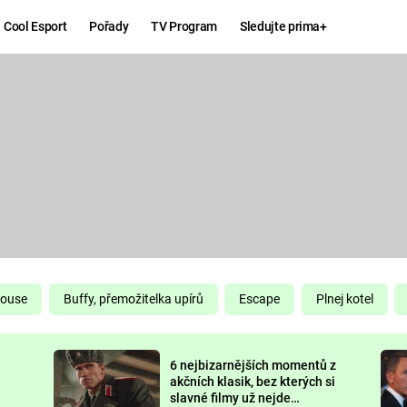
Cool Esport
Pořady
TV Program
Sledujte prima+
Hry
Zábava
MAFIA
ZÁBAVN
GALERI
GTA 6
NEJLEP
KINGDOM
KOMEDI
COME:
DELIVERANCE
CHUCK
House
Buffy, přemožitelka upírů
Escape
Plnej kotel
NORRIS
ESPORT
6 nejbizarnějších momentů z
DEADP
akčních klasik, bez kterých si
slavné filmy už nejde