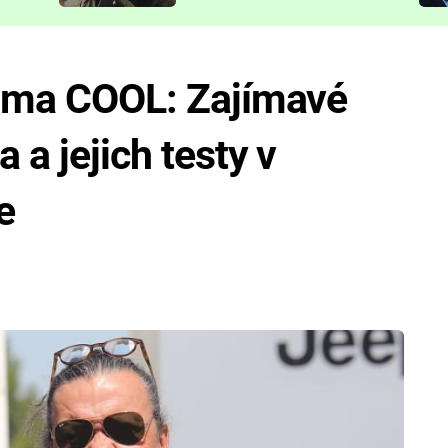
představit
rima COOL: Zajímavé
 a jejich testy v
e