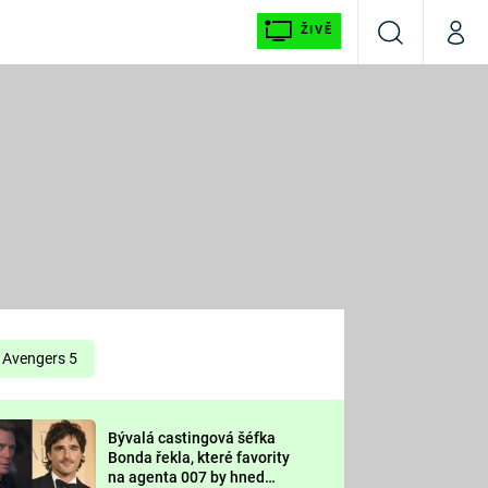
ŽIVĚ
Vyhledávání
Můj p
Prima+
É
CNN Prima NEWS
E
Prima FRESH
ŠÍ
Prima LIVING
E
Prima Ženy
Avengers 5
Prima LAJK
Bývalá castingová šéfka
OOL
Bonda řekla, které favority
Sledujte nás
na agenta 007 by hned