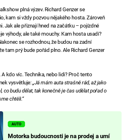
talkshow plná výzev. Richard Genzer se
o, kam si vždy pozvou nějakého hosta. Zároveň
ami. Jak ale přiznají hned na začátku – pojízdné
voje výhody, ale také mouchy. Kam hosta usadí?
 Nakonec se rozhodnou, že budou na zadní
akže tam prý bude pořád plno. Ale Richard Genzer
 A kdo víc. Technika, nebo lidi? Proč tento
ek vysvětluje:
„Já mám auta strašně rád, až jako
, co budu dělat, tak konečně je čas udělat pořad o
sme chtěli.“
AUTO
Motorka budoucnosti je na prodej a umí