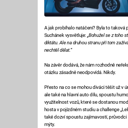
A jak probíhalo natáčení? Byla to taková 
Suchánek vysvětluje:
„Bohužel se z toho s
diktátu. Ale na druhou stranu při tom zažívá
nechtěl dělat.“
Na závěr dodává, že nám rozhodně neřekne
otázku zásadně neodpovídá. Nikdy.
Přesto na co se mohou diváci těšit už v ú
ale také na hlavní auto dílu, spoustu hu
využitelnost vozů, které se dostanou mod
hosta v pojízdném studiu a challenge „Le
také dozví spoustu zajímavostí, průvodc
mýty.