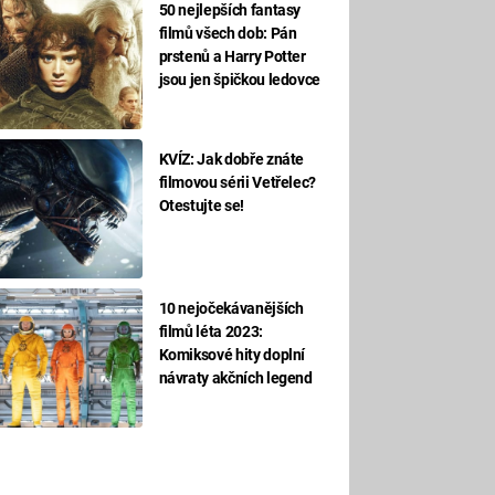
50 nejlepších fantasy
filmů všech dob: Pán
prstenů a Harry Potter
jsou jen špičkou ledovce
KVÍZ: Jak dobře znáte
filmovou sérii Vetřelec?
Otestujte se!
10 nejočekávanějších
filmů léta 2023:
Komiksové hity doplní
návraty akčních legend