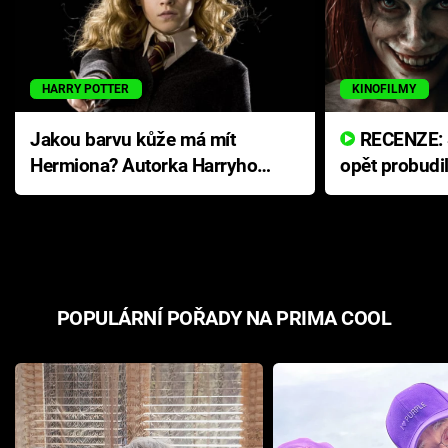
HARRY POTTER
KINOFILMY
Jakou barvu kůže má mít
RECENZE: Smrtelné zlo se
Hermiona? Autorka Harryho
opět probudi
Pottera přišla s ráznou
přichází s n
odpovědí
hororovou n
POPULÁRNÍ POŘADY NA PRIMA COOL