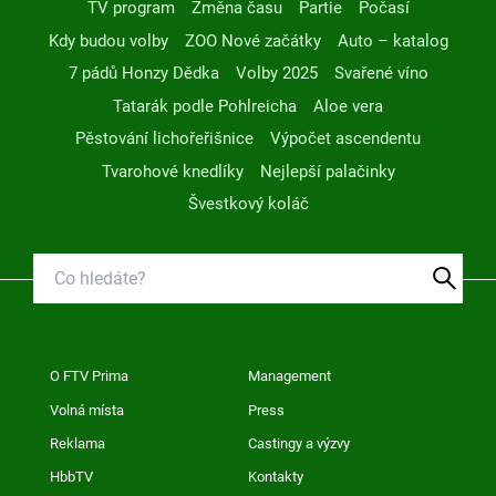
TV program
Změna času
Partie
Počasí
Kdy budou volby
ZOO Nové začátky
Auto – katalog
7 pádů Honzy Dědka
Volby 2025
Svařené víno
Tatarák podle Pohlreicha
Aloe vera
Pěstování lichořeřišnice
Výpočet ascendentu
Tvarohové knedlíky
Nejlepší palačinky
Švestkový koláč
O FTV Prima
Management
Volná místa
Press
Reklama
Castingy a výzvy
HbbTV
Kontakty