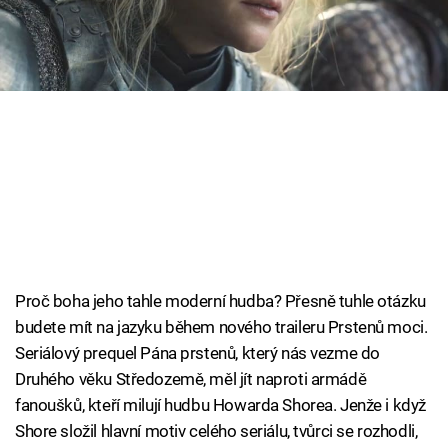
Cool Esport
Pořady
TV Program
Sledujte prima+
Přihlášení
Proč boha jeho tahle moderní hudba? Přesně tuhle otázku
Sledujte nás
budete mít na jazyku během nového traileru Prstenů moci.
Seriálový prequel Pána prstenů, který nás vezme do
Druhého věku Středozemě, měl jít naproti armádě
fanoušků, kteří milují hudbu Howarda Shorea. Jenže i když
Shore složil hlavní motiv celého seriálu, tvůrci se rozhodli,