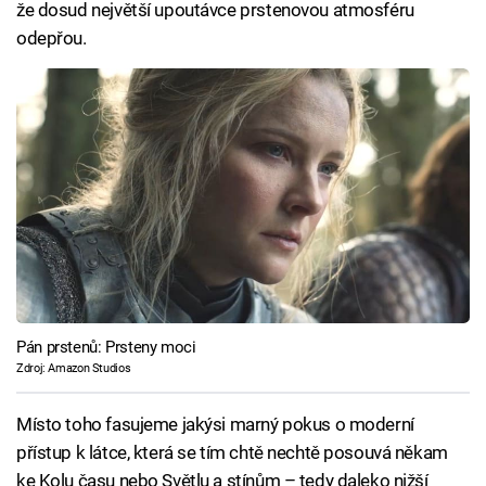
že dosud největší upoutávce prstenovou atmosféru
odepřou.
Pán prstenů: Prsteny moci
Zdroj: Amazon Studios
Místo toho fasujeme jakýsi marný pokus o moderní
přístup k látce, která se tím chtě nechtě posouvá někam
ke Kolu času nebo Světlu a stínům – tedy daleko nižší