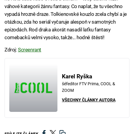
váhové kategorii žánru fantasy. Co naplat, že tu všechno
vypadá hrozně draze. Tolkienovské kouzlo zcela chybí a je
otázkou, zda ho seriál vyčaruje alespoň v samotných
epizodách. Rod draka akorát nasadil laťku fantasy
comebacků velmi vysoko, takže... hodně štěstí!
Zdroj:
Screenrant
Karel Ryška
šéfeditor FTV Prima, COOL &
ZOOM
VŠECHNY ČLÁNKY AUTORA
SDÍLEJTE ČLÁNEK