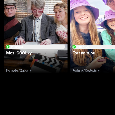
PŘEHRÁT
PŘEHRÁT
Mezi COOLky
Fotr na tripu
Komedie / Zábavný
Rodinný / Cestopisný