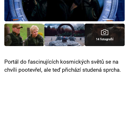
Cool Esport
Pořady
TV Program
14 fotografií
Sledujte prima+
Portál do fascinujících kosmických světů se na
Přihlášení
chvíli pootevřel, ale teď přichází studená sprcha.
Sledujte nás