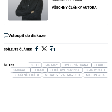
VŠECHNY ČLÁNKY AUTORA
Vstoupit do diskuze
SDÍLEJTE ČLÁNEK
ŠTÍTKY
SCI-FI
FANTASY
HVĚZDNÁ BRÁNA
SEQUEL
STARGATE
REBOOT
SERIÁLOVÉ NOVINKY
BRAD WRIGHT
ZRUŠENÍ SERIÁLU
SERIÁLOVÉ ZAJÍMAVOSTI
MARTIN GERO