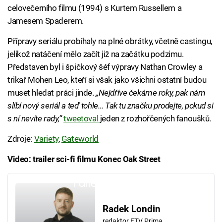
celovečerního filmu (1994) s Kurtem Russellem a
Jamesem Spaderem.
Přípravy seriálu probíhaly na plné obrátky, včetně castingu,
jelikož natáčení mělo začít již na začátku podzimu.
Představen byl i špičkový šéf výpravy Nathan Crowley a
trikař Mohen Leo, kteří si však jako všichni ostatní budou
muset hledat práci jinde.
„Nejdříve čekáme roky, pak nám
slíbí nový seriál a teď tohle... Tak tu značku prodejte, pokud si
s ní nevíte rady,“
tweetoval
jeden z rozhořčených fanoušků.
Zdroje:
Variety
,
Gateworld
Video: trailer sci-fi filmu Konec Oak Street
Failed to fetch
Radek Londin
redaktor FTV Prima