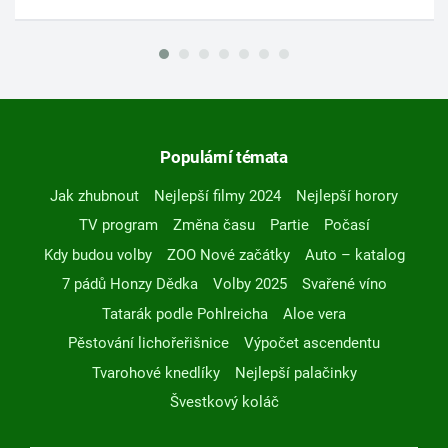
Populární témata
Jak zhubnout
Nejlepší filmy 2024
Nejlepší horory
TV program
Změna času
Partie
Počasí
Kdy budou volby
ZOO Nové začátky
Auto – katalog
7 pádů Honzy Dědka
Volby 2025
Svařené víno
Tatarák podle Pohlreicha
Aloe vera
Pěstování lichořeřišnice
Výpočet ascendentu
Tvarohové knedlíky
Nejlepší palačinky
Švestkový koláč