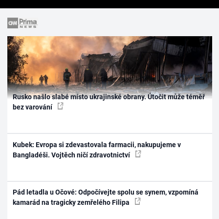
Rusko našlo slabé místo ukrajinské obrany. Útočit může téměř
bez varování
Kubek: Evropa si zdevastovala farmacii, nakupujeme v
Bangladéši. Vojtěch ničí zdravotnictví
Pád letadla u Očové: Odpočívejte spolu se synem, vzpomíná
kamarád na tragicky zemřelého Filipa