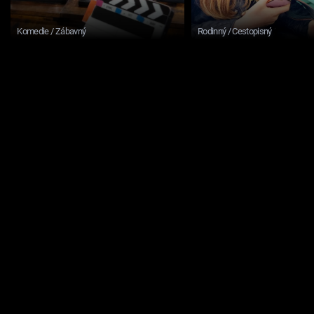
Komedie / Zábavný
Rodinný / Cestopisný