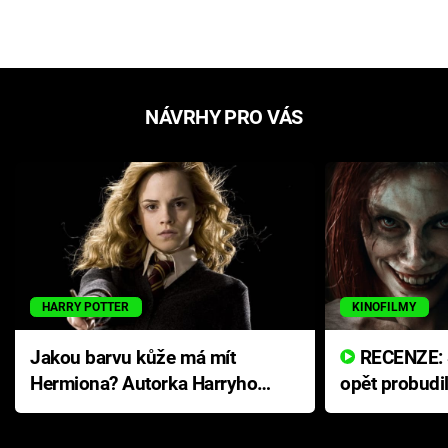
NÁVRHY PRO VÁS
HARRY POTTER
KINOFILMY
Jakou barvu kůže má mít
RECENZE: Smrtelné zlo se
Hermiona? Autorka Harryho
opět probudi
Pottera přišla s ráznou
přichází s n
odpovědí
hororovou n