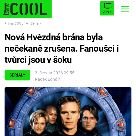
ŽIVĚ
Prima COOL
■
Seriály
STARHOUSE
BUFFY, PŘEMOŽITELKA UPÍRŮ
Trendy:
Nová Hvězdná brána byla
ESCAPE
PLNEJ KOTEL
AVENGERS 5
nečekaně zrušena. Fanoušci i
tvůrci jsou v šoku
3. června 2026 09:55
SERIÁLY
Radek Londin
Témata
Filmy
Seriály
Hry