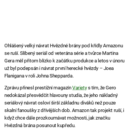
Ohlášený velký návrat Hvězdné brány pod křídly Amazonu
se ruší. Slíbený seriál od veterána série a tvůrce Martina
Gera měl přitom blízko k začátku produkce a letos v únoru
už byl podepsán i návrat první herecké hvězdy – Joea
Flanigana v roli Johna Shepparda.
Zprávu přinesl prestižní magazín
Variety
s tím, že Gero
nedokázal přesvědčit hlavouny studia, že jeho nákladný
seriálový návrat osloví širší základnu diváků než pouze
skalní fanoušky z dřívějších dob. Amazon tak projekt ruší, i
když chce dále prozkoumávat možnosti, jak značku
Hvězdná brána posunout kupředu.