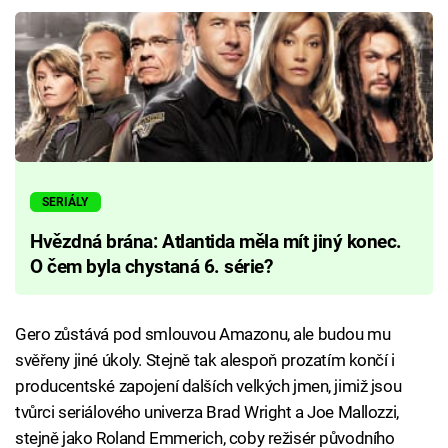
SERIÁLY
Hvězdná brána: Atlantida měla mít jiný konec.
O čem byla chystaná 6. série?
Gero zůstává pod smlouvou Amazonu, ale budou mu
svěřeny jiné úkoly. Stejně tak alespoň prozatím končí i
producentské zapojení dalších velkých jmen, jimiž jsou
tvůrci seriálového univerza Brad Wright a Joe Mallozzi,
stejně jako Roland Emmerich, coby režisér původního