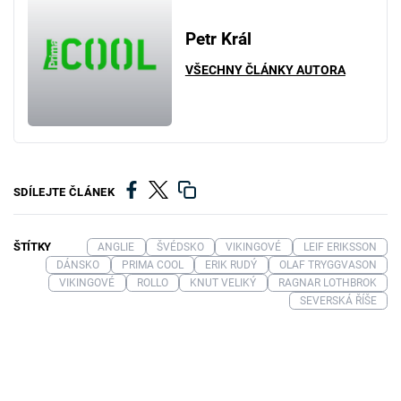
Petr Král
VŠECHNY ČLÁNKY AUTORA
SDÍLEJTE ČLÁNEK
ŠTÍTKY
ANGLIE
ŠVÉDSKO
VIKINGOVÉ
LEIF ERIKSSON
DÁNSKO
PRIMA COOL
ERIK RUDÝ
OLAF TRYGGVASON
VIKINGOVÉ
ROLLO
KNUT VELIKÝ
RAGNAR LOTHBROK
SEVERSKÁ ŘÍŠE