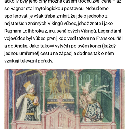
ačkoliv byly jeho činy možná časem trochu zveličené – až
se Ragnar stal mytologickou postavou. Nebudeme
spoilerovat, je však třeba zmínit, že jde o jednoho z
nejstarších známých Vikingů vůbec, jehož znáte i jako
Ragnara Lothbroka z, inu, seriálových Vikingů. Legendární
vojevůdce byl vůbec první, kdo vedl tažení na Franskou říši
a do Anglie. Jako takový vytyčil i po svém konci (každý
jednou umřeme!) cestu na západ, a dodnes tak o něm
vznikají televizní pořady.