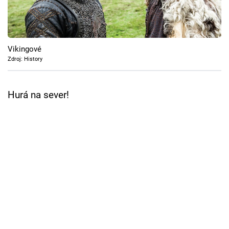
Cool Esport
Pořady
Vikingové
TV Program
Zdroj: History
Sledujte prima+
Hurá na sever!
Přihlášení
Sledujte nás