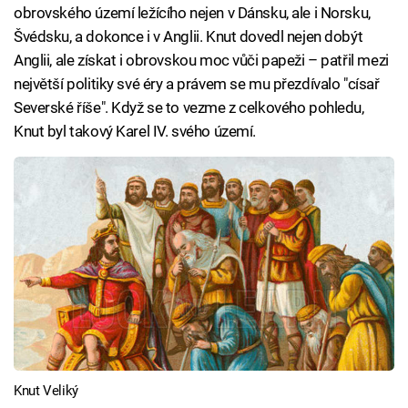
obrovského území ležícího nejen v Dánsku, ale i Norsku,
Švédsku, a dokonce i v Anglii. Knut dovedl nejen dobýt
Anglii, ale získat i obrovskou moc vůči papeži – patřil mezi
největší politiky své éry a právem se mu přezdívalo "císař
Severské říše". Když se to vezme z celkového pohledu,
Knut byl takový Karel IV. svého území.
Knut Veliký