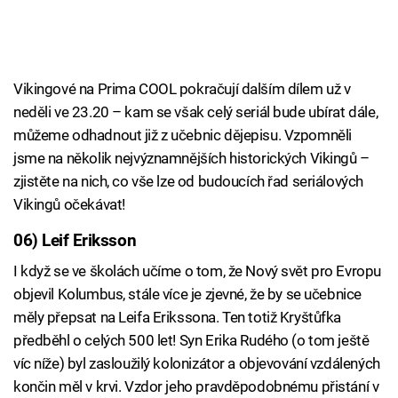
Vikingové na Prima COOL pokračují dalším dílem už v
neděli ve 23.20 – kam se však celý seriál bude ubírat dále,
můžeme odhadnout již z učebnic dějepisu. Vzpomněli
jsme na několik nejvýznamnějších historických Vikingů –
zjistěte na nich, co vše lze od budoucích řad seriálových
Vikingů očekávat!
06) Leif Eriksson
I když se ve školách učíme o tom, že Nový svět pro Evropu
objevil Kolumbus, stále více je zjevné, že by se učebnice
měly přepsat na Leifa Erikssona. Ten totiž Kryštůfka
předběhl o celých 500 let! Syn Erika Rudého (o tom ještě
víc níže) byl zasloužilý kolonizátor a objevování vzdálených
končin měl v krvi. Vzdor jeho pravděpodobnému přistání v