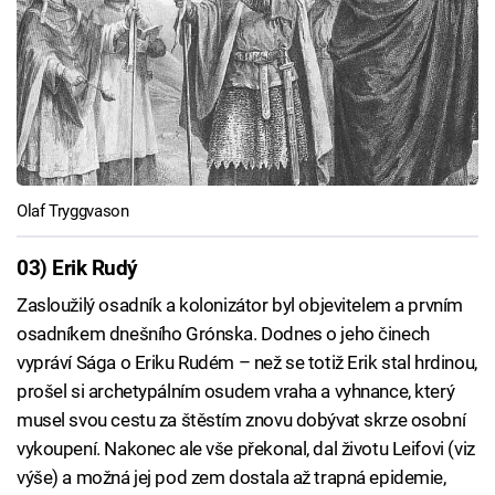
Olaf Tryggvason
03) Erik Rudý
Zasloužilý osadník a kolonizátor byl objevitelem a prvním
osadníkem dnešního Grónska. Dodnes o jeho činech
vypráví Sága o Eriku Rudém – než se totiž Erik stal hrdinou,
prošel si archetypálním osudem vraha a vyhnance, který
musel svou cestu za štěstím znovu dobývat skrze osobní
vykoupení. Nakonec ale vše překonal, dal životu Leifovi (viz
výše) a možná jej pod zem dostala až trapná epidemie,