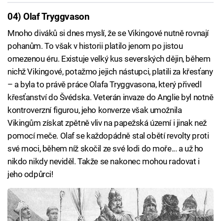
04) Olaf Tryggvason
Mnoho diváků si dnes myslí, že se Vikingové nutně rovnají
pohanům. To však v historii platilo jenom po jistou
omezenou éru. Existuje velký kus severských dějin, během
nichž Vikingové, potažmo jejich nástupci, platili za křesťany
– a byla to právě práce Olafa Tryggvasona, který přivedl
křesťanství do Švédska. Veterán invaze do Anglie byl notně
kontroverzní figurou, jeho konverze však umožnila
Vikingům získat zpětně vliv na papežská území i jinak než
pomocí meče. Olaf se každopádně stal obětí revolty proti
své moci, během níž skočil ze své lodi do moře... a už ho
nikdo nikdy neviděl. Takže se nakonec mohou radovat i
jeho odpůrci!