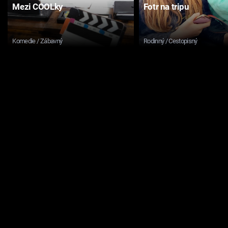
Mezi COOLky
Fotr na tripu
Komedie / Zábavný
Rodinný / Cestopisný