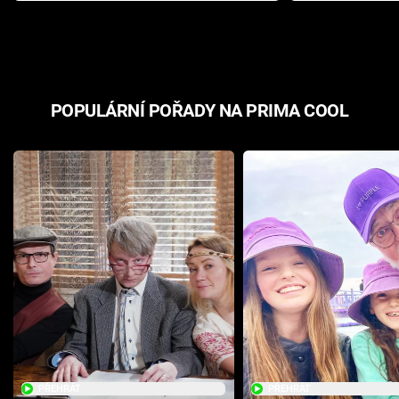
odpovědí
hororovou n
POPULÁRNÍ POŘADY NA PRIMA COOL
PŘEHRÁT
PŘEHRÁT