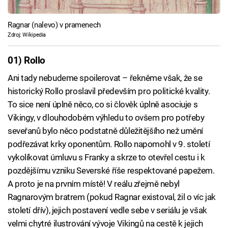
Ragnar (nalevo) v pramenech
Zdroj: Wikipedia
01) Rollo
Ani tady nebudeme spoilerovat – řekněme však, že se
historický Rollo proslavil především pro politické kvality.
To sice není úplně něco, co si člověk úplně asociuje s
Vikingy, v dlouhodobém výhledu to ovšem pro potřeby
seveřanů bylo něco podstatně důležitějšího než umění
podřezávat krky oponentům. Rollo napomohl v 9. století
vykolíkovat úmluvu s Franky a skrze to otevřel cestu i k
pozdějšímu vzniku Severské říše respektované papežem.
A proto je na prvním místě! V reálu zřejmě nebyl
Ragnarovým bratrem (pokud Ragnar existoval, žil o víc jak
století dřív), jejich postavení vedle sebe v seriálu je však
velmi chytré ilustrování vývoje Vikingů na cestě k jejich