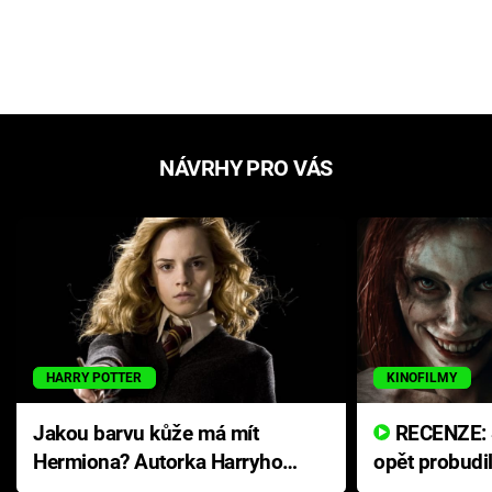
NÁVRHY PRO VÁS
HARRY POTTER
KINOFILMY
Jakou barvu kůže má mít
RECENZE: Smrtelné zlo se
Hermiona? Autorka Harryho
opět probudi
Pottera přišla s ráznou
přichází s n