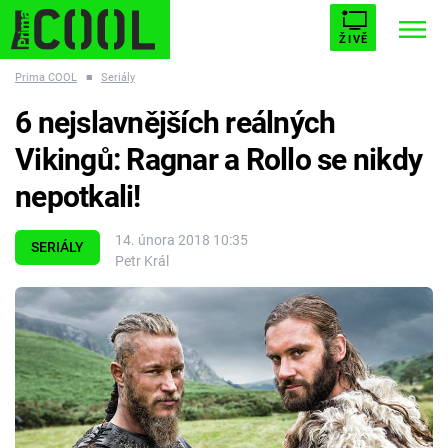
ŽIVĚ
Prima COOL
■
Seriály
STARHOUSE
BUFFY, PŘEMOŽITELKA UPÍRŮ
Trendy:
6 nejslavnějších reálných
ESCAPE
PLNEJ KOTEL
AVENGERS 5
Vikingů: Ragnar a Rollo se nikdy
nepotkali!
14. února 2018 10:35
SERIÁLY
Petr Král
Témata
Filmy
Seriály
Hry