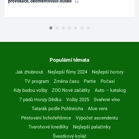
provokace, okomentovalo Rusko
Populární témata
Jak zhubnout
Nejlepší filmy 2024
Nejlepší horory
TV program
Změna času
Partie
Počasí
Kdy budou volby
ZOO Nové začátky
Auto – katalog
7 pádů Honzy Dědka
Volby 2025
Svařené víno
Tatarák podle Pohlreicha
Aloe vera
Pěstování lichořeřišnice
Výpočet ascendentu
Tvarohové knedlíky
Nejlepší palačinky
Švestkový koláč