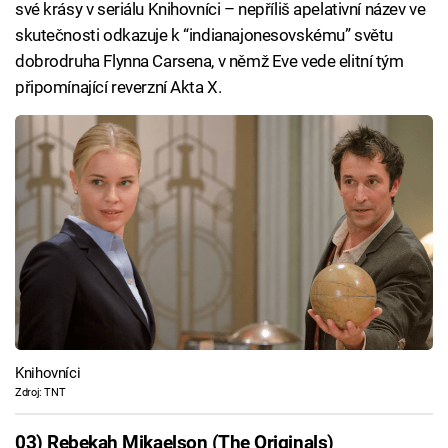
své krásy v seriálu Knihovníci – nepříliš apelativní název ve
skutečnosti odkazuje k “indianajonesovskému” světu
dobrodruha Flynna Carsena, v němž Eve vede elitní tým
připomínající reverzní Akta X.
Knihovníci
Zdroj: TNT
03) Rebekah Mikaelson (The Originals)