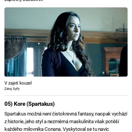
V zajetí kouzel
Zdroj: SyFy
05) Kore (Spartakus)
Spartakus možná není čistokrevná fantasy, naopak vychází
z historie, jeho styl a nezměrná maskulinita však potěší
každého milovníka Conana. Vyskytoval se tu navíc