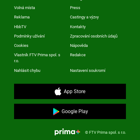
Volná místa
Press
Reklama
Castingy a výzvy
HbbTV
Kontakty
Podmínky užívání
Zpracování osobních údajů
Cookies
Nápověda
Vlastník FTV Prima spol. s
Redakce
r.o.
Nahlásit chybu
Nastavení soukromí
App Store
Google Play
© FTV Prima spol. s r.o.