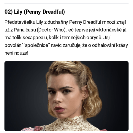
02) Lily (Penny Dreadful)
Představitelku Lily z duchařiny Penny Dreadful mnozí znají
už z Pána času (Doctor Who), leč teprve její viktoriánské já
má tolik sexappealu, kolik i temnějších obrysů. Její
povolání “společnice” navíc zaručuje, že o odhalování krásy
není nouze!