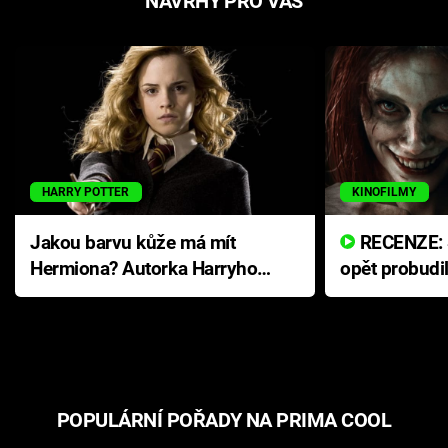
NÁVRHY PRO VÁS
HARRY POTTER
KINOFILMY
Jakou barvu kůže má mít
RECENZE: Smrtelné zlo se
Hermiona? Autorka Harryho
opět probudi
Pottera přišla s ráznou
přichází s n
odpovědí
hororovou n
POPULÁRNÍ POŘADY NA PRIMA COOL