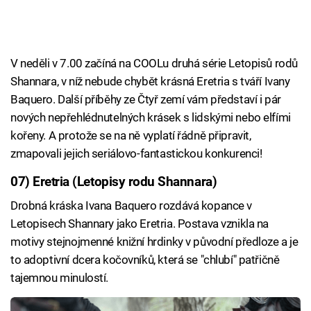
V neděli v 7.00 začíná na COOLu druhá série Letopisů rodů
Shannara, v níž nebude chybět krásná Eretria s tváří Ivany
Baquero. Další příběhy ze Čtyř zemí vám představí i pár
nových nepřehlédnutelných krásek s lidskými nebo elfími
kořeny. A protože se na ně vyplatí řádně připravit,
zmapovali jejich seriálovo-fantastickou konkurenci!
07) Eretria (Letopisy rodu Shannara)
Drobná kráska Ivana Baquero rozdává kopance v
Letopisech Shannary jako Eretria. Postava vznikla na
motivy stejnojmenné knižní hrdinky v původní předloze a je
to adoptivní dcera kočovníků, která se "chlubí" patřičně
tajemnou minulostí.