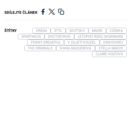
SDÍLEJTE ČLÁNEK
ŠTÍTKY
KRÁSA
STYL
SKOTSKO
MAGIE
CIZINKA
SPARTAKUS
DOCTOR WHO
LETOPISY RODU SHANNARA
PENNY DREADFUL
V ZAJETÍ KOUZEL
KNIHOVNÍCI
THE ORIGINALS
IVANA BAQUEROVÁ
STELLA MAEVE
CLAIRE HOLTOVÁ