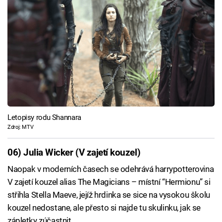
Letopisy rodu Shannara
Zdroj: MTV
06) Julia Wicker (V zajetí kouzel)
Naopak v moderních časech se odehrává harrypotterovina
V zajetí kouzel alias The Magicians – místní “Hermionu” si
střihla Stella Maeve, jejíž hrdinka se sice na vysokou školu
kouzel nedostane, ale přesto si najde tu skulinku, jak se
zápletky zúčastnit.