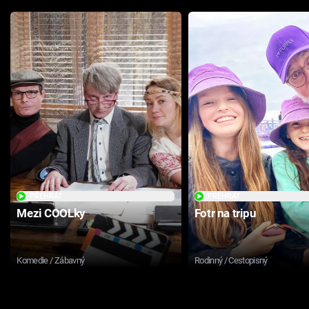
PŘEHRÁT
PŘEHRÁT
Mezi COOLky
Fotr na tripu
Komedie / Zábavný
Rodinný / Cestopisný