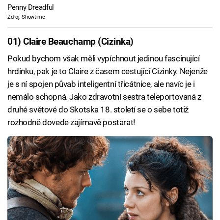
Penny Dreadful
Zdroj: Showtime
01) Claire Beauchamp (Cizinka)
Pokud bychom však měli vypíchnout jedinou fascinující
hrdinku, pak je to Claire z časem cestující Cizinky. Nejenže
je s ní spojen půvab inteligentní třicátnice, ale navíc je i
nemálo schopná. Jako zdravotní sestra teleportovaná z
druhé světové do Skotska 18. století se o sebe totiž
rozhodně dovede zajímavě postarat!