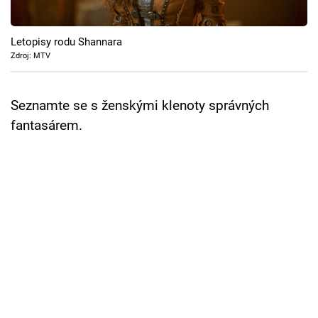
Cool Esport
Letopisy rodu Shannara
Pořady
Zdroj: MTV
TV Program
Seznamte se s ženskými klenoty správných
Sledujte prima+
fantasárem.
Přihlášení
Sledujte nás