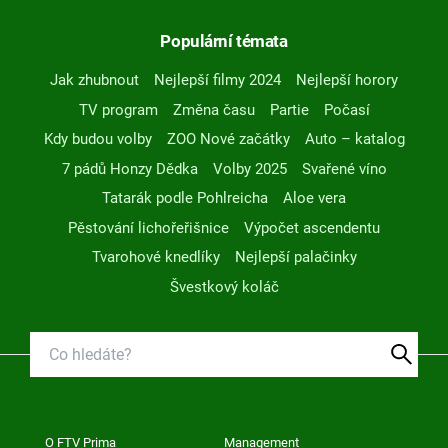
Populární témata
Jak zhubnout
Nejlepší filmy 2024
Nejlepší horory
TV program
Změna času
Partie
Počasí
Kdy budou volby
ZOO Nové začátky
Auto – katalog
7 pádů Honzy Dědka
Volby 2025
Svařené víno
Tatarák podle Pohlreicha
Aloe vera
Pěstování lichořeřišnice
Výpočet ascendentu
Tvarohové knedlíky
Nejlepší palačinky
Švestkový koláč
O FTV Prima
Management