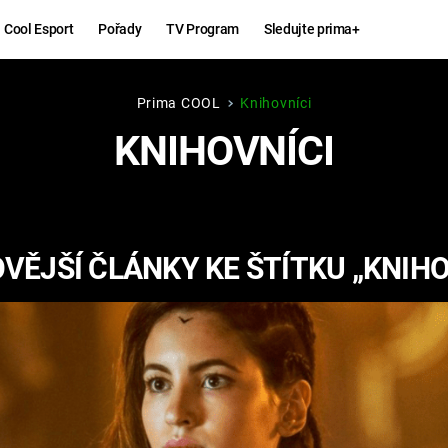
Cool Esport
Pořady
TV Program
Sledujte prima+
Prima COOL
Knihovníci
Hry
Zábava
KNIHOVNÍCI
MAFIA
ZÁBAVN
GALERI
GTA 6
NEJLEP
VĚJŠÍ ČLÁNKY KE ŠTÍTKU „KNIHO
KINGDOM
KOMEDI
COME:
DELIVERANCE
CHUCK
NORRIS
ESPORT
DEADP