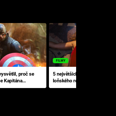
FILMY
ysvětlil, proč se
5 největších propadáků
le Kapitána
loňského roku: Disney na
jediné katastrofě prodělal 200
milionů dolarů