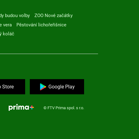
dy budou volby
ZOO Nové začátky
e vera
Pěstování lichořeřišnice
ý koláč
 Store
Google Play
© FTV Prima spol. s r.o.