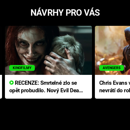
NÁVRHY PRO VÁS
KINOFILMY
AVENGERS
RECENZE: Smrtelné zlo se
Chris Evans v
opět probudilo. Nový Evil Dead
nevrátí do ro
přichází s neodolatelnou
Ameriky
hororovou nabídkou