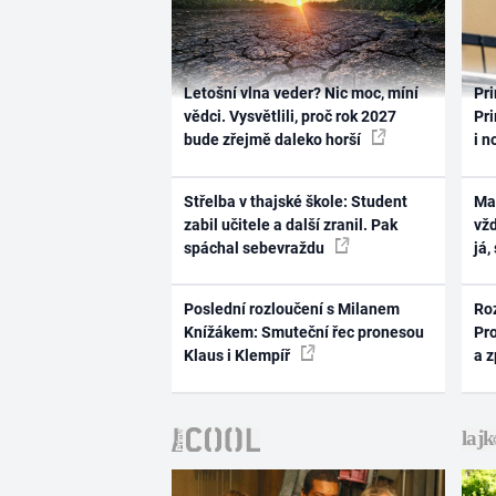
Letošní vlna veder? Nic moc, míní
Pri
vědci. Vysvětlili, proč rok 2027
Pri
bude zřejmě daleko horší
i n
Střelba v thajské škole: Student
Ma
zabil učitele a další zranil. Pak
vž
spáchal sebevraždu
já,
Poslední rozloučení s Milanem
Ro
Knížákem: Smuteční řec pronesou
Pr
Klaus i Klempíř
a 