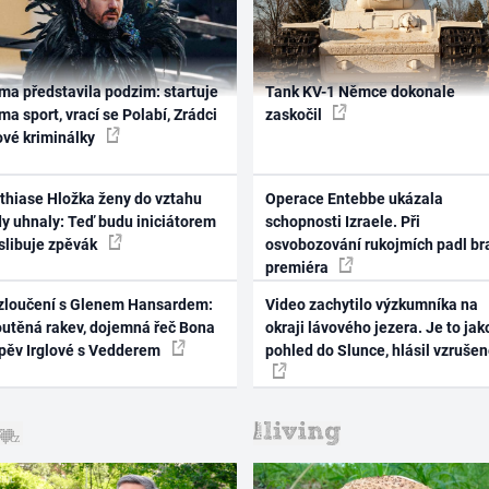
ma představila podzim: startuje
Tank KV-1 Němce dokonale
ma sport, vrací se Polabí, Zrádci
zaskočil
ové kriminálky
thiase Hložka ženy do vztahu
Operace Entebbe ukázala
dy uhnaly: Teď budu iniciátorem
schopnosti Izraele. Při
 slibuje zpěvák
osvobozování rukojmích padl br
premiéra
zloučení s Glenem Hansardem:
Video zachytilo výzkumníka na
outěná rakev, dojemná řeč Bona
okraji lávového jezera. Je to jak
zpěv Irglové s Vedderem
pohled do Slunce, hlásil vzruše