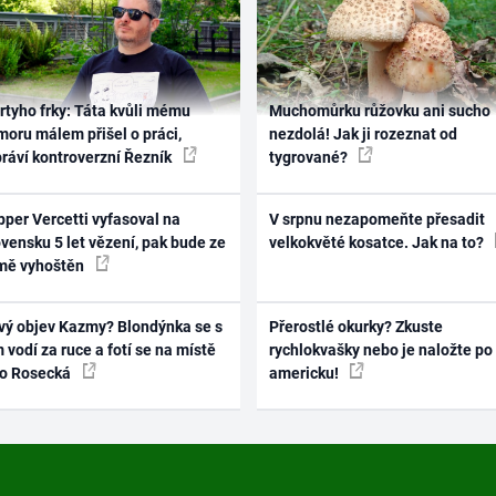
rtyho frky: Táta kvůli mému
Muchomůrku růžovku ani sucho
oru málem přišel o práci,
nezdolá! Jak ji rozeznat od
práví kontroverzní Řezník
tygrované?
per Vercetti vyfasoval na
V srpnu nezapomeňte přesadit
vensku 5 let vězení, pak bude ze
velkokvěté kosatce. Jak na to?
mě vyhoštěn
vý objev Kazmy? Blondýnka se s
Přerostlé okurky? Zkuste
 vodí za ruce a fotí se na místě
rychlokvašky nebo je naložte po
ko Rosecká
americku!