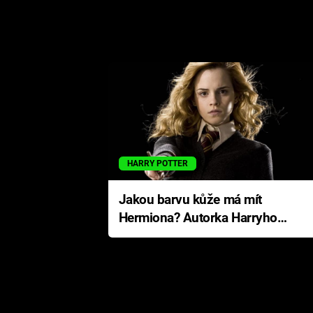
HARRY POTTER
Jakou barvu kůže má mít
Hermiona? Autorka Harryho
Pottera přišla s ráznou
odpovědí