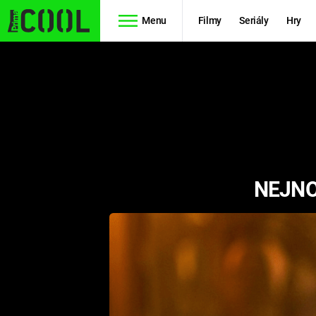
Menu
Filmy
Seriály
Hry
Seriály
Filmy
SIMPSONOVI
STAR WARS
HVĚZDNÁ
AVENGERS
BRÁNA
NEJNO
RYCHLE A
TEORIE
ZBĚSILE 10
VELKÉHO
PREDÁTOR
TŘESKU
FUTURAMA