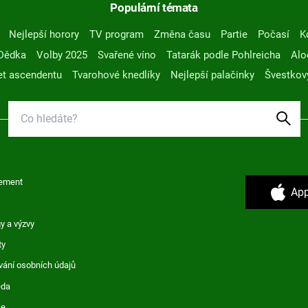
Populární témata
Nejlepší horory
TV program
Změna času
Partie
Počasí
K
Dědka
Volby 2025
Svařené víno
Tatarák podle Pohlreicha
Alo
t ascendentu
Tvarohové knedlíky
Nejlepší palačinky
Švestkov
ement
App
y a výzvy
ty
vání osobních údajů
ěda
ce