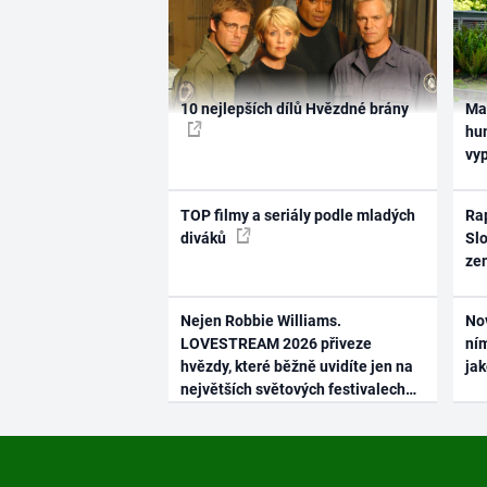
10 nejlepších dílů Hvězdné brány
Ma
hum
vy
TOP filmy a seriály podle mladých
Rap
diváků
Slo
ze
Nejen Robbie Williams.
No
LOVESTREAM 2026 přiveze
ním
hvězdy, které běžně uvidíte jen na
ja
největších světových festivalech