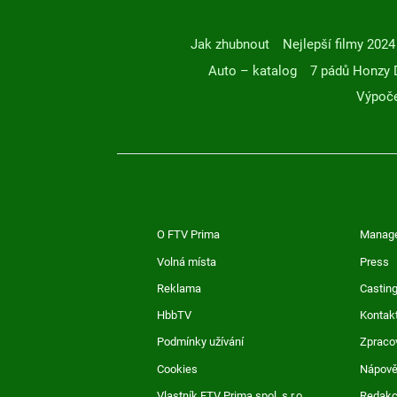
Jak zhubnout
Nejlepší filmy 2024
Auto – katalog
7 pádů Honzy 
Výpoče
O FTV Prima
Manag
Volná místa
Press
Reklama
Casting
HbbTV
Kontak
Podmínky užívání
Zpraco
Cookies
Nápov
Vlastník FTV Prima spol. s r.o.
Redak