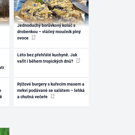
Jednoduchý borůvkový koláč s
drobenkou – vláčný moučník plný
ovoce
Léto bez přehřáté kuchyně. Jak
vařit i během tropických dnů?
atr
Rýžové burgery s kuřecím masem a
o
mrkví podávané se salátem – lehká
ně
a chutná večeře