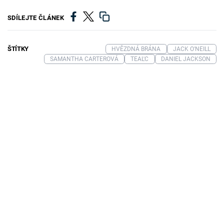
SDÍLEJTE ČLÁNEK
ŠTÍTKY
HVĚZDNÁ BRÁNA
JACK O'NEILL
SAMANTHA CARTEROVÁ
TEAL'C
DANIEL JACKSON