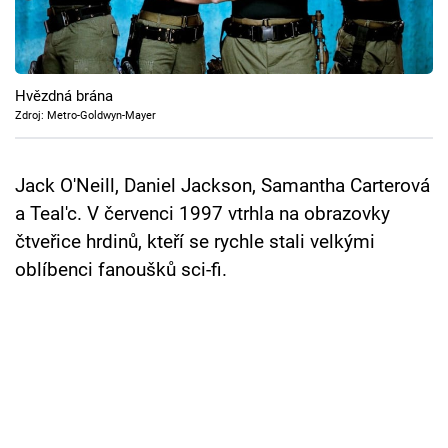
Cool Esport
Pořady
Hvězdná brána
TV Program
Zdroj: Metro-Goldwyn-Mayer
Sledujte prima+
Jack O'Neill, Daniel Jackson, Samantha Carterová
a Teal'c. V červenci 1997 vtrhla na obrazovky
Přihlášení
čtveřice hrdinů, kteří se rychle stali velkými
oblíbenci fanoušků sci-fi.
Sledujte nás