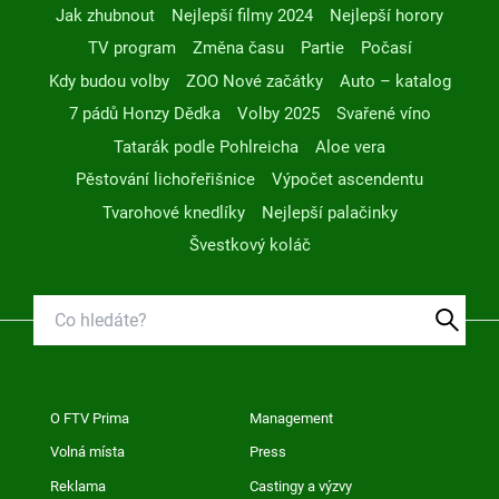
Jak zhubnout
Nejlepší filmy 2024
Nejlepší horory
TV program
Změna času
Partie
Počasí
Kdy budou volby
ZOO Nové začátky
Auto – katalog
7 pádů Honzy Dědka
Volby 2025
Svařené víno
Tatarák podle Pohlreicha
Aloe vera
Pěstování lichořeřišnice
Výpočet ascendentu
Tvarohové knedlíky
Nejlepší palačinky
Švestkový koláč
O FTV Prima
Management
Volná místa
Press
Reklama
Castingy a výzvy