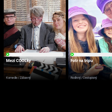
PŘEHRÁT
PŘEHRÁT
Mezi COOLky
Fotr na tripu
Komedie / Zábavný
Rodinný / Cestopisný