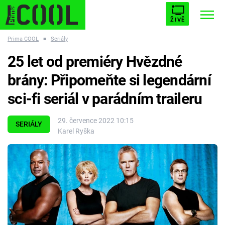
ŽIVĚ
Prima COOL
■
Seriály
STARHOUSE
BUFFY, PŘEMOŽITELKA UPÍRŮ
Trendy:
25 let od premiéry Hvězdné
ESCAPE
PLNEJ KOTEL
AVENGERS 5
brány: Připomeňte si legendární
sci-fi seriál v parádním traileru
29. července 2022 10:15
SERIÁLY
Karel Ryška
Témata
Filmy
Seriály
Hry