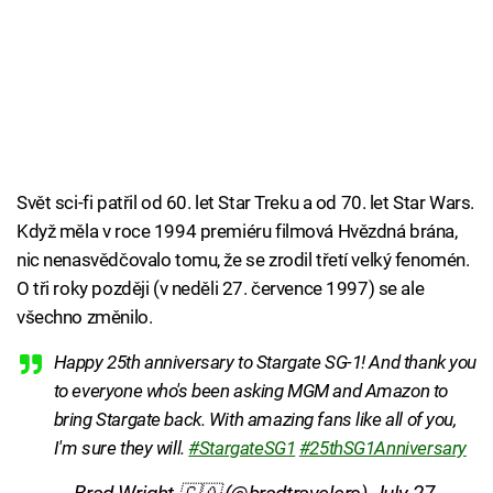
Svět sci-fi patřil od 60. let Star Treku a od 70. let Star Wars.
Když měla v roce 1994 premiéru filmová Hvězdná brána,
nic nenasvědčovalo tomu, že se zrodil třetí velký fenomén.
O tři roky později (v neděli 27. července 1997) se ale
všechno změnilo.
Happy 25th anniversary to Stargate SG-1! And thank you
to everyone who's been asking MGM and Amazon to
bring Stargate back. With amazing fans like all of you,
I'm sure they will.
#StargateSG1
#25thSG1Anniversary