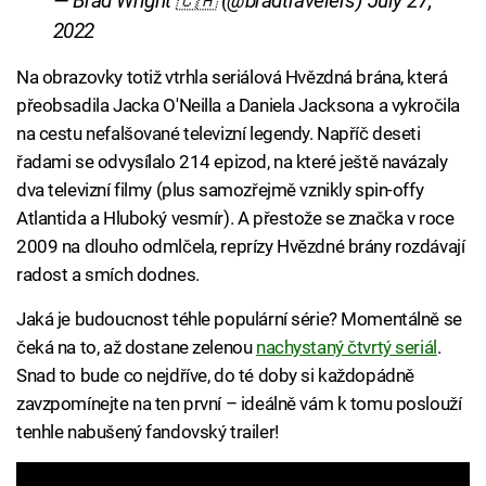
— Brad Wright 🇨🇦 (@bradtravelers)
July 27,
2022
Na obrazovky totiž vtrhla seriálová Hvězdná brána, která
přeobsadila Jacka O'Neilla a Daniela Jacksona a vykročila
na cestu nefalšované televizní legendy. Napříč deseti
řadami se odvysílalo 214 epizod, na které ještě navázaly
dva televizní filmy (plus samozřejmě vznikly spin-offy
Atlantida a Hluboký vesmír). A přestože se značka v roce
2009 na dlouho odmlčela, reprízy Hvězdné brány rozdávají
radost a smích dodnes.
Jaká je budoucnost téhle populární série? Momentálně se
čeká na to, až dostane zelenou
nachystaný čtvrtý seriál
.
Snad to bude co nejdříve, do té doby si každopádně
zavzpomínejte na ten první – ideálně vám k tomu poslouží
tenhle nabušený fandovský trailer!