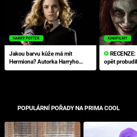
HARRY POTTER
KINOFILMY
Jakou barvu kůže má mít
RECENZE: Smrtelné zlo se
Hermiona? Autorka Harryho
opět probudi
Pottera přišla s ráznou
přichází s n
odpovědí
hororovou n
POPULÁRNÍ POŘADY NA PRIMA COOL