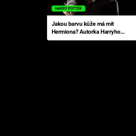
HARRY POTTER
Jakou barvu kůže má mít
Hermiona? Autorka Harryho
Pottera přišla s ráznou
odpovědí