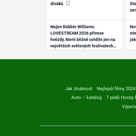
diváků
Slo
ze
Nejen Robbie Williams.
No
LOVESTREAM 2026 přiveze
ním
hvězdy, které běžně uvidíte jen na
ja
největších světových festivalech
Jak zhubnout
Nejlepší filmy 2024
Auto – katalog
7 pádů Honzy 
Výpoče