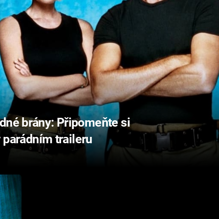
dné brány: Připomeňte si
v parádním traileru