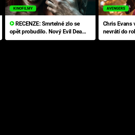
KINOFILMY
AVENGERS
RECENZE: Smrtelné zlo se
Chris Evans v
opět probudilo. Nový Evil Dead
nevrátí do ro
přichází s neodolatelnou
Ameriky
hororovou nabídkou