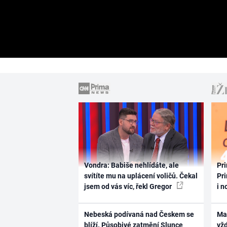
Vondra: Babiše nehlídáte, ale
Pri
svítíte mu na uplácení voličů. Čekal
Pri
jsem od vás víc, řekl Gregor
i n
Nebeská podívaná nad Českem se
Ma
blíží. Působivé zatmění Slunce
vž