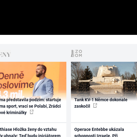
ma představila podzim: startuje
Tank KV-1 Němce dokonale
ma sport, vrací se Polabí, Zrádci
zaskočil
ové kriminálky
thiase Hložka ženy do vztahu
Operace Entebbe ukázala
dy uhnaly: Teď budu iniciátorem
schopnosti Izraele. Při