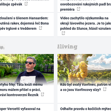
 slibuje zpěvák
osvobozování rukojmích padl br
premiéra
zloučení s Glenem Hansardem:
Video zachytilo výzkumníka na
outěná rakev, dojemná řeč Bona
okraji lávového jezera. Je to jak
zpěv Irglové s Vedderem
pohled do Slunce, hlásil vzruše
rtyho frky: Táta kvůli mému
Kdo byl svatý Vavřinec, patron v
oru málem přišel o práci,
a co jsou Vavřincovy slzy?
práví kontroverzní Řezník
per Vercetti vyfasoval na
Odhalte pravdu o kočičích mýtec