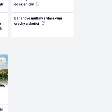
atr
do skleničky
Banánové muffiny s vlašskými
o
ořechy a skořicí
ně
ína,
h!