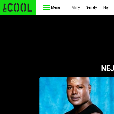
Menu
Filmy
Seriály
Hry
Seriály
Filmy
SIMPSONOVI
STAR WARS
HVĚZDNÁ
AVENGERS
BRÁNA
NEJ
RYCHLE A
TEORIE
ZBĚSILE 10
VELKÉHO
PREDÁTOR
TŘESKU
FUTURAMA