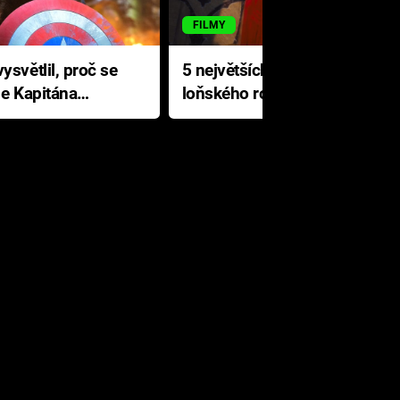
FILMY
ysvětlil, proč se
5 největších propadáků
le Kapitána
loňského roku: Disney na
jediné katastrofě prodělal 200
milionů dolarů