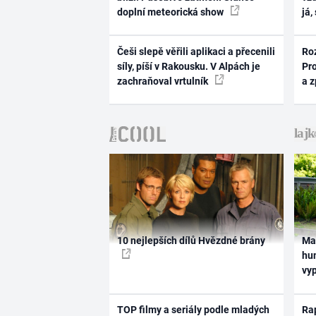
doplní meteorická show
já,
Češi slepě věřili aplikaci a přecenili
Ro
síly, píší v Rakousku. V Alpách je
Pr
zachraňoval vrtulník
a 
10 nejlepších dílů Hvězdné brány
Ma
hum
vy
TOP filmy a seriály podle mladých
Rap