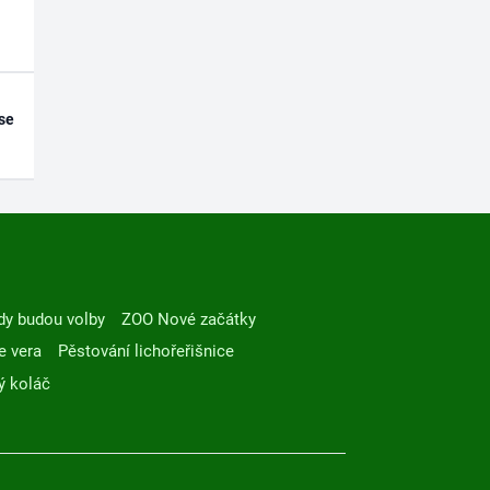
se
dy budou volby
ZOO Nové začátky
e vera
Pěstování lichořeřišnice
ý koláč