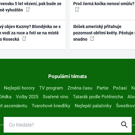
vensku 5 let vězení, pak bude ze
Proč černá kočka nenosí smůlu?
mě vyhoštěn
vý objev Kazmy? Blondýnka se s
Ibišek americký přitahuje
 vodí za ruce a fotí se na místě
pozornost obřími květy. Pěstuje 
ko Rosecká
snadno
Populární témata
Nejlepší horory
TV program
Změna času
Partie
Počasí
K
Dědka
Volby 2025
Svařené víno
Tatarák podle Pohlreicha
Alo
t ascendentu
Tvarohové knedlíky
Nejlepší palačinky
Švestkov