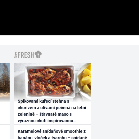
Špikovaná kuřecí stehna s
chorizem a olivami pečená na letní
zelenině – šťavnaté maso s
výraznou chutí inspirovanou
Španělskem
Karamelové snídaňové smoothie z
banánu, vloček a tvarohu – snídaně