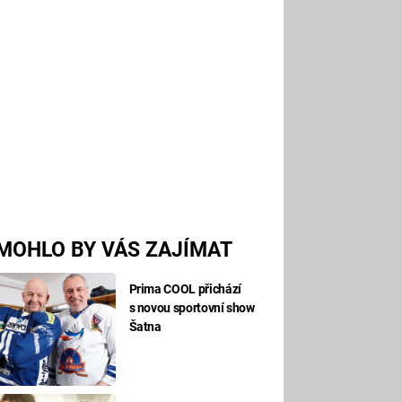
MOHLO BY VÁS ZAJÍMAT
Prima COOL přichází
s novou sportovní show
Šatna