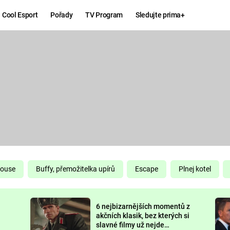
Cool Esport
Pořady
TV Program
Sledujte prima+
Hry
Zábava
MAFIA
ZÁBAVN
GALERI
GTA 6
NEJLEP
KINGDOM
KOMEDI
COME:
DELIVERANCE
CHUCK
House
Buffy, přemožitelka upírů
Escape
Plnej kotel
NORRIS
ESPORT
6 nejbizarnějších momentů z
DEADP
akčních klasik, bez kterých si
slavné filmy už nejde