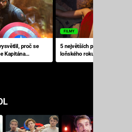
FILMY
ysvětlil, proč se
5 největších propadáků
le Kapitána
loňského roku: Disney na
jediné katastrofě prodělal 200
milionů dolarů
OL