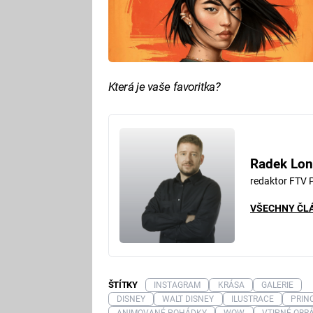
Která je vaše favoritka?
Radek Lon
redaktor FTV 
VŠECHNY ČL
ŠTÍTKY
INSTAGRAM
KRÁSA
GALERIE
DISNEY
WALT DISNEY
ILUSTRACE
PRIN
ANIMOVANÉ POHÁDKY
WOW
VTIPNÉ OBR