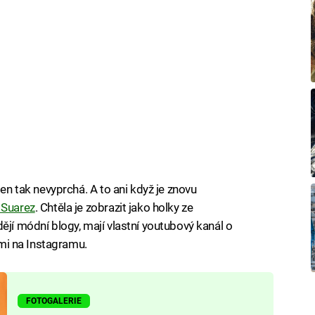
jen tak nevyprchá. A to ani když je znovu
 Suarez
. Chtěla je zobrazit jako holky ze
ějí módní blogy, mají vlastní youtubový kanál o
kami na Instagramu.
FOTOGALERIE