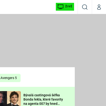
ŽIVĚ
Vyhledávání
Můj p
Prima+
É
CNN Prima NEWS
E
Prima FRESH
ŠÍ
Prima LIVING
E
Prima Ženy
Avengers 5
Prima LAJK
Bývalá castingová šéfka
OOL
Bonda řekla, které favority
Sledujte nás
na agenta 007 by hned