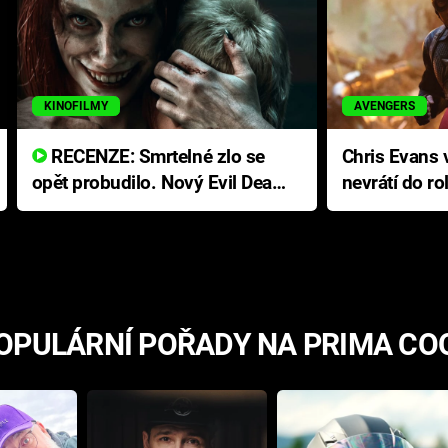
KINOFILMY
AVENGERS
RECENZE: Smrtelné zlo se
Chris Evans v
opět probudilo. Nový Evil Dead
nevrátí do ro
přichází s neodolatelnou
Ameriky
hororovou nabídkou
OPULÁRNÍ POŘADY NA PRIMA CO