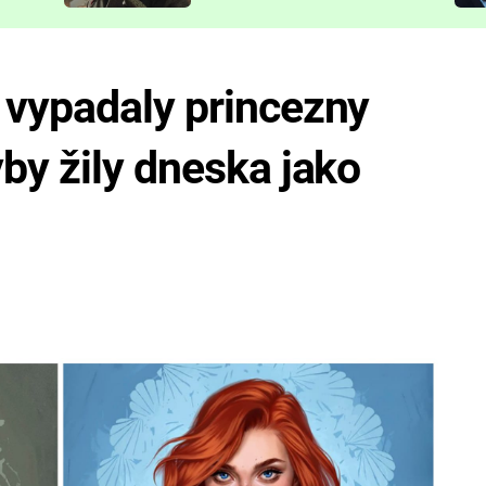
představit
 vypadaly princezny
by žily dneska jako