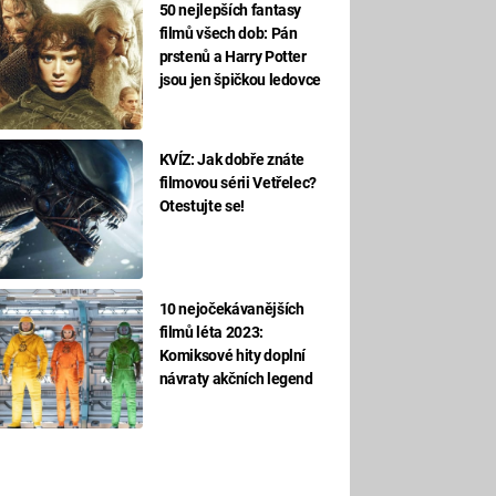
50 nejlepších fantasy
filmů všech dob: Pán
prstenů a Harry Potter
jsou jen špičkou ledovce
KVÍZ: Jak dobře znáte
filmovou sérii Vetřelec?
Otestujte se!
10 nejočekávanějších
filmů léta 2023:
Komiksové hity doplní
návraty akčních legend