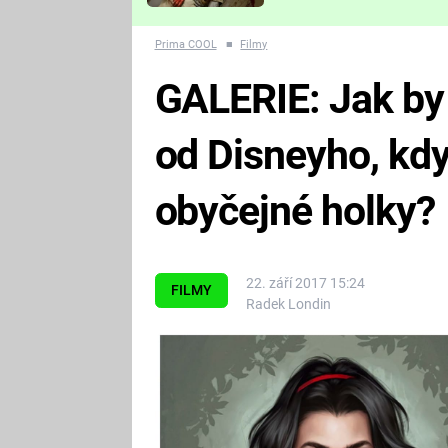
Které děsivé pecky vám
nejvíc zvednou tep?
Prima COOL
■
Filmy
GALERIE: Jak by
od Disneyho, kdy
obyčejné holky?
22. září 2017 15:24
FILMY
Radek Londin