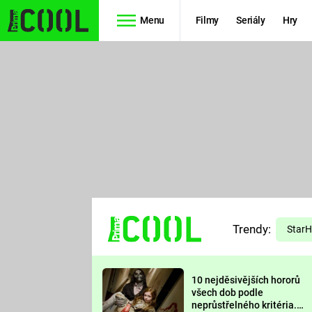
Menu
Filmy
Seriály
Hry
Seriály
Filmy
SIMPSONOVI
STAR WARS
HVĚZDNÁ
AVENGERS
BRÁNA
RYCHLE A
TEORIE
ZBĚSILE 10
Trendy:
VELKÉHO
Star
PREDÁTOR
TŘESKU
10 nejděsivějších hororů
FUTURAMA
všech dob podle
neprůstřelného kritéria.