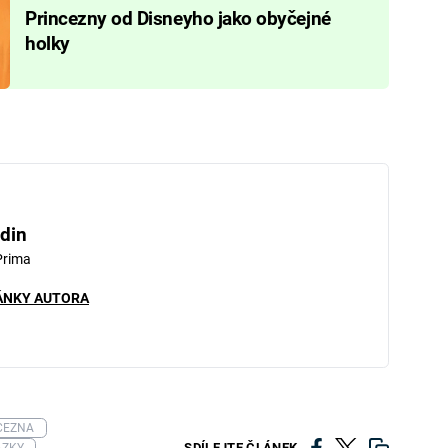
Princezny od Disneyho jako obyčejné
holky
din
Prima
ÁNKY AUTORA
CEZNA
SDÍLEJTE ČLÁNEK
ÁZKY