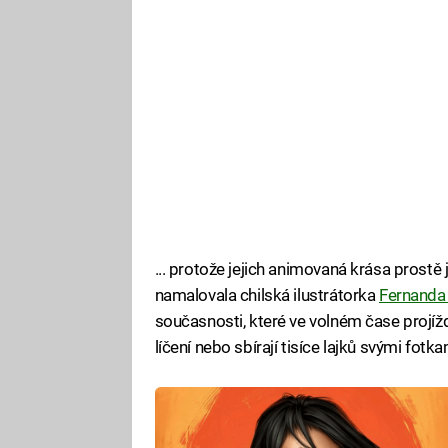
... protože jejich animovaná krása prostě 
namalovala chilská ilustrátorka
Fernanda
současnosti, které ve volném čase projížd
líčení nebo sbírají tisíce lajků svými fot