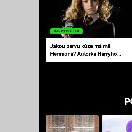
HARRY POTTER
Jakou barvu kůže má mít
Hermiona? Autorka Harryho
Pottera přišla s ráznou
odpovědí
P