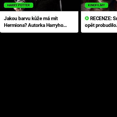
HARRY POTTER
KINOFILMY
Jakou barvu kůže má mít
RECENZE: Smrtelné zlo se
Hermiona? Autorka Harryho
opět probudilo
Pottera přišla s ráznou
přichází s neo
odpovědí
hororovou nab