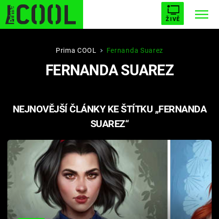
ŽIVĚ
STARHOUSE
BUFFY, PŘEMOŽITELKA UPÍRŮ
Trendy:
Prima COOL
Fernanda Suarez
FERNANDA SUAREZ
ESCAPE
PLNEJ KOTEL
AVENGERS 5
NEJNOVĚJŠÍ ČLÁNKY KE ŠTÍTKU „FERNANDA
SUAREZ“
Témata
Filmy
Seriály
Hry