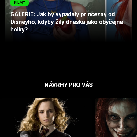
FILMY
Cool Esport
GALERIE: Jak by vypadaly princezny od
Pořady
Disneyho, kdyby žily dneska jako obyčejné
holky?
TV Program
Sledujte prima+
Přihlášení
NÁVRHY PRO VÁS
Sledujte nás