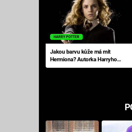
HARRY POTTER
Jakou barvu kůže má mít
Hermiona? Autorka Harryho
Pottera přišla s ráznou
odpovědí
P