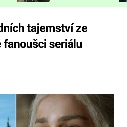
představit
ních tajemství ze
é fanoušci seriálu