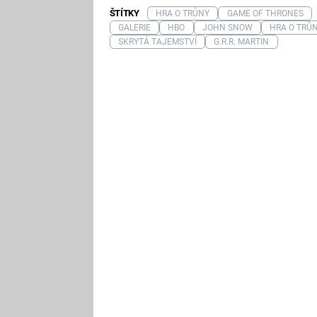
ŠTÍTKY
HRA O TRŮNY
GAME OF THRONES
GALERIE
HBO
JOHN SNOW
HRA O TRŮ
SKRYTÁ TAJEMSTVÍ
G.R.R. MARTIN