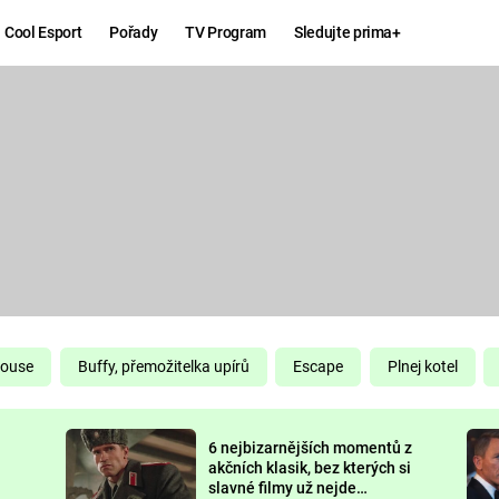
Cool Esport
Pořady
TV Program
Sledujte prima+
Hry
Zábava
MAFIA
ZÁBAVN
GALERI
GTA 6
NEJLEP
KINGDOM
KOMEDI
COME:
DELIVERANCE
CHUCK
House
Buffy, přemožitelka upírů
Escape
Plnej kotel
NORRIS
ESPORT
6 nejbizarnějších momentů z
DEADP
akčních klasik, bez kterých si
slavné filmy už nejde