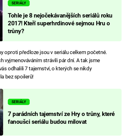
SERIÁLY
Tohle je 8 nejočekávanějších seriálů roku
2017! Kteří superhrdinové sejmou Hru o
trůny?
 oproti předloze jsou v seriálu celkem početné.
ich vyjmenováváním strávili pár dní. A tak jsme
ás odhalili 7 tajemství, o kterých se nikdy
la bez spoilerů!
SERIÁLY
7 parádních tajemství ze Hry o trůny, které
fanoušci seriálu budou milovat