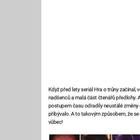
Když před lety seriál Hra o trůny začínal,
nadšenců a malá část čtenářů předlohy. 
postupem času odradily neustálé změny o
přibývalo. A to takovým způsobem, že se d
vůbec!