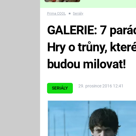
Které děsivé pecky vám
nejvíc zvednou tep?
Prima COOL
■
Seriály
GALERIE: 7 parád
Hry o trůny, kter
budou milovat!
29. prosince 2016 12:41
SERIÁLY