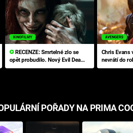
KINOFILMY
AVENGERS
RECENZE: Smrtelné zlo se
Chris Evans v
opět probudilo. Nový Evil Dead
nevrátí do ro
přichází s neodolatelnou
Ameriky
hororovou nabídkou
OPULÁRNÍ POŘADY NA PRIMA CO