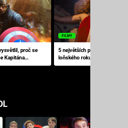
FILMY
ysvětlil, proč se
5 největších propadáků
le Kapitána
loňského roku: Disney na
jediné katastrofě prodělal 200
milionů dolarů
OL