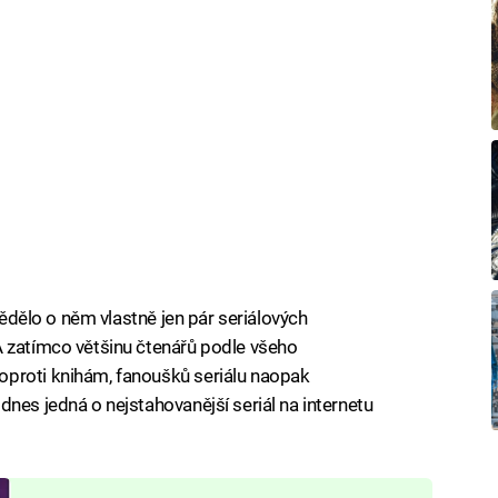
 vědělo o něm vlastně jen pár seriálových
A zatímco většinu čtenářů podle všeho
proti knihám, fanoušků seriálu naopak
nes jedná o nejstahovanější seriál na internetu