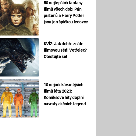
50 nejlepších fantasy
filmů všech dob: Pán
prstenů a Harry Potter
jsou jen špičkou ledovce
KVÍZ: Jak dobře znáte
filmovou sérii Vetřelec?
Otestujte se!
10 nejočekávanějších
filmů léta 2023:
Komiksové hity doplní
návraty akčních legend