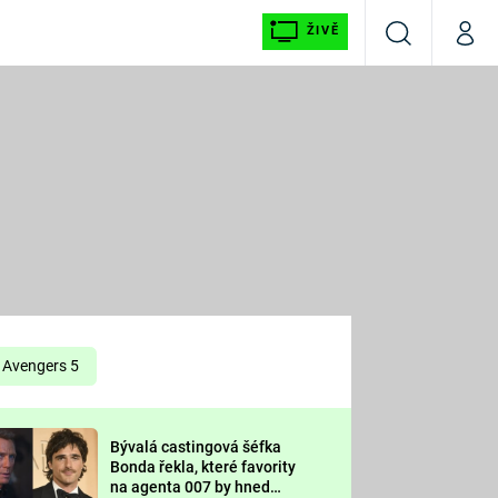
ŽIVĚ
Vyhledávání
Můj p
Prima+
É
CNN Prima NEWS
E
Prima FRESH
ŠÍ
Prima LIVING
E
Prima Ženy
Avengers 5
Prima LAJK
Bývalá castingová šéfka
OOL
Bonda řekla, které favority
Sledujte nás
na agenta 007 by hned