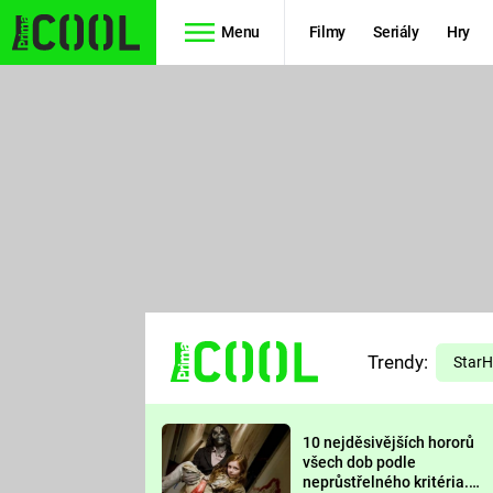
Menu
Filmy
Seriály
Hry
Seriály
Filmy
SIMPSONOVI
STAR WARS
HVĚZDNÁ
AVENGERS
BRÁNA
RYCHLE A
TEORIE
ZBĚSILE 10
Trendy:
VELKÉHO
Star
PREDÁTOR
TŘESKU
10 nejděsivějších hororů
FUTURAMA
všech dob podle
neprůstřelného kritéria.