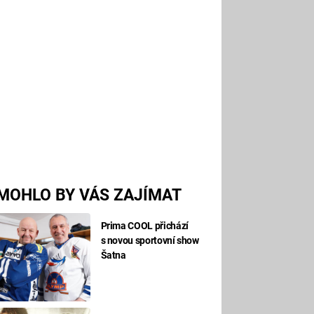
MOHLO BY VÁS ZAJÍMAT
Prima COOL přichází
s novou sportovní show
Šatna