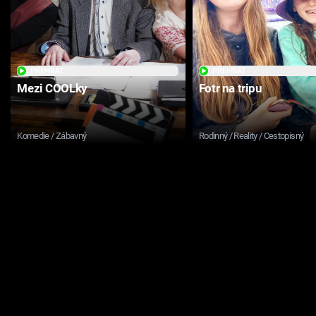
PŘEHRÁT
PŘEHRÁT
Mezi COOLky
Fotr na tripu
Komedie / Zábavný
Rodinný / Reality / Cestopisný