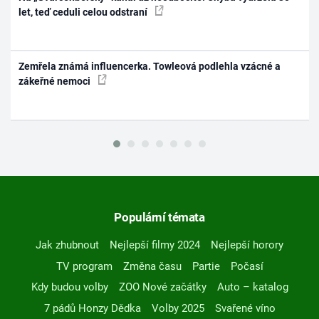
let, teď ceduli celou odstraní
Zemřela známá influencerka. Towleová podlehla vzácné a
zákeřné nemoci
Populární témata
Jak zhubnout
Nejlepší filmy 2024
Nejlepší horory
TV program
Změna času
Partie
Počasí
Kdy budou volby
ZOO Nové začátky
Auto – katalog
7 pádů Honzy Dědka
Volby 2025
Svařené víno