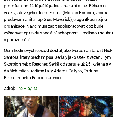
protože si ho žádá ještě jedna speciální mise. Během ní
však zjistí, že jeho dcera Emma (Monica Barbaro, známá
především z hitu Top Gun: Maverick) je agentkou stejné
organizace. Navíc musí začít spolupracovat, což bude
vyžadovat opravdu speciální schopnost – rodinnou souhru
a porozumění.
Osm hodinových epizod dostal jako tvůrce na starost Nick
Santora, který předtím psal seriály jako Útěk z vězení, Tým
Škorpion nebo Reacher. Seriál odstartuje už 25. května a v
dalších rolích uvidíme taky Adama Pallyho, Fortune
Feimster nebo Fabianu Udenio.
Zdroj:
The Playlist