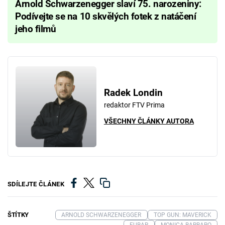
Arnold Schwarzenegger slaví 75. narozeniny:
Podívejte se na 10 skvělých fotek z natáčení
jeho filmů
Radek Londin
redaktor FTV Prima
VŠECHNY ČLÁNKY AUTORA
SDÍLEJTE ČLÁNEK
ŠTÍTKY
ARNOLD SCHWARZENEGGER
TOP GUN: MAVERICK