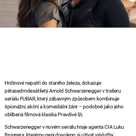
Cool Esport
Pořady
TV Program
Sledujte prima+
Přihlášení
Hrdinové nepatří do starého železa, dokazuje
pětasedmdesátiletý Arnold Schwarzenegger v traileru
Sledujte nás
seriálu FUBAR, který zábavným způsobem kombinuje
špionážní, akční a komediální žánr – podobně jako jeho
oblíbená filmová klasika Pravdivé lži.
Schwarzenegger v novém seriálu hraje agenta CIA Luku
Brunnera, kterému není dovoleno si užívat výslužby,