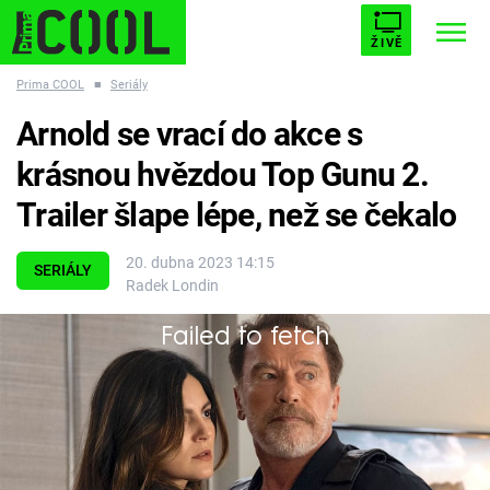
ŽIVĚ
Prima COOL
■
Seriály
STARHOUSE
BUFFY, PŘEMOŽITELKA UPÍRŮ
Trendy:
Arnold se vrací do akce s
ESCAPE
PLNEJ KOTEL
AVENGERS 5
krásnou hvězdou Top Gunu 2.
Trailer šlape lépe, než se čekalo
20. dubna 2023 14:15
SERIÁLY
Radek Londin
Témata
Failed to fetch
Filmy
Arnold Schwarzenegger a Monica Barbaro jsou
hlavními hvězdami akčně komediálního seriálu.
Seriály
Hry