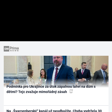
Podmínka pro Ukrajince za útok zápalnou lahví na dům s
dětmi? Tejc zvažuje mimořádný zásah
Na „Švarcenberský“ kanál už neodbočíte. Chyba vydržela 30