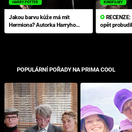
HARRY POTTER
KINOFILMY
Jakou barvu kůže má mít
RECENZE: Smrtelné zlo se
Hermiona? Autorka Harryho
opět probudi
Pottera přišla s ráznou
přichází s n
odpovědí
hororovou n
POPULÁRNÍ POŘADY NA PRIMA COOL