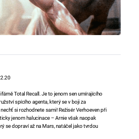
 22.20
cifárně Total Recall. Je to jenom sen umírajícího
tví spícího agenta, který se v boji za
nechť si rozhodnete sami! Režisér Verhoeven při
fakticky jenom halucinace – Arnie však naopak
erý se dopraví až na Mars, natáčel jako tvrdou