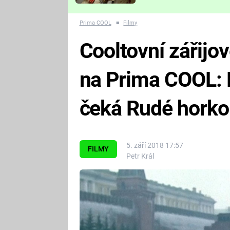
Které děsivé pecky vám
nejvíc zvednou tep?
Prima COOL
■
Filmy
Cooltovní zářijov
na Prima COOL: 
čeká Rudé horko
5. září 2018 17:57
FILMY
Petr Král