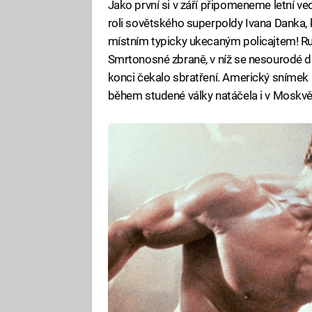
Jako první si v září připomeneme letní ve
roli sovětského superpoldy Ivana Danka, k
místním typicky ukecaným policajtem! R
Smrtonosné zbraně, v níž se nesourodé d
konci čekalo sbratření. Americký snímek n
během studené války natáčela i v Moskvě. 