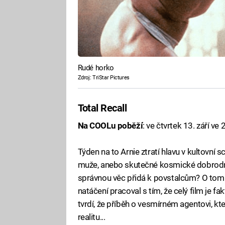
Rudé horko
Zdroj: TriStar Pictures
Total Recall
Na COOLu poběží
: ve čtvrtek 13. září ve
Týden na to Arnie ztratí hlavu v kultovní s
muže, anebo skutečné kosmické dobrodružs
správnou věc přidá k povstalcům? O tom 
natáčení pracoval s tím, že celý film je 
tvrdí, že příběh o vesmírném agentovi, kt
realitu...