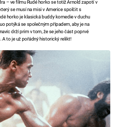
dra – ve filmu Rudé horko se totiž Arnold zapotí v
terý se musí na misi v Americe spolčit s
udé horko je klasická buddy komedie v duchu
uo potýká se společným případem, aby je na
avíc drží prim v tom, že se jeho část poprvé
A to je už pořádný historický relikt!