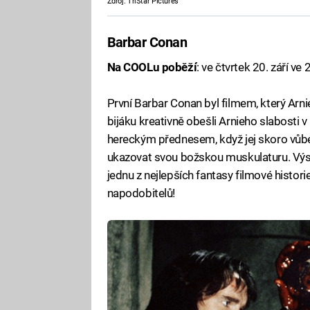
Zdroj: TriStar Pictures
Barbar Conan
Na COOLu poběží
: ve čtvrtek 20. září ve
První Barbar Conan byl filmem, který Arnie
bijáku kreativně obešli Arnieho slabosti
hereckým přednesem, když jej skoro vůbec
ukazovat svou božskou muskulaturu. Výsl
jednu z nejlepších fantasy filmové histori
napodobitelů!