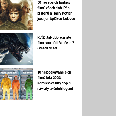
50 nejlepších fantasy
filmů všech dob: Pán
prstenů a Harry Potter
jsou jen špičkou ledovce
KVÍZ: Jak dobře znáte
filmovou sérii Vetřelec?
Otestujte se!
10 nejočekávanějších
filmů léta 2023:
Komiksové hity doplní
návraty akčních legend