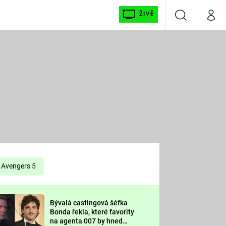
ŽIVĚ
Vyhledávání
Můj p
Prima+
É
CNN Prima NEWS
E
Prima FRESH
ŠÍ
Prima LIVING
E
Prima Ženy
Avengers 5
Prima LAJK
Bývalá castingová šéfka
OOL
Bonda řekla, které favority
Sledujte nás
na agenta 007 by hned