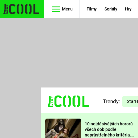
Menu
Filmy
Seriály
Hry
Seriály
Filmy
SIMPSONOVI
STAR WARS
HVĚZDNÁ
AVENGERS
BRÁNA
RYCHLE A
TEORIE
ZBĚSILE 10
Trendy:
VELKÉHO
Star
PREDÁTOR
TŘESKU
10 nejděsivějších hororů
FUTURAMA
všech dob podle
neprůstřelného kritéria.