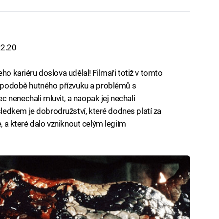
 22.20
ho kariéru doslova udělal! Filmaři totiž v tomto
 v podobě hutného přízvuku a problémů s
 nenechali mluvit, a naopak jej nechali
edkem je dobrodružství, které dodnes platí za
e, a které dalo vzniknout celým legiím