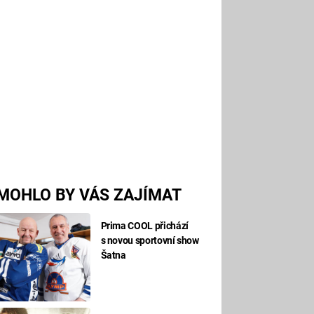
MOHLO BY VÁS ZAJÍMAT
Prima COOL přichází
s novou sportovní show
Šatna