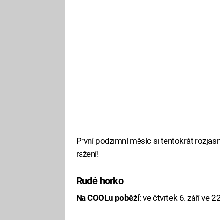
První podzimní měsíc si tentokrát rozj
ražení!
Rudé horko
Na COOLu poběží
: ve čtvrtek 6. září ve 2