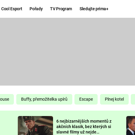
Cool Esport
Pořady
TV Program
Sledujte prima+
Hry
Zábava
MAFIA
ZÁBAVN
GALERI
GTA 6
NEJLEP
KINGDOM
KOMEDI
COME:
DELIVERANCE
CHUCK
House
Buffy, přemožitelka upírů
Escape
Plnej kotel
NORRIS
ESPORT
6 nejbizarnějších momentů z
DEADP
akčních klasik, bez kterých si
slavné filmy už nejde