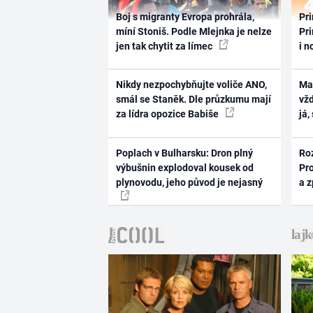
Boj s migranty Evropa prohrála,
Pri
míní Stoniš. Podle Mlejnka je nelze
Pri
jen tak chytit za límec
i n
Nikdy nezpochybňujte voliče ANO,
Ma
smál se Staněk. Dle průzkumu mají
vž
za lídra opozice Babiše
já,
Poplach v Bulharsku: Dron plný
Ro
výbušnin explodoval kousek od
Pr
plynovodu, jeho původ je nejasný
a 