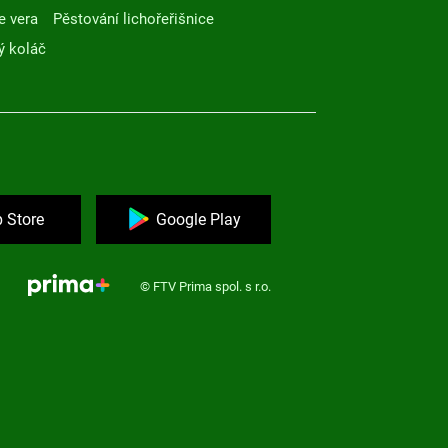
e vera
Pěstování lichořeřišnice
ý koláč
 Store
Google Play
© FTV Prima spol. s r.o.