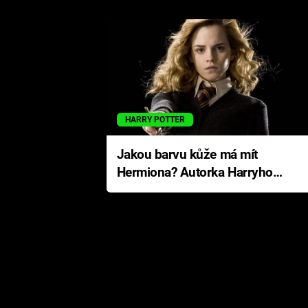
HARRY POTTER
Jakou barvu kůže má mít
Hermiona? Autorka Harryho
Pottera přišla s ráznou
odpovědí