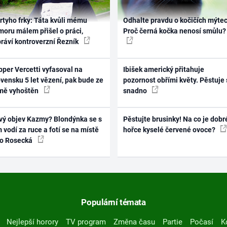
rtyho frky: Táta kvůli mému
Odhalte pravdu o kočičích mýtec
oru málem přišel o práci,
Proč černá kočka nenosí smůlu?
práví kontroverzní Řezník
per Vercetti vyfasoval na
Ibišek americký přitahuje
vensku 5 let vězení, pak bude ze
pozornost obřími květy. Pěstuje 
mě vyhoštěn
snadno
vý objev Kazmy? Blondýnka se s
Pěstujte brusinky! Na co je dobr
 vodí za ruce a fotí se na místě
hořce kyselé červené ovoce?
ko Rosecká
Populární témata
Nejlepší horory
TV program
Změna času
Partie
Počasí
K