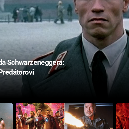
lda Schwarzeneggera:
 Predátorovi