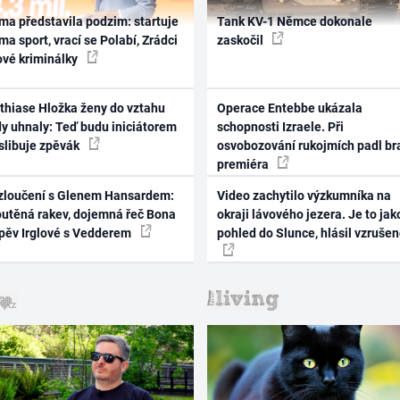
ma představila podzim: startuje
Tank KV-1 Němce dokonale
ma sport, vrací se Polabí, Zrádci
zaskočil
ové kriminálky
thiase Hložka ženy do vztahu
Operace Entebbe ukázala
dy uhnaly: Teď budu iniciátorem
schopnosti Izraele. Při
 slibuje zpěvák
osvobozování rukojmích padl br
premiéra
zloučení s Glenem Hansardem:
Video zachytilo výzkumníka na
outěná rakev, dojemná řeč Bona
okraji lávového jezera. Je to jak
zpěv Irglové s Vedderem
pohled do Slunce, hlásil vzruše