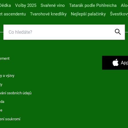
Dědka
Volby 2025
Svařené víno
Tatarák podle Pohlreicha
Alo
t ascendentu
Tvarohové knedlíky
Nejlepší palačinky
Švestkov
ement
App
y a výzvy
ty
vání osobních údajů
ěda
ce
ení soukromí