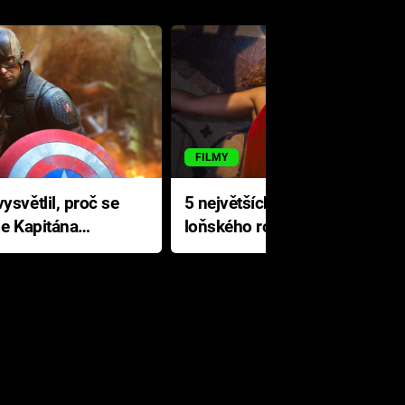
FILMY
ysvětlil, proč se
5 největších propadáků
le Kapitána
loňského roku: Disney na
jediné katastrofě prodělal 200
milionů dolarů