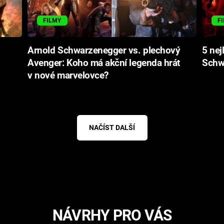
FILMY
F
Arnold Schwarzenegger vs. plechový
5 nej
Avenger: Koho má akční legenda hrát
Schw
v nové marvelovce?
NAČÍST DALŠÍ
NÁVRHY PRO VÁS