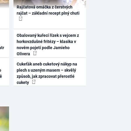
Rajčatová omáčka z čerstvých
rajčat – základní recept plný chuti
Obalovaný kuřecí řízek s vejcem z
horkovzdušné fritézy – klasika v
atr
novém pojetí podle Jamieho
Olivera
Cukeťák aneb cuketový nákyp na
o
plech s uzeným masem – skvělý
ně
způsob, jak zpracovat přerostlé
cukety