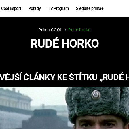
Cool Esport
Pořady
TV Program
Sledujte prima+
Prima COOL
Rudé horko
Hry
Zábava
RUDÉ HORKO
MAFIA
ZÁBAVN
GALERI
GTA 6
NEJLEP
VĚJŠÍ ČLÁNKY KE ŠTÍTKU „RUDÉ 
KINGDOM
KOMEDI
COME:
DELIVERANCE
CHUCK
NORRIS
ESPORT
DEADP