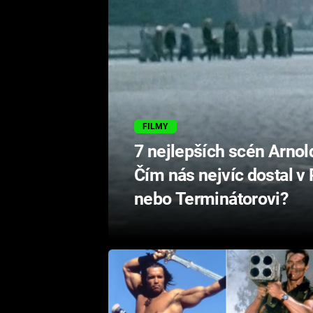
FILMY
7 nejlepších scén Arno
Čím nás nejvíc dostal v
nebo Terminátorovi?