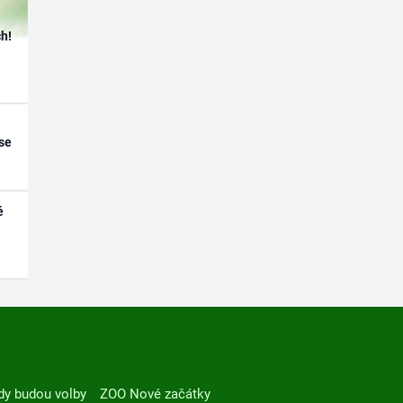
h!
se
é
dy budou volby
ZOO Nové začátky