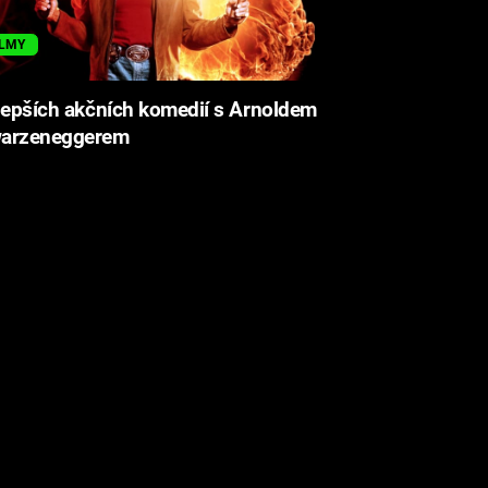
ILMY
lepších akčních komedií s Arnoldem
arzeneggerem