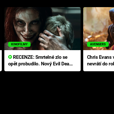
KINOFILMY
AVENGERS
RECENZE: Smrtelné zlo se
Chris Evans v
opět probudilo. Nový Evil Dead
nevrátí do ro
přichází s neodolatelnou
Ameriky
hororovou nabídkou