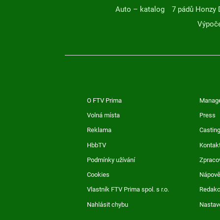
Auto – katalog
7 pádů Honzy 
Výpoče
O FTV Prima
Manag
Volná místa
Press
Reklama
Casting
HbbTV
Kontak
Podmínky užívání
Zpraco
Cookies
Nápov
Vlastník FTV Prima spol. s r.o.
Redak
Nahlásit chybu
Nastav