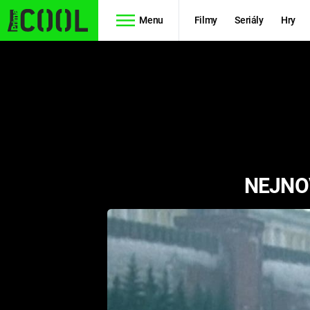
Menu
Filmy
Seriály
Hry
Seriály
Filmy
SIMPSONOVI
STAR WARS
HVĚZDNÁ
AVENGERS
BRÁNA
NEJNO
RYCHLE A
TEORIE
ZBĚSILE 10
VELKÉHO
PREDÁTOR
TŘESKU
FUTURAMA