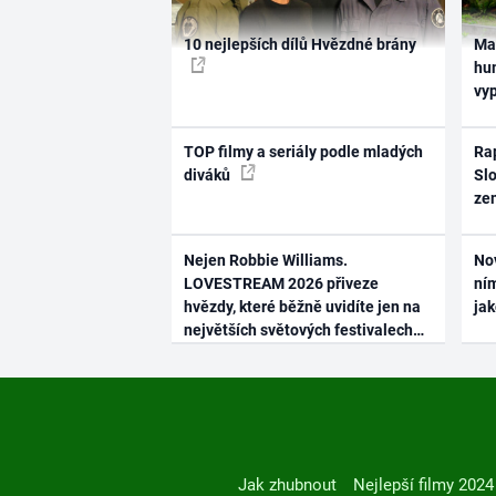
10 nejlepších dílů Hvězdné brány
Ma
hum
vy
TOP filmy a seriály podle mladých
Rap
diváků
Slo
ze
Nejen Robbie Williams.
No
LOVESTREAM 2026 přiveze
ním
hvězdy, které běžně uvidíte jen na
ja
největších světových festivalech
Jak zhubnout
Nejlepší filmy 2024