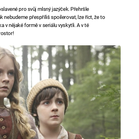
oslavené pro svůj mlsný jazýček. Přehršle
 nebudeme přespříliš spoilerovat, lze říct, že to
v nějaké formě v seriálu vyskytli. A v té
rostor!