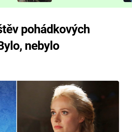
představit
vštěv pohádkových
Bylo, nebylo