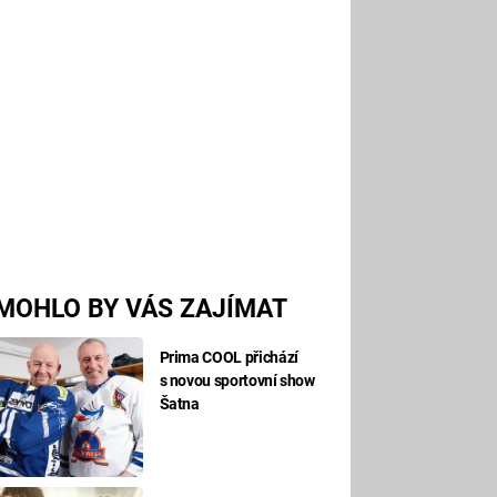
MOHLO BY VÁS ZAJÍMAT
Prima COOL přichází
s novou sportovní show
Šatna