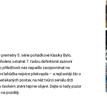
premiéry 5. série pohádkové klasiky Bylo,
cholení, ostatně 7. řadou definitivně zazvoní
to příležitosti nás napadlo zavzpomínat na
 lahůdka nejvíce překvapila – a nejčastěji šlo o
ečekaných postav, na něž tvůrci seriálu drží
 českém znění teprve objeví. Dejte si tedy pozor
 na později.