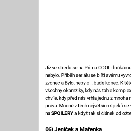
Již ve středu se na Prima COOL dočkáme 
nebylo. Příběh seriálu se blíží svému vyvr
zvonec a Bylo, nebylo... bude konec. K té
všechny okamžiky, kdy nás tahle komplexní
chvíle, kdy před nás vrhla jednu z mnoha n
práva. Mnohé z těch největších špeků se v
na
SPOILERY
a když tak si článek odložte
06) Jeníček a Mařenka