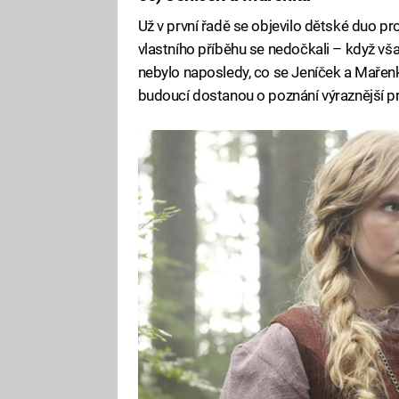
Už v první řadě se objevilo dětské duo pr
vlastního příběhu se nedočkali – když však
nebylo naposledy, co se Jeníček a Mařenka 
budoucí dostanou o poznání výraznější p