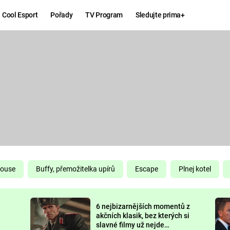
Cool Esport
Pořady
TV Program
Sledujte prima+
Hry
Zábava
MAFIA
ZÁBAVN
GALERI
GTA 6
NEJLEP
KINGDOM
KOMEDI
COME:
DELIVERANCE
CHUCK
House
Buffy, přemožitelka upírů
Escape
Plnej kotel
NORRIS
ESPORT
6 nejbizarnějších momentů z
DEADP
akčních klasik, bez kterých si
slavné filmy už nejde