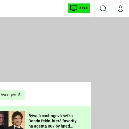
ŽIVĚ
Vyhledávání
Můj p
Prima+
É
CNN Prima NEWS
E
Prima FRESH
ŠÍ
Prima LIVING
E
Prima Ženy
Avengers 5
Prima LAJK
Bývalá castingová šéfka
OOL
Bonda řekla, které favority
Sledujte nás
na agenta 007 by hned