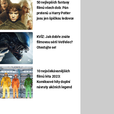
50 nejlepších fantasy
filmů všech dob: Pán
prstenů a Harry Potter
jsou jen špičkou ledovce
KVÍZ: Jak dobře znáte
filmovou sérii Vetřelec?
Otestujte se!
10 nejočekávanějších
filmů léta 2023:
Komiksové hity doplní
návraty akčních legend