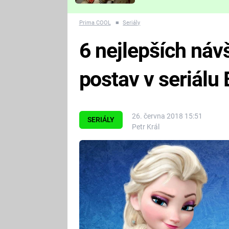
Které děsivé pecky vám
nejvíc zvednou tep?
Prima COOL
■
Seriály
6 nejlepších ná
postav v seriálu 
26. června 2018 15:51
SERIÁLY
Petr Král