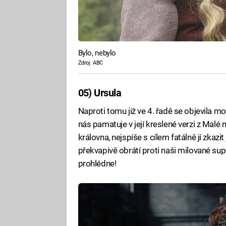
Bylo, nebylo
Zdroj: ABC
05) Ursula
Naproti tomu již ve 4. řadě se objevila m
nás pamatuje v její kreslené verzi z Malé 
královna, nejspíše s cílem fatálně jí zkaz
překvapivě obrátí proti naši milované sup
prohlédne!