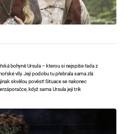
ořská bohyně Ursula – kterou si nejspíše řada z
mořské víly. Její podobu tu přebrala sama zlá
it jinak skvělou pověst! Situace se nakonec
erzáporačce, když sama Ursula její trik