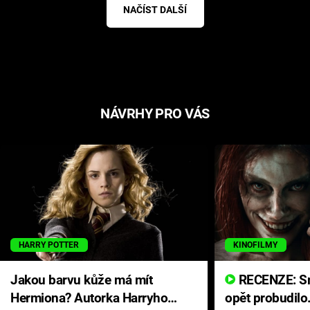
NAČÍST DALŠÍ
NÁVRHY PRO VÁS
HARRY POTTER
KINOFILMY
Jakou barvu kůže má mít
RECENZE: Smrtelné zlo se
Hermiona? Autorka Harryho
opět probudilo