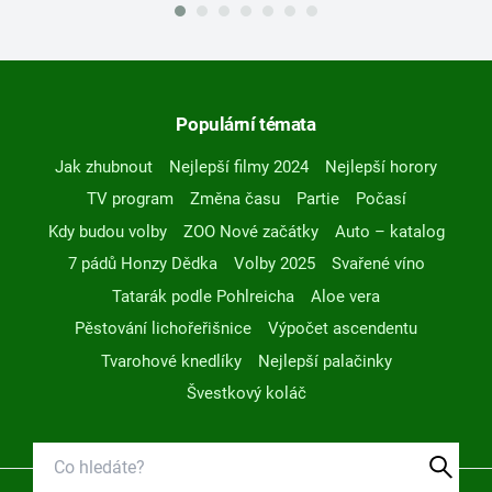
Populární témata
Jak zhubnout
Nejlepší filmy 2024
Nejlepší horory
TV program
Změna času
Partie
Počasí
Kdy budou volby
ZOO Nové začátky
Auto – katalog
7 pádů Honzy Dědka
Volby 2025
Svařené víno
Tatarák podle Pohlreicha
Aloe vera
Pěstování lichořeřišnice
Výpočet ascendentu
Tvarohové knedlíky
Nejlepší palačinky
Švestkový koláč