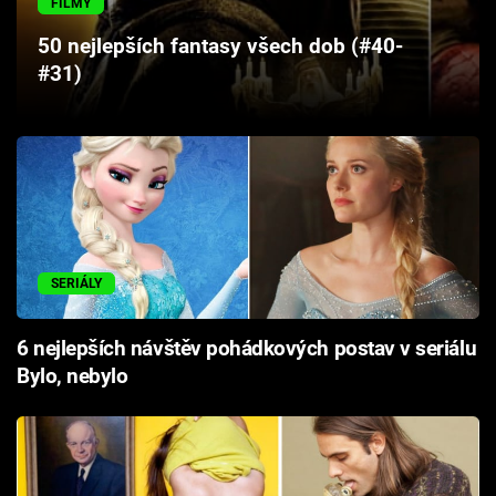
FILMY
Cool Esport
50 nejlepších fantasy všech dob (#40-
#31)
Pořady
TV Program
Sledujte prima+
Přihlášení
SERIÁLY
Sledujte nás
6 nejlepších návštěv pohádkových postav v seriálu
Bylo, nebylo