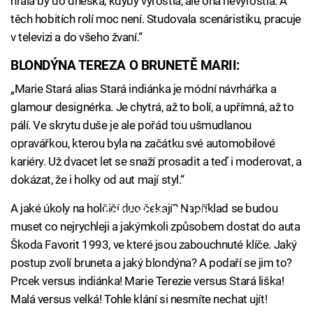
hrála by do dneška, kdyby vyrostla, ale ona nevyrostla. A
těch hobitích rolí moc není. Studovala scenáristiku, pracuje
v televizi a do všeho žvaní.“
BLONDÝNA TEREZA O BRUNETĚ MARII:
„Marie Stará alias Stará indiánka je módní návrhářka a
glamour designérka. Je chytrá, až to bolí, a upřímná, až to
pálí. Ve skrytu duše je ale pořád tou ušmudlanou
opravářkou, kterou byla na začátku své automobilové
kariéry. Už dvacet let se snaží prosadit a teď i moderovat, a
dokázat, že i holky od aut mají styl.“
A jaké úkoly na holčičí duo čekají? Například se budou
Failed to fetch
muset co nejrychleji a jakýmkoli způsobem dostat do auta
Škoda Favorit 1993, ve které jsou zabouchnuté klíče. Jaký
postup zvolí bruneta a jaký blondýna? A podaří se jim to?
Prcek versus indiánka! Marie Terezie versus Stará liška!
Malá versus velká! Tohle klání si nesmíte nechat ujít!