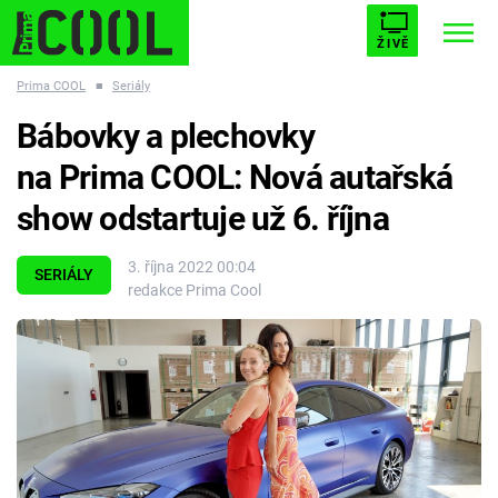
ŽIVĚ
Prima COOL
■
Seriály
STARHOUSE
BUFFY, PŘEMOŽITELKA UPÍRŮ
Trendy:
Bábovky a plechovky
ESCAPE
PLNEJ KOTEL
AVENGERS 5
na Prima COOL: Nová autařská
show odstartuje už 6. října
3. října 2022 00:04
SERIÁLY
redakce Prima Cool
Témata
Filmy
Seriály
Hry