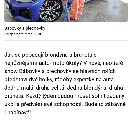
Cool Esport
Pořady
Bábovky a plechovky
TV Program
Zdroj: archiv Prima COOL
Sledujte prima+
Jak se popasují blondýna a bruneta s
nejrůznějšími auto-moto úkoly? V nové, neotřelé
Přihlášení
show Bábovky a plechovky se hlavních rolích
představí dvě holky, rádoby expertky na auta.
Jedna malá, druhá velká. Jedna blondýna, druhá
Sledujte nás
bruneta. Každý týden budou muset splnit zadaný
úkol a předvést své schopnosti. Bude to zábavné
i napínavé!