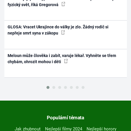
fyzický svět, říká Gregorová
GLOSA: Vracet Ukrajince do války je zlo. Žádný rodič si
nepřeje smrt syna v zákopu
Meloun může člověka i zabít, varuje lékař. Vyhněte se třem
chybám, ohrozit mohou i děti
Populární témata
Jak zhubnout
Nejlepší filmy 2024
Nejlepší horory