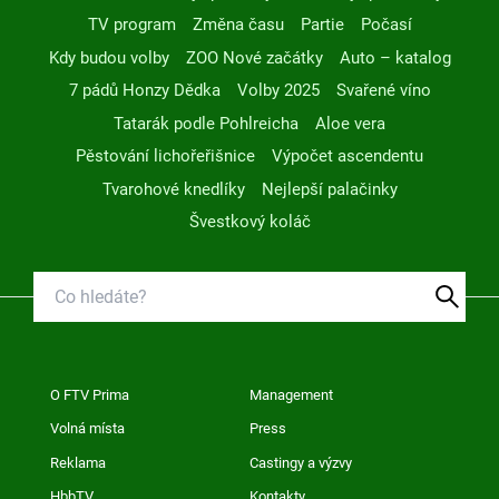
TV program
Změna času
Partie
Počasí
Kdy budou volby
ZOO Nové začátky
Auto – katalog
7 pádů Honzy Dědka
Volby 2025
Svařené víno
Tatarák podle Pohlreicha
Aloe vera
Pěstování lichořeřišnice
Výpočet ascendentu
Tvarohové knedlíky
Nejlepší palačinky
Švestkový koláč
O FTV Prima
Management
Volná místa
Press
Reklama
Castingy a výzvy
HbbTV
Kontakty