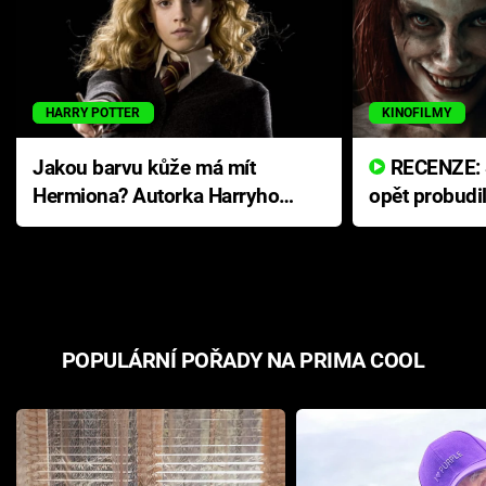
HARRY POTTER
KINOFILMY
Jakou barvu kůže má mít
RECENZE: Smrtelné zlo se
Hermiona? Autorka Harryho
opět probudi
Pottera přišla s ráznou
přichází s n
odpovědí
hororovou n
POPULÁRNÍ POŘADY NA PRIMA COOL