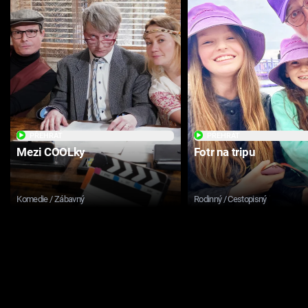
PŘEHRÁT
PŘEHRÁT
Mezi COOLky
Fotr na tripu
Komedie / Zábavný
Rodinný / Cestopisný