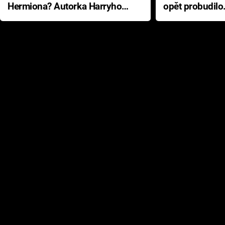
Hermiona? Autorka Harryho
opět probudilo
Pottera přišla s ráznou
přichází s neo
odpovědí
hororovou nab