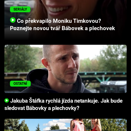
Cool Esport
SERIÁLY
Pořady
Co překvapilo Moniku Timkovou?
Poznejte novou tvář Bábovek a plechovek
TV Program
Sledujte prima+
Přihlášení
OSTATNÍ
Sledujte nás
Jakuba Štáfka rychlá jízda netankuje. Jak bude
sledovat Bábovky a plechovky?