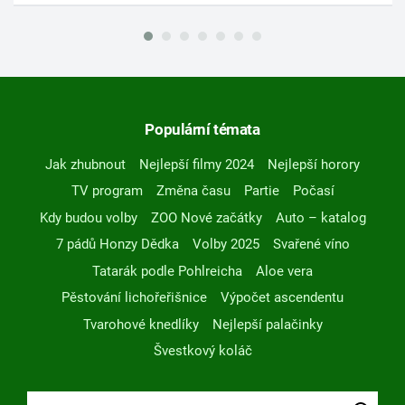
Populární témata
Jak zhubnout
Nejlepší filmy 2024
Nejlepší horory
TV program
Změna času
Partie
Počasí
Kdy budou volby
ZOO Nové začátky
Auto – katalog
7 pádů Honzy Dědka
Volby 2025
Svařené víno
Tatarák podle Pohlreicha
Aloe vera
Pěstování lichořeřišnice
Výpočet ascendentu
Tvarohové knedlíky
Nejlepší palačinky
Švestkový koláč