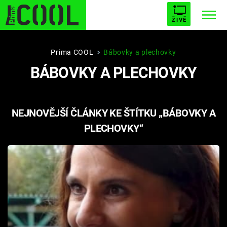
ŽIVĚ
STARHOUSE
BUFFY, PŘEMOŽITELKA UPÍRŮ
Trendy:
Prima COOL
Bábovky a plechovky
BÁBOVKY A PLECHOVKY
ESCAPE
PLNEJ KOTEL
AVENGERS 5
NEJNOVĚJŠÍ ČLÁNKY KE ŠTÍTKU „BÁBOVKY A
PLECHOVKY“
Témata
Filmy
Seriály
Hry