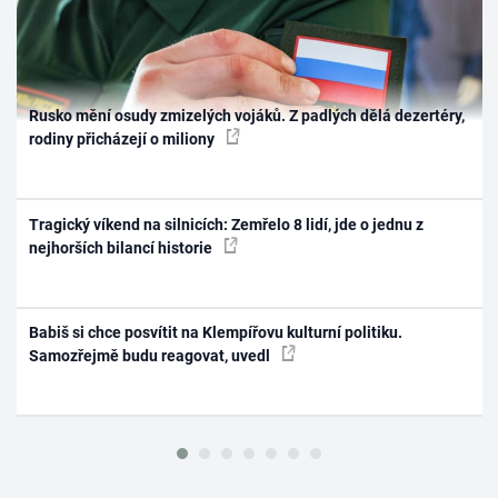
Rusko mění osudy zmizelých vojáků. Z padlých dělá dezertéry,
rodiny přicházejí o miliony
Tragický víkend na silnicích: Zemřelo 8 lidí, jde o jednu z
nejhorších bilancí historie
Babiš si chce posvítit na Klempířovu kulturní politiku.
Samozřejmě budu reagovat, uvedl