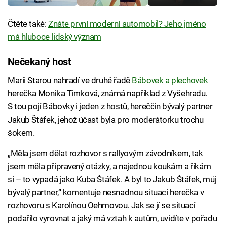
Čtěte také:
Znáte první moderní automobil? Jeho jméno
má hluboce lidský význam
Nečekaný host
Marii Starou nahradí ve druhé řadě
Bábovek a plechovek
herečka Monika Timková, známá například z Vyšehradu.
S tou pojí Bábovky i jeden z hostů, hereččin bývalý partner
Jakub Štáfek, jehož účast byla pro moderátorku trochu
šokem.
„Měla jsem dělat rozhovor s rallyovým závodníkem, tak
jsem měla připravený otázky, a najednou koukám a říkám
si – to vypadá jako Kuba Štáfek. A byl to Jakub Štáfek, můj
bývalý partner,“ komentuje nesnadnou situaci herečka v
rozhovoru s Karolínou Oehmovou. Jak se jí se situací
podařilo vyrovnat a jaký má vztah k autům, uvidíte v pořadu