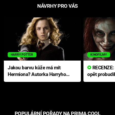
NÁVRHY PRO VÁS
HARRY POTTER
KINOFILMY
Jakou barvu kůže má mít
RECENZE: Smrtelné zlo se
Hermiona? Autorka Harryho
opět probudi
Pottera přišla s ráznou
přichází s n
odpovědí
hororovou n
POPULÁRNÍ POŘADY NA PRIMA COOL