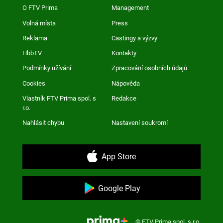
O FTV Prima
Management
Volná místa
Press
Reklama
Castingy a výzvy
HbbTV
Kontakty
Podmínky užívání
Zpracování osobních údajů
Cookies
Nápověda
Vlastník FTV Prima spol. s
Redakce
r.o.
Nahlásit chybu
Nastavení soukromí
App Store
Google Play
© FTV Prima spol. s r.o.