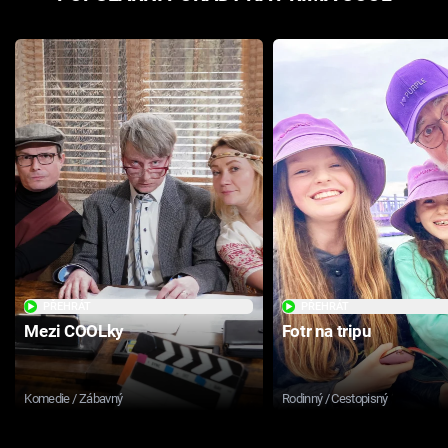
PŘEHRÁT
PŘEHRÁT
Mezi COOLky
Fotr na tripu
Komedie / Zábavný
Rodinný / Cestopisný