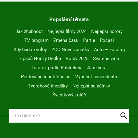
Populární témata
Jak zhubnout
Nejlepší filmy 2024
Nejlepší horory
TV program
Změna času
Partie
Počasí
Kdy budou volby
ZOO Nové začátky
Auto – katalog
7 pádů Honzy Dědka
Volby 2025
Svařené víno
Tatarák podle Pohlreicha
Aloe vera
Pěstování lichořeřišnice
Výpočet ascendentu
Tvarohové knedlíky
Nejlepší palačinky
Švestkový koláč