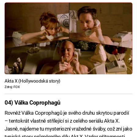
Akta X (Hollywoodská story)
Zdroj: FOX
04) Válka Coprophagů
Rovněž Válka Coprophagů je svého druhu skrytou parodií
– tentokrát vlastně střílející si z celého seriálu Akta X.
Jasně, najdeme tu mysteriozní vražedné šváby, což zní jako
typická story průměrného dílu Akt X. Vzdor přítomnosti