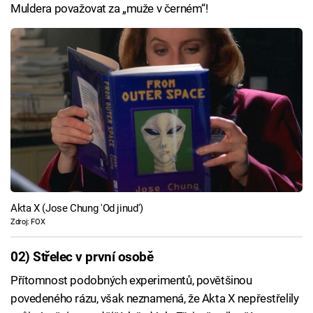
Muldera považovat za „muže v černém“!
Akta X (Jose Chung 'Od jinud')
Zdroj: FOX
02) Střelec v první osobě
Přítomnost podobných experimentů, povětšinou
povedeného rázu, však neznamená, že Akta X nepřestřelily