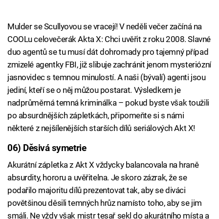
Mulder se Scullyovou se vracejí! V neděli večer začíná na
COOLu celovečerák Akta X: Chci uvěřit z roku 2008. Slavné
duo agentů se tu musí dát dohromady pro tajemný případ
zmizelé agentky FBI, již slibuje zachránit jenom mysteriózní
jasnovidec s temnou minulostí. A naši (bývalí) agenti jsou
jediní, kteří se o něj můžou postarat. Výsledkem je
nadprůměrná temná kriminálka – pokud byste však toužili
po absurdnějších zápletkách, připomeňte si s námi
některé z nejšílenějších starších dílů seriálových Akt X!
06) Děsivá symetrie
Akurátní zápletka z Akt X vždycky balancovala na hraně
absurdity, hororu a uvěřitelna. Je skoro zázrak, že se
podařilo majoritu dílů prezentovat tak, aby se diváci
povětšinou děsili temných hrůz namísto toho, aby se jim
smáli. Ne vždy však mistr tesař sekl do akurátního místa a