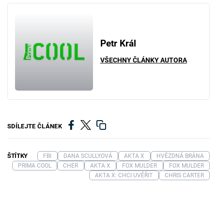
Petr Král
VŠECHNY ČLÁNKY AUTORA
SDÍLEJTE ČLÁNEK
ŠTÍTKY
FBI
DANA SCULLYOVÁ
AKTA X
HVĚZDNÁ BRÁNA
PRIMA COOL
CHER
AKTA X
FOX MULDER
FOX MULDER
AKTA X: CHCI UVĚŘIT
CHRIS CARTER