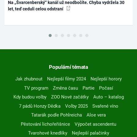
Na „Švarcenberský“ kanál už neodbočíte. Chyba vydržela 30
let, teď ceduli celou odstraní
Populární témata
Jak zhubnout
Nejlepší filmy 2024
Nejlepší horory
TV program
Změna času
Partie
Počasí
Kdy budou volby
ZOO Nové začátky
Auto – katalog
7 pádů Honzy Dědka
Volby 2025
Svařené víno
Tatarák podle Pohlreicha
Aloe vera
Pěstování lichořeřišnice
Výpočet ascendentu
Tvarohové knedlíky
Nejlepší palačinky