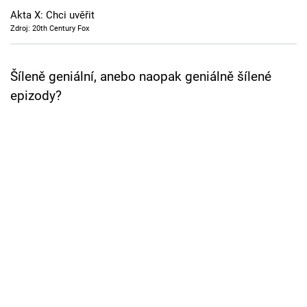
Cool Esport
Akta X: Chci uvěřit
Zdroj: 20th Century Fox
Pořady
Šíleně geniální, anebo naopak geniálně šílené
TV Program
epizody?
Sledujte prima+
Přihlášení
Sledujte nás