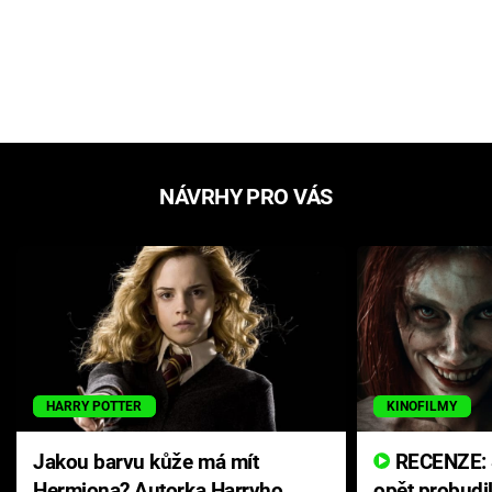
NÁVRHY PRO VÁS
HARRY POTTER
KINOFILMY
Jakou barvu kůže má mít
RECENZE: Smrtelné zlo se
Hermiona? Autorka Harryho
opět probudi