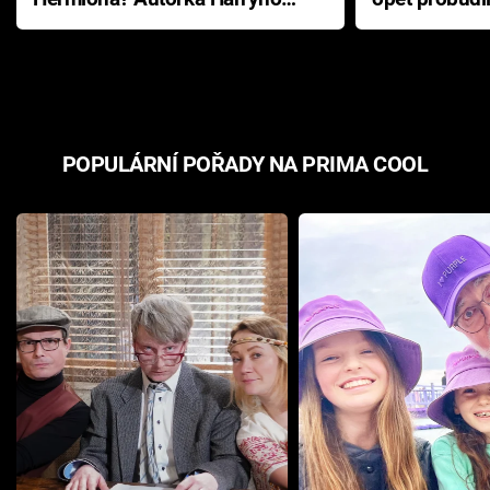
Pottera přišla s ráznou
přichází s n
odpovědí
hororovou n
POPULÁRNÍ POŘADY NA PRIMA COOL