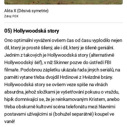
Akta X (Děsivá symetrie)
Zdroj: FOX
05) Hollywoodská story
Ono optimální vyvážení ovšem čas od času vyplodilo nejen
díl, který je prostě šílený, ale i díl, který je šíleně geniální.
Jedním z takových je Hollywoodská story (alternativně
Hollywoodský šéf), v níž Skinner pozve do ústředí FBI
filmaře. Podobnou zápletku ukázala řada jiných seriálů, na
paměti vytane třeba dvojdíl Hrdinové z Hvězdné brány.
Hollywoodská story se ovšem veze spíše na vlnách
absurdna, jehož složkami je vyšetřování pokusu o vraždu,
hipík domnívající se, že je reinkarnovaným Kristem, anebo
třeba obskurně kultovní scéna telefonátu mezi hlavními
postavami užívajícími si (bohužel separátně) koupel ve
vaně!