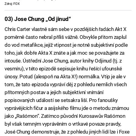
Zdroj: FOX
03) Jose Chung „Od jinud“
Chris Carter vlastně sám sebe v pozdějších řadách Akt X
poměrně často nebral příliš vážně. Obvykle přitom zaplul
do vod metafikce, jejíž vtipnost je notně subjektivní podle
toho, jak dobře Akta X znáte a jak moc se považujete za
intouše. Ústřední Jose Chung, autor knihy Odjinud (tj. z
vesmíru), v této epizodě sepisuje knihu řešící ufounské
únosy. Potud (alespoň na Akta X!) normálka. Vtip je ale v
tom, že tato epizoda vypráví děj z pohledu nemlich všech
přítomných postav a jejich subjektivní vnímání
popisovaných událostí se setsakra liší. Pro fanoušky
vyprávějících fičur a asijského filmu jde o metodu známou
jako „Rašómon“. Zatímco původní Kurosawův Rašómon
byl však temným vyprávěním o vrtkavé povaze pravdy,
José Chung demonstruje, že z pohledu jiných lidí lze i Foxe