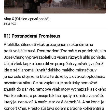
Akta X (Střelec v první osobě)
Zdroj: FOX
01) Postmoderní Prométeus
Přehlídku šíleností však přece jenom zakončíme na
pozitivnější struně. Postmoderní Prométeus podobně jako
José Chung vypráví zápletku z vícera různých úhlů pohledu.
Ubírá však kapku absurdit ve prospěch vyprávění, v němž
jde o sérii anomálií uvnitř dalšího malého městečka, v
jehož čele stojí žena, která tvrdí, že byla dvakrát oplodněna
neznámou silou. Celou zápletku je prakticky nemožné
zhustit do pár vět, rámcově však story vychází z klasického
Frankensteina, a popisuje tak trampoty monstra ve světě,
který jej nenávidí. A navíc je to celé černobílé. A na konci je
koncert Cher. Přesto zůstává dojem parádně koherentní a