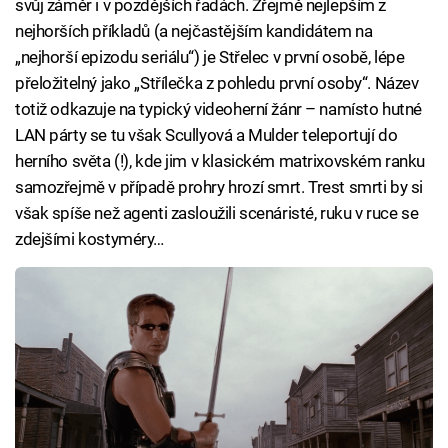
svůj záměr i v pozdějších řadách. Zřejmě nejlepším z
nejhorších příkladů (a nejčastějším kandidátem na
„nejhorší epizodu seriálu“) je Střelec v první osobě, lépe
přeložitelný jako „Střílečka z pohledu první osoby“. Název
totiž odkazuje na typický videoherní žánr – namísto hutné
LAN párty se tu však Scullyová a Mulder teleportují do
herního světa (!), kde jim v klasickém matrixovském ranku
samozřejmě v případě prohry hrozí smrt. Trest smrti by si
však spíše než agenti zasloužili scenáristé, ruku v ruce se
zdejšími kostyméry…