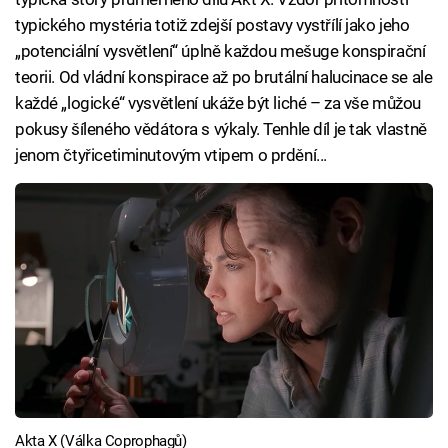
typického mystéria totiž zdejší postavy vystřílí jako jeho
„potenciální vysvětlení“ úplně každou mešuge konspirační
teorii. Od vládní konspirace až po brutální halucinace se ale
každé „logické“ vysvětlení ukáže být liché – za vše můžou
pokusy šíleného vědátora s výkaly. Tenhle díl je tak vlastně
jenom čtyřicetiminutovým vtipem o prdění...
Akta X (Válka Coprophagů)