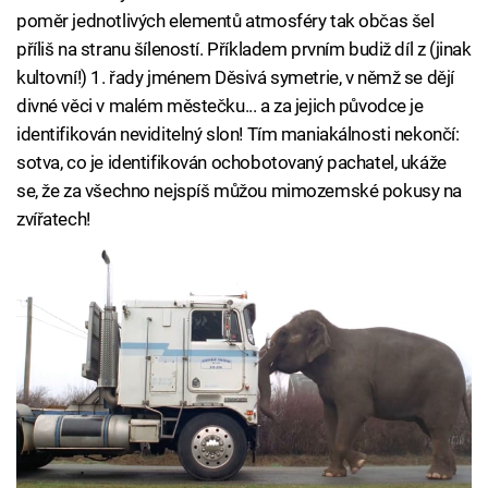
poměr jednotlivých elementů atmosféry tak občas šel
příliš na stranu šíleností. Příkladem prvním budiž díl z (jinak
kultovní!) 1. řady jménem Děsivá symetrie, v němž se dějí
divné věci v malém městečku... a za jejich původce je
identifikován neviditelný slon! Tím maniakálnosti nekončí:
sotva, co je identifikován ochobotovaný pachatel, ukáže
se, že za všechno nejspíš můžou mimozemské pokusy na
zvířatech!