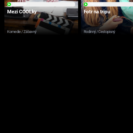
PŘEHRÁT
PŘEHRÁT
Mezi COOLky
Fotr na tripu
Komedie / Zábavný
Rodinný / Cestopisný