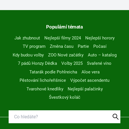
Populární témata
Jak zhubnout
Nejlepší filmy 2024
Nejlepší horory
TV program
Změna času
Partie
Počasí
Kdy budou volby
ZOO Nové začátky
Auto – katalog
7 pádů Honzy Dědka
Volby 2025
Svařené víno
Tatarák podle Pohlreicha
Aloe vera
Pěstování lichořeřišnice
Výpočet ascendentu
Tvarohové knedlíky
Nejlepší palačinky
Švestkový koláč