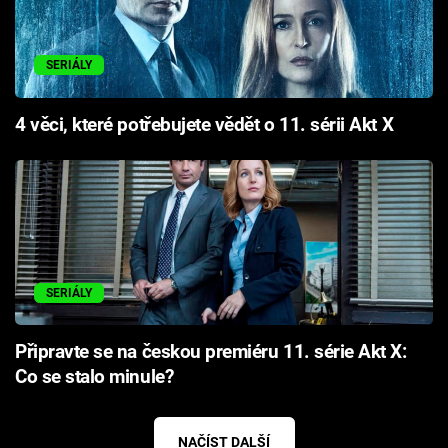
SERIÁLY
4 věci, které potřebujete vědět o 11. sérii Akt X
SERIÁLY
Připravte se na českou premiéru 11. série Akt X:
Co se stalo minule?
NAČÍST DALŠÍ