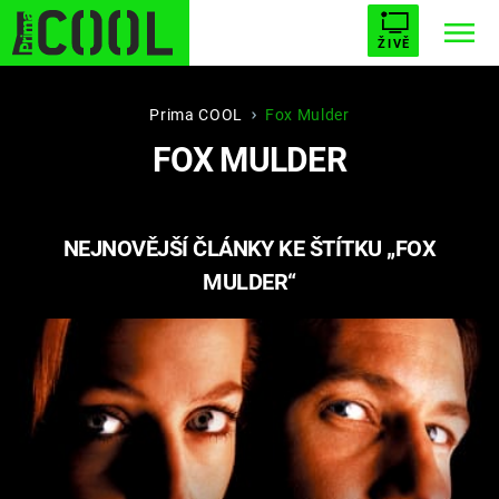
ŽIVĚ
STARHOUSE
BUFFY, PŘEMOŽITELKA UPÍRŮ
Trendy:
Prima COOL
Fox Mulder
FOX MULDER
ESCAPE
PLNEJ KOTEL
AVENGERS 5
NEJNOVĚJŠÍ ČLÁNKY KE ŠTÍTKU „FOX
MULDER“
Témata
Filmy
Seriály
Hry