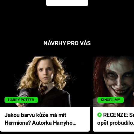
NÁVRHY PRO VÁS
HARRY POTTER
KINOFILMY
Jakou barvu kůže má mít
RECENZE: Smrtelné zlo se
Hermiona? Autorka Harryho
opět probudilo
Pottera přišla s ráznou
přichází s neo