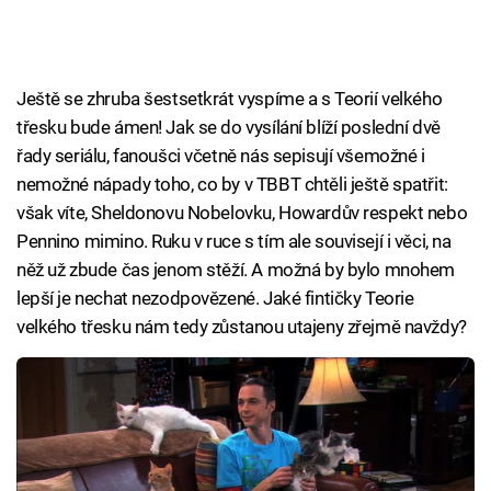
Ještě se zhruba šestsetkrát vyspíme a s Teorií velkého
třesku bude ámen! Jak se do vysílání blíží poslední dvě
řady seriálu, fanoušci včetně nás sepisují všemožné i
nemožné nápady toho, co by v TBBT chtěli ještě spatřit:
však víte, Sheldonovu Nobelovku, Howardův respekt nebo
Pennino mimino. Ruku v ruce s tím ale souvisejí i věci, na
něž už zbude čas jenom stěží. A možná by bylo mnohem
lepší je nechat nezodpovězené. Jaké fintičky Teorie
velkého třesku nám tedy zůstanou utajeny zřejmě navždy?