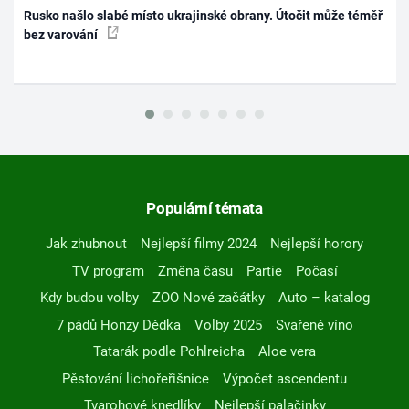
Rusko našlo slabé místo ukrajinské obrany. Útočit může téměř
bez varování
Populární témata
Jak zhubnout
Nejlepší filmy 2024
Nejlepší horory
TV program
Změna času
Partie
Počasí
Kdy budou volby
ZOO Nové začátky
Auto – katalog
7 pádů Honzy Dědka
Volby 2025
Svařené víno
Tatarák podle Pohlreicha
Aloe vera
Pěstování lichořeřišnice
Výpočet ascendentu
Tvarohové knedlíky
Nejlepší palačinky