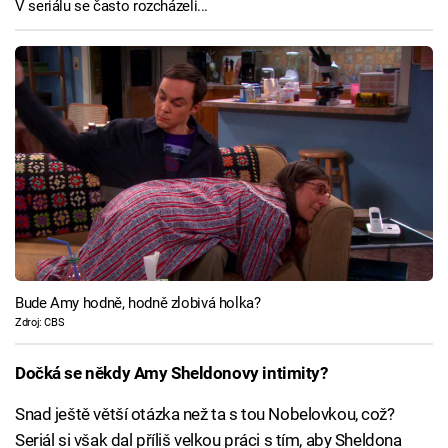
V seriálu se často rozcházeli...
Bude Amy hodně, hodně zlobivá holka?
Zdroj: CBS
Dočká se někdy Amy Sheldonovy intimity?
Snad ještě větší otázka než ta s tou Nobelovkou, což?
Seriál si však dal příliš velkou práci s tím, aby Sheldona