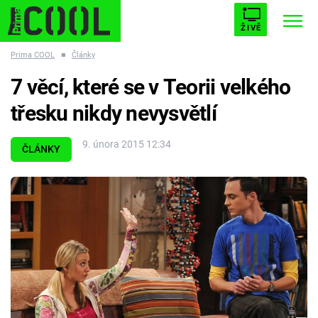
ŽIVĚ
Prima COOL
■
Články
STARHOUSE
BUFFY, PŘEMOŽITELKA UPÍRŮ
Trendy:
7 věcí, které se v Teorii velkého
ESCAPE
PLNEJ KOTEL
AVENGERS 5
třesku nikdy nevysvětlí
9. února 2015 12:34
ČLÁNKY
Témata
Filmy
Seriály
Hry