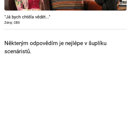
Cool Esport
"Já bych chtěla vědět..."
Pořady
Zdroj: CBS
TV Program
Některým odpovědím je nejlépe v šuplíku
Sledujte prima+
scenáristů.
Přihlášení
Sledujte nás