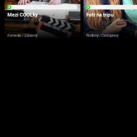
PŘEHRÁT
PŘEHRÁT
Mezi COOLky
Fotr na tripu
Komedie / Zábavný
Rodinný / Cestopisný