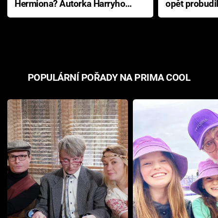
Hermiona? Autorka Harryho
opět probudi
Pottera přišla s ráznou
přichází s n
odpovědí
hororovou n
POPULÁRNÍ POŘADY NA PRIMA COOL