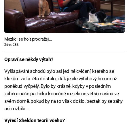
Mazlíci se holt prodražej...
Zdroj: CBS
Opraví se někdy výtah?
Vyšlapávání schodů bylo asi jediné cvičení, kterého se
klukům za ta léta dostalo, i tak je ale výtahový humor už
poněkud vyčpělý. Bylo by krásné, kdyby v posledním
záběru naše partička konečně rozjela největší mašinu ve
svém domě, pokud by na to však došlo, beztak by se záhy
asi rozbila...
Vyřeší Sheldon teorii všeho?