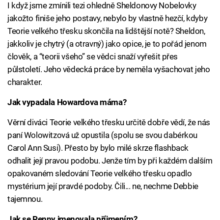
I když jsme zmínili tezi ohledně Sheldonovy Nobelovky
jakožto finiše jeho postavy, nebylo by vlastně hezčí, kdyby
Teorie velkého třesku skončila na lidštější notě? Sheldon,
jakkoliv je chytrý (a otravný) jako opice, je to pořád jenom
člověk, a “teorii všeho” se vědci snaží vyřešit přes
půlstoletí. Jeho vědecká práce by neměla vyšachovat jeho
charakter.
Jak vypadala Howardova máma?
Věrní diváci Teorie velkého třesku určitě dobře vědí, že nás
paní Wolowitzová už opustila (spolu se svou dabérkou
Carol Ann Susi). Přesto by bylo milé skrze flashback
odhalit její pravou podobu. Jenže tím by při každém dalším
opakovaném sledování Teorie velkého třesku opadlo
mystérium její pravdé podoby. Čili... ne, nechme Debbie
tajemnou.
Jak se Penny jmenovala příjmením?