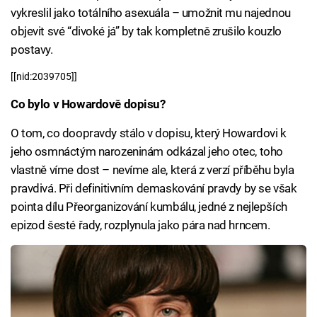
vykreslil jako totálního asexuála – umožnit mu najednou
objevit své “divoké já” by tak kompletně zrušilo kouzlo
postavy.
[[nid:2039705]]
Co bylo v Howardově dopisu?
O tom, co doopravdy stálo v dopisu, který Howardovi k
jeho osmnáctým narozeninám odkázal jeho otec, toho
vlastně víme dost – nevíme ale, která z verzí příběhu byla
pravdivá. Při definitivním demaskování pravdy by se však
pointa dílu Přeorganizování kumbálu, jedné z nejlepších
epizod šesté řady, rozplynula jako pára nad hrncem.