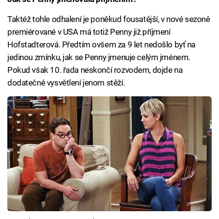
Taktéž tohle odhalení je poněkud fousatější, v nové sezoně
premiérované v USA má totiž Penny již příjmení
Hofstadterová. Předtím ovšem za 9 let nedošlo byť na
jedinou zmínku, jak se Penny jmenuje celým jménem.
Pokud však 10. řada neskončí rozvodem, dojde na
dodatečné vysvětlení jenom stěží.