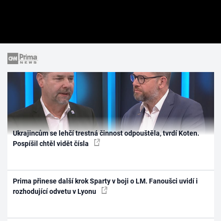
Ukrajincům se lehčí trestná činnost odpouštěla, tvrdí Koten.
Pospíšil chtěl vidět čísla
Prima přinese další krok Sparty v boji o LM. Fanoušci uvidí i
rozhodující odvetu v Lyonu