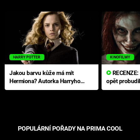
HARRY POTTER
KINOFILMY
Jakou barvu kůže má mít
RECENZE: Smrtelné zlo se
Hermiona? Autorka Harryho
opět probudi
Pottera přišla s ráznou
přichází s n
odpovědí
hororovou n
POPULÁRNÍ POŘADY NA PRIMA COOL