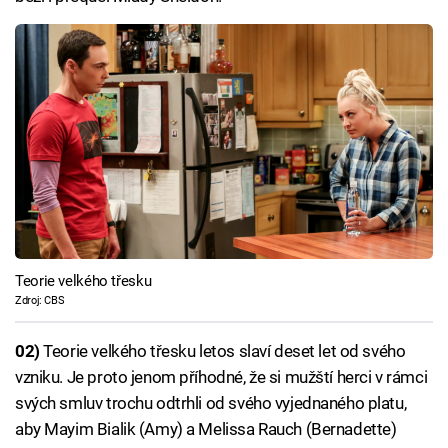
Teorie velkého třesku
Zdroj: CBS
02)
Teorie velkého třesku letos slaví deset let od svého
vzniku. Je proto jenom příhodné, že si mužští herci v rámci
svých smluv trochu odtrhli od svého vyjednaného platu,
aby Mayim Bialik (Amy) a Melissa Rauch (Bernadette)