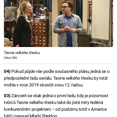
Teorie velkého třesku
Zdroj: CBS
04)
Pokud půjde vše podle současného plánu, jedná se o
předposlední řadu seriálu. Teorie velkého třesku by totiž
mohla v roce 2019 skončit svou 12. řadou.
03)
Zároveň se však jedná o první řadu, kdy je pozornost
tvůrců Teorie velkého třesku také do jisté míry ředěná
konkurenčním projektem – od podzimu totiž v Americe
běží i prequel Mladý Sheldon.