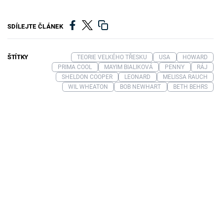
SDÍLEJTE ČLÁNEK
ŠTÍTKY
TEORIE VELKÉHO TŘESKU
USA
HOWARD
PRIMA COOL
MAYIM BIALIKOVÁ
PENNY
RÁJ
SHELDON COOPER
LEONARD
MELISSA RAUCH
WIL WHEATON
BOB NEWHART
BETH BEHRS