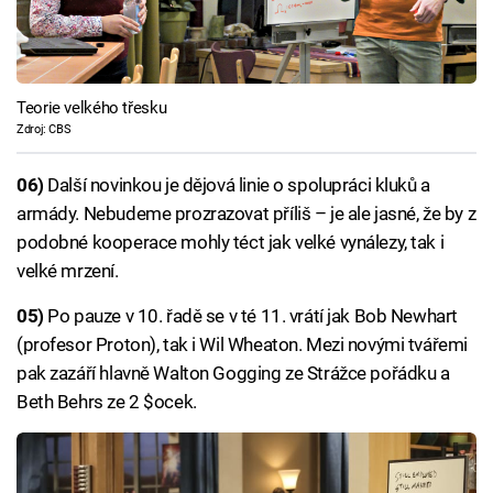
Teorie velkého třesku
Zdroj: CBS
06)
Další novinkou je dějová linie o spolupráci kluků a
armády. Nebudeme prozrazovat příliš – je ale jasné, že by z
podobné kooperace mohly téct jak velké vynálezy, tak i
velké mrzení.
05)
Po pauze v 10. řadě se v té 11. vrátí jak Bob Newhart
(profesor Proton), tak i Wil Wheaton. Mezi novými tvářemi
pak zazáří hlavně Walton Gogging ze Strážce pořádku a
Beth Behrs ze 2 $ocek.