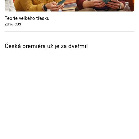
Cool Esport
Teorie velkého třesku
Pořady
Zdroj: CBS
TV Program
Česká premiéra už je za dveřmi!
Sledujte prima+
Přihlášení
Sledujte nás