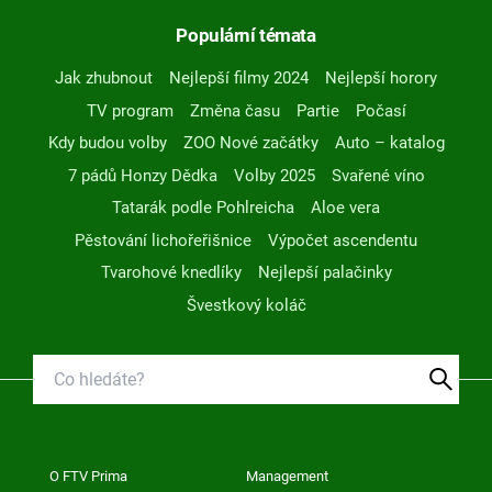
Populární témata
Jak zhubnout
Nejlepší filmy 2024
Nejlepší horory
TV program
Změna času
Partie
Počasí
Kdy budou volby
ZOO Nové začátky
Auto – katalog
7 pádů Honzy Dědka
Volby 2025
Svařené víno
Tatarák podle Pohlreicha
Aloe vera
Pěstování lichořeřišnice
Výpočet ascendentu
Tvarohové knedlíky
Nejlepší palačinky
Švestkový koláč
O FTV Prima
Management