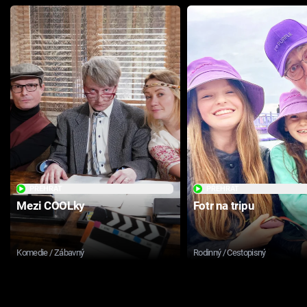
PŘEHRÁT
PŘEHRÁT
Mezi COOLky
Fotr na tripu
Komedie / Zábavný
Rodinný / Cestopisný