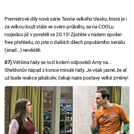
Premiérové díly nové série Teorie velkého třesku, která je i
za velkou louží stále ve svém průběhu, se na COOLu
rozjedou již v pondělí ve 20.15! Zjistěte v našem spoiler-
free přehledu, co jste o dalších dílech populárního seriálu
(snad...) nevěděli.
07)
Většina řady se točí kolem odpovědi Amy na…
Sheldonův nápad z konce minulé řady. Je však jasné, že ať
už bude reakce jakákoliv, čekají naše postavy velké změny!