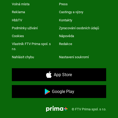
Volná místa
Press
Reklama
Castingy a výzvy
HbbTV
Kontakty
Podmínky užívání
Zpracování osobních údajů
Cookies
Nápověda
Vlastník FTV Prima spol. s
Redakce
r.o.
Nahlásit chybu
Nastavení soukromí
App Store
Google Play
© FTV Prima spol. s r.o.