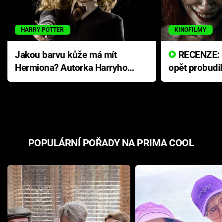
HARRY POTTER
KINOFILMY
Jakou barvu kůže má mít
RECENZE: Smrtelné zlo se
Hermiona? Autorka Harryho
opět probudi
Pottera přišla s ráznou
přichází s n
odpovědí
hororovou n
POPULÁRNÍ POŘADY NA PRIMA COOL