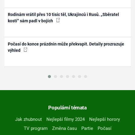
Rodinám vrátil přes 10 tisíc těl, Ukrajinců i Rusů. „Sběratel
kostí“ sám padl v bojích
Počasí do konce prázdnin může překvapit. Detaily prozrazuje
výhled
Populární témata
Jak zhubnout
Nejlepší filmy 2024
Nejlepší horory
TV program
Změna času
Partie
Počasí