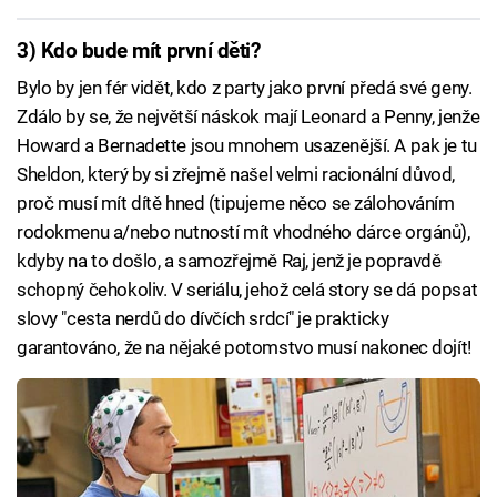
3) Kdo bude mít první děti?
Bylo by jen fér vidět, kdo z party jako první předá své geny.
Zdálo by se, že největší náskok mají Leonard a Penny, jenže
Howard a Bernadette jsou mnohem usazenější. A pak je tu
Sheldon, který by si zřejmě našel velmi racionální důvod,
proč musí mít dítě hned (tipujeme něco se zálohováním
rodokmenu a/nebo nutností mít vhodného dárce orgánů),
kdyby na to došlo, a samozřejmě Raj, jenž je popravdě
schopný čehokoliv. V seriálu, jehož celá story se dá popsat
slovy "cesta nerdů do dívčích srdcí" je prakticky
garantováno, že na nějaké potomstvo musí nakonec dojít!