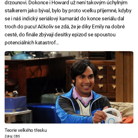
drzounovi. Dokonce i Howard už není takovým úchylným
stalkerem jako býval, bylo by proto vcelku příjemné, kdyby
se i náš indický seriálový kamarád do konce seriálu dal
troch do pucu! Ačkoliv se zdá, že je díky Emily na dobré
cestě, do finále zbývají desítky epizod se spoustou
potenciálních katastrof...
Teorie velkého třesku
Zdroj: CBS