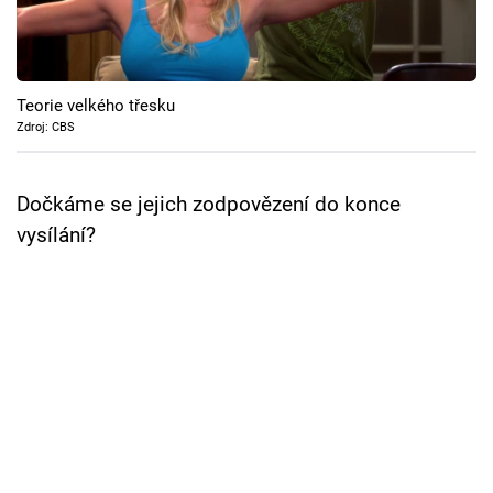
Cool Esport
Pořady
Teorie velkého třesku
TV Program
Zdroj: CBS
Sledujte prima+
Dočkáme se jejich zodpovězení do konce
vysílání?
Přihlášení
Sledujte nás