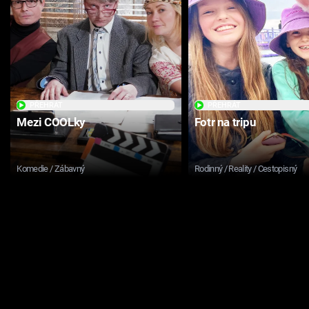
PŘEHRÁT
PŘEHRÁT
Mezi COOLky
Fotr na tripu
Komedie / Zábavný
Rodinný / Reality / Cestopisný