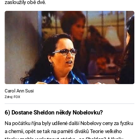
zasloužily obě dvě.
Carol Ann Susi
Zdroj: FOX
6) Dostane Sheldon někdy Nobelovku?
Na počátku října byly udílené další Nobelovy ceny za fyziku
a chemii, opět se tak na paměti diváků Teorie velkého