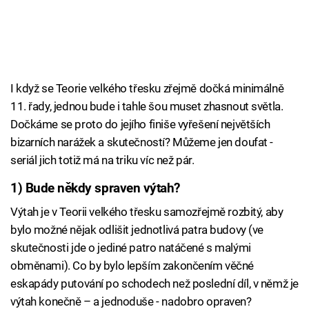
I když se Teorie velkého třesku zřejmě dočká minimálně
11. řady, jednou bude i tahle šou muset zhasnout světla.
Dočkáme se proto do jejího finiše vyřešení největších
bizarních narážek a skutečností? Můžeme jen doufat -
seriál jich totiž má na triku víc než pár.
1) Bude někdy spraven výtah?
Výtah je v Teorii velkého třesku samozřejmě rozbitý, aby
bylo možné nějak odlišit jednotlivá patra budovy (ve
skutečnosti jde o jediné patro natáčené s malými
obměnami). Co by bylo lepším zakončením věčné
eskapády putování po schodech než poslední díl, v němž je
výtah konečně – a jednoduše - nadobro opraven?