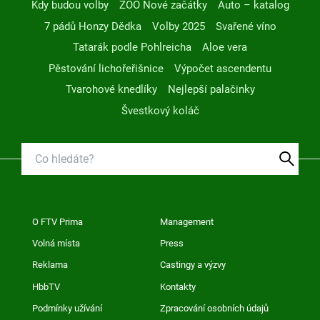
Kdy budou volby
ZOO Nové začátky
Auto – katalog
7 pádů Honzy Dědka
Volby 2025
Svařené víno
Tatarák podle Pohlreicha
Aloe vera
Pěstování lichořeřišnice
Výpočet ascendentu
Tvarohové knedlíky
Nejlepší palačinky
Švestkový koláč
O FTV Prima
Management
Volná místa
Press
Reklama
Castingy a výzvy
HbbTV
Kontakty
Podmínky užívání
Zpracování osobních údajů