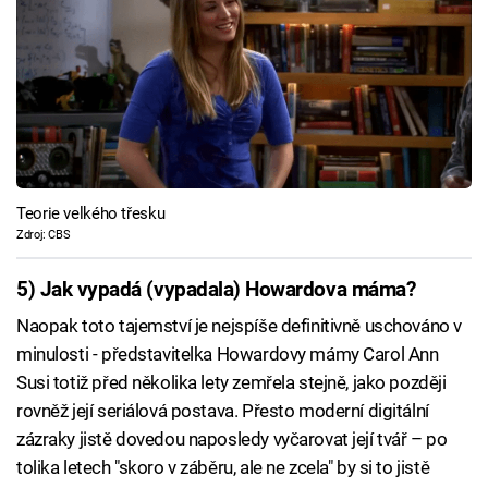
Teorie velkého třesku
Zdroj: CBS
5) Jak vypadá (vypadala) Howardova máma?
Naopak toto tajemství je nejspíše definitivně uschováno v
minulosti - představitelka Howardovy mámy Carol Ann
Susi totiž před několika lety zemřela stejně, jako později
rovněž její seriálová postava. Přesto moderní digitální
zázraky jistě dovedou naposledy vyčarovat její tvář – po
tolika letech "skoro v záběru, ale ne zcela" by si to jistě