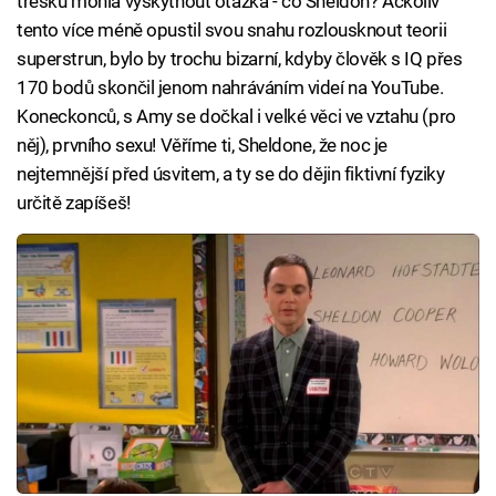
třesku mohla vyskytnout otázka - co Sheldon? Ačkoliv
tento více méně opustil svou snahu rozlousknout teorii
superstrun, bylo by trochu bizarní, kdyby člověk s IQ přes
170 bodů skončil jenom nahráváním videí na YouTube.
Koneckonců, s Amy se dočkal i velké věci ve vztahu (pro
něj), prvního sexu! Věříme ti, Sheldone, že noc je
nejtemnější před úsvitem, a ty se do dějin fiktivní fyziky
určitě zapíšeš!