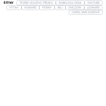
ŠTÍTKY
TEORIE VELKÉHO TŘESKU
NOBELOVA CENA
YOUTUBE
VÝTAH
HOWARD
PENNY
RÁJ
SHELDON
LEONARD
CAROL ANN SUSIOVÁ