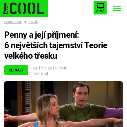
ŽIVĚ
Prima COOL
■
Seriály
STARHOUSE
BUFFY, PŘEMOŽITELKA UPÍRŮ
Trendy:
Penny a její příjmení:
ESCAPE
PLNEJ KOTEL
AVENGERS 5
6 největších tajemství Teorie
velkého třesku
24. října 2016 15:46
SERIÁLY
Petr Král
Témata
Filmy
Seriály
Hry