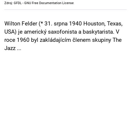
Zdroj: GFDL - GNU Free Documentation License
Cool Esport
Pořady
Wilton Felder (* 31. srpna 1940 Houston, Texas,
USA) je americký saxofonista a baskytarista. V
TV Program
roce 1960 byl zakládajícím členem skupiny The
Jazz ...
Sledujte prima+
Přihlášení
Sledujte nás