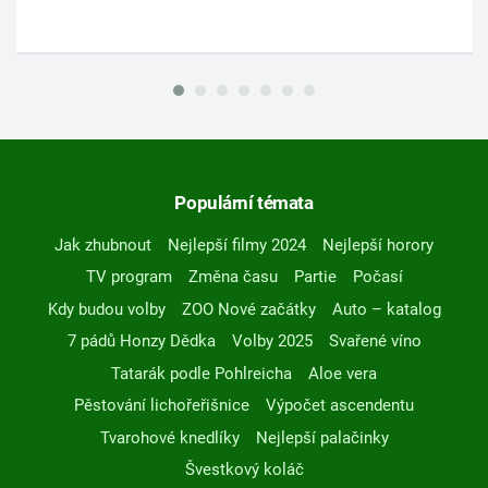
Populární témata
Jak zhubnout
Nejlepší filmy 2024
Nejlepší horory
TV program
Změna času
Partie
Počasí
Kdy budou volby
ZOO Nové začátky
Auto – katalog
7 pádů Honzy Dědka
Volby 2025
Svařené víno
Tatarák podle Pohlreicha
Aloe vera
Pěstování lichořeřišnice
Výpočet ascendentu
Tvarohové knedlíky
Nejlepší palačinky
Švestkový koláč