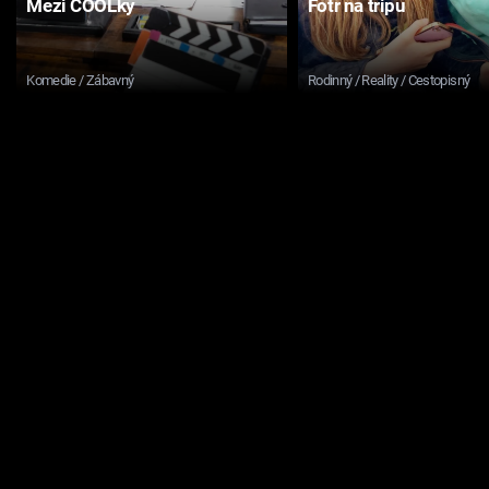
Mezi COOLky
Fotr na tripu
Komedie / Zábavný
Rodinný / Reality / Cestopisný