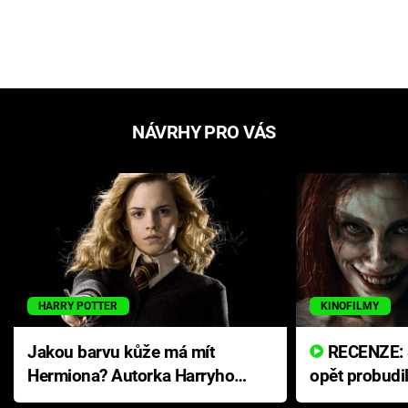
NÁVRHY PRO VÁS
HARRY POTTER
KINOFILMY
Jakou barvu kůže má mít
RECENZE: Smrtelné zlo se
Hermiona? Autorka Harryho
opět probudi
Pottera přišla s ráznou
přichází s n