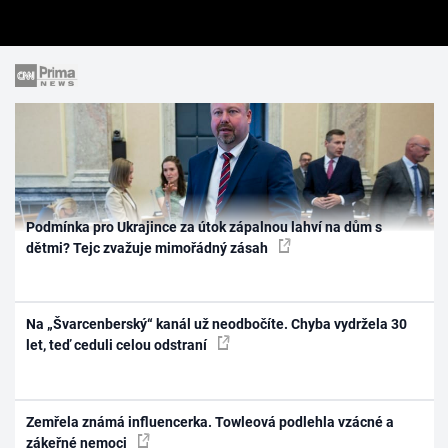
Podmínka pro Ukrajince za útok zápalnou lahví na dům s
dětmi? Tejc zvažuje mimořádný zásah
Na „Švarcenberský“ kanál už neodbočíte. Chyba vydržela 30
let, teď ceduli celou odstraní
Zemřela známá influencerka. Towleová podlehla vzácné a
zákeřné nemoci