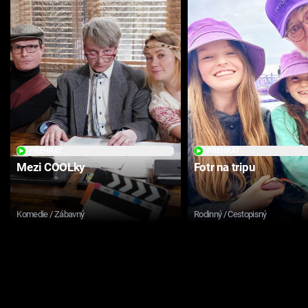
PŘEHRÁT
PŘEHRÁT
Mezi COOLky
Fotr na tripu
Komedie / Zábavný
Rodinný / Cestopisný