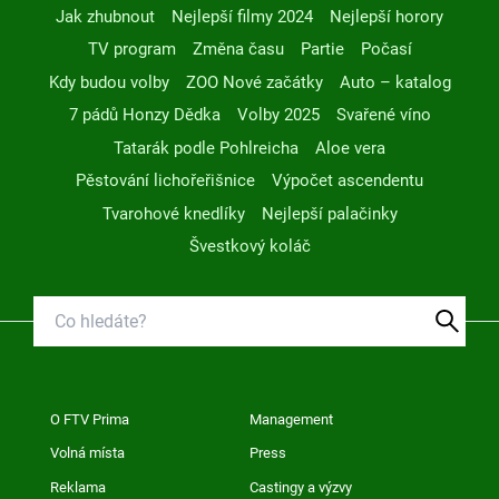
Jak zhubnout
Nejlepší filmy 2024
Nejlepší horory
TV program
Změna času
Partie
Počasí
Kdy budou volby
ZOO Nové začátky
Auto – katalog
7 pádů Honzy Dědka
Volby 2025
Svařené víno
Tatarák podle Pohlreicha
Aloe vera
Pěstování lichořeřišnice
Výpočet ascendentu
Tvarohové knedlíky
Nejlepší palačinky
Švestkový koláč
O FTV Prima
Management
Volná místa
Press
Reklama
Castingy a výzvy