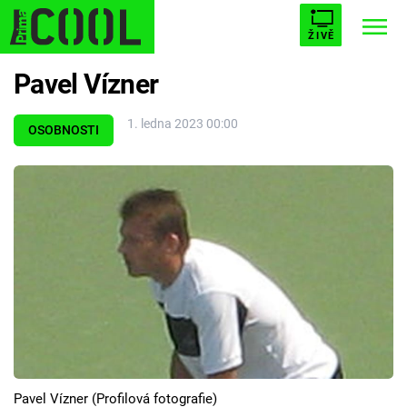
ŽIVĚ
Pavel Vízner
STARHOUSE
BUFFY, PŘEMOŽITELKA UPÍRŮ
Trendy:
1. ledna 2023 00:00
ESCAPE
PLNEJ KOTEL
AVENGERS 5
OSOBNOSTI
Témata
Filmy
Seriály
Hry
Pavel Vízner (Profilová fotografie)