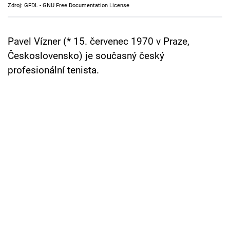
Zdroj: GFDL - GNU Free Documentation License
Cool Esport
Pořady
Pavel Vízner (* 15. červenec 1970 v Praze,
Československo) je současný český
TV Program
profesionální tenista.
Sledujte prima+
Přihlášení
Sledujte nás