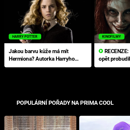
HARRY POTTER
KINOFILMY
Jakou barvu kůže má mít
RECENZE: Smrtelné zlo se
Hermiona? Autorka Harryho
opět probudi
Pottera přišla s ráznou
přichází s n
odpovědí
hororovou n
POPULÁRNÍ POŘADY NA PRIMA COOL