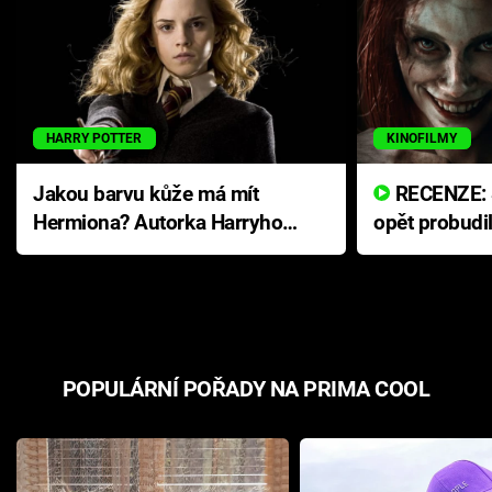
HARRY POTTER
KINOFILMY
Jakou barvu kůže má mít
RECENZE: Smrtelné zlo se
Hermiona? Autorka Harryho
opět probudi
Pottera přišla s ráznou
přichází s n
odpovědí
hororovou n
POPULÁRNÍ POŘADY NA PRIMA COOL