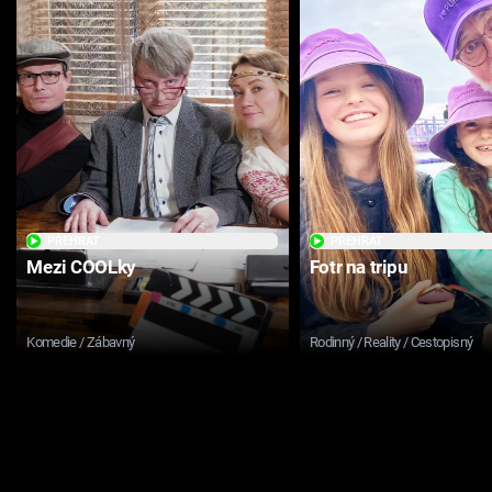
PŘEHRÁT
PŘEHRÁT
Mezi COOLky
Fotr na tripu
Komedie / Zábavný
Rodinný / Reality / Cestopisný