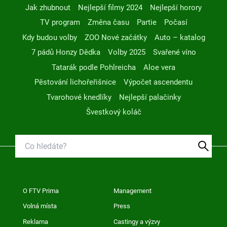
Jak zhubnout
Nejlepší filmy 2024
Nejlepší horory
TV program
Změna času
Partie
Počasí
Kdy budou volby
ZOO Nové začátky
Auto – katalog
7 pádů Honzy Dědka
Volby 2025
Svařené víno
Tatarák podle Pohlreicha
Aloe vera
Pěstování lichořeřišnice
Výpočet ascendentu
Tvarohové knedlíky
Nejlepší palačinky
Švestkový koláč
O FTV Prima
Management
Volná místa
Press
Reklama
Castingy a výzvy