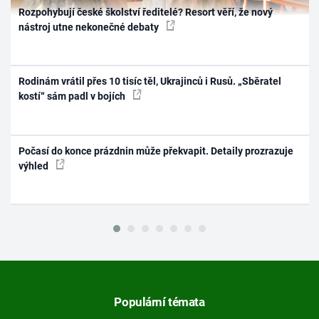
Rozpohybují české školství ředitelé? Resort věří, že nový
nástroj utne nekonečné debaty
Rodinám vrátil přes 10 tisíc těl, Ukrajinců i Rusů. „Sběratel
kostí“ sám padl v bojích
Počasí do konce prázdnin může překvapit. Detaily prozrazuje
výhled
Populární témata