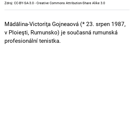
Zdroj: CC-BY-SA-3.0 - Creative Commons Attribution-Share Alike 3.0
Cool Esport
Pořady
Mădălina-Victoriţa Gojneaová (* 23. srpen 1987,
v Ploieşti, Rumunsko) je současná rumunská
TV Program
profesionální tenistka.
Sledujte prima+
Přihlášení
Sledujte nás