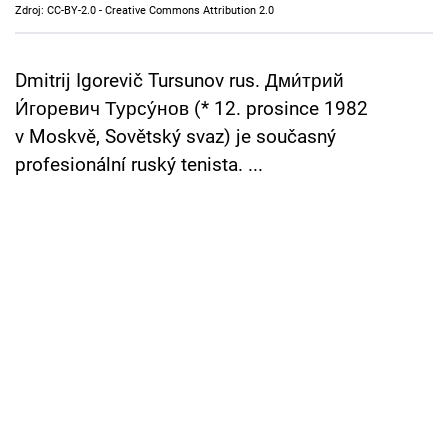
Zdroj: CC-BY-2.0 - Creative Commons Attribution 2.0
Cool Esport
Pořady
Dmitrij Igorevič Tursunov rus. Дми́трий
И́горевич Турсу́нов (* 12. prosince 1982
TV Program
v Moskvě, Sovětský svaz) je současný
profesionální ruský tenista. ...
Sledujte prima+
Přihlášení
Sledujte nás