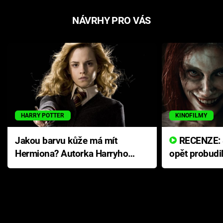
NÁVRHY PRO VÁS
HARRY POTTER
KINOFILMY
Jakou barvu kůže má mít
RECENZE: Smrtelné zlo se
Hermiona? Autorka Harryho
opět probudi
Pottera přišla s ráznou
přichází s n
odpovědí
hororovou n