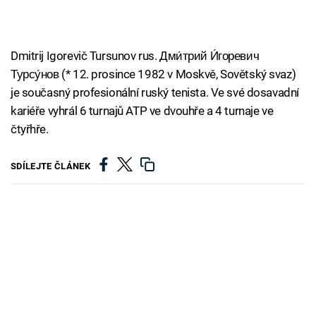
Dmitrij Igorevič Tursunov rus. Дми́трий И́горевич
Турсу́нов (* 12. prosince 1982 v Moskvě, Sovětský svaz)
je současný profesionální ruský tenista. Ve své dosavadní
kariéře vyhrál 6 turnajů ATP ve dvouhře a 4 turnaje ve
čtyřhře.
SDÍLEJTE ČLÁNEK