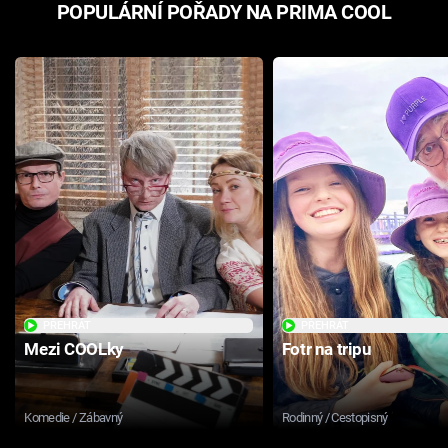
POPULÁRNÍ POŘADY NA PRIMA COOL
PŘEHRÁT
PŘEHRÁT
Mezi COOLky
Fotr na tripu
Komedie / Zábavný
Rodinný / Cestopisný