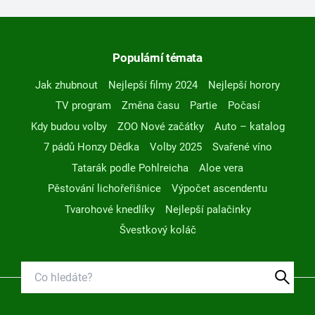
Populární témata
Jak zhubnout
Nejlepší filmy 2024
Nejlepší horory
TV program
Změna času
Partie
Počasí
Kdy budou volby
ZOO Nové začátky
Auto – katalog
7 pádů Honzy Dědka
Volby 2025
Svařené víno
Tatarák podle Pohlreicha
Aloe vera
Pěstování lichořeřišnice
Výpočet ascendentu
Tvarohové knedlíky
Nejlepší palačinky
Švestkový koláč