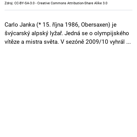
Zdroj: CC-BY-SA-3.0 - Creative Commons Attribution-Share Alike 3.0
Cool Esport
Pořady
Carlo Janka (* 15. října 1986, Obersaxen) je
švýcarský alpský lyžař. Jedná se o olympijského
TV Program
vítěze a mistra světa. V sezóně 2009/10 vyhrál ...
Sledujte prima+
Přihlášení
Sledujte nás