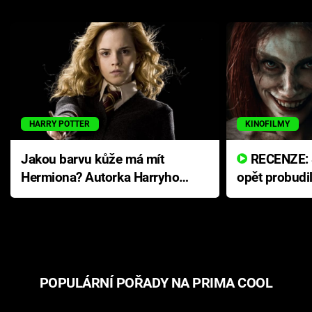
HARRY POTTER
KINOFILMY
Jakou barvu kůže má mít
RECENZE: Smrtelné zlo se
Hermiona? Autorka Harryho
opět probudi
Pottera přišla s ráznou
přichází s n
odpovědí
hororovou n
POPULÁRNÍ POŘADY NA PRIMA COOL