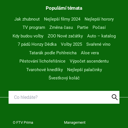
Populární témata
Jak zhubnout
Nejlepší filmy 2024
Nejlepší horory
TV program
Změna času
Partie
Počasí
Kdy budou volby
ZOO Nové začátky
Auto – katalog
7 pádů Honzy Dědka
Volby 2025
Svařené víno
Tatarák podle Pohlreicha
Aloe vera
Pěstování lichořeřišnice
Výpočet ascendentu
Tvarohové knedlíky
Nejlepší palačinky
Švestkový koláč
O FTV Prima
Management