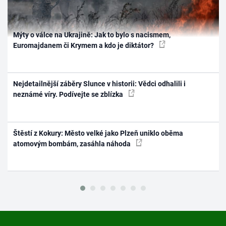
Mýty o válce na Ukrajině: Jak to bylo s nacismem,
Euromajdanem či Krymem a kdo je diktátor?
Nejdetailnější záběry Slunce v historii: Vědci odhalili i
neznámé víry. Podívejte se zblízka
Štěstí z Kokury: Město velké jako Plzeň uniklo oběma
atomovým bombám, zasáhla náhoda