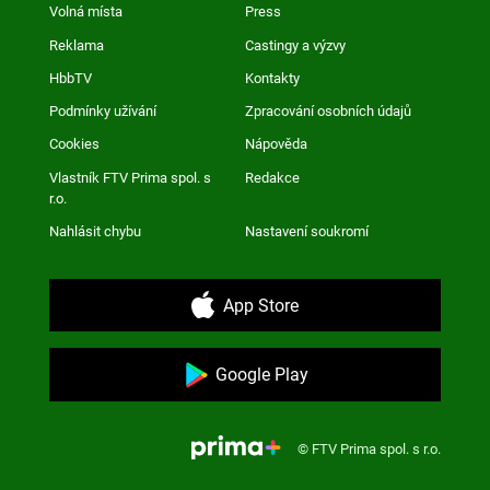
Volná místa
Press
Reklama
Castingy a výzvy
HbbTV
Kontakty
Podmínky užívání
Zpracování osobních údajů
Cookies
Nápověda
Vlastník FTV Prima spol. s
Redakce
r.o.
Nahlásit chybu
Nastavení soukromí
App Store
Google Play
© FTV Prima spol. s r.o.