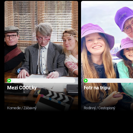
PŘEHRÁT
PŘEHRÁT
Mezi COOLky
Fotr na tripu
Komedie / Zábavný
Rodinný / Cestopisný