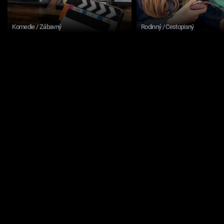
Komedie / Zábavný
Rodinný / Cestopisný