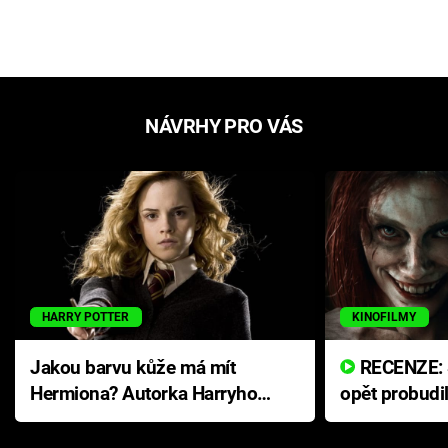
NÁVRHY PRO VÁS
HARRY POTTER
KINOFILMY
Jakou barvu kůže má mít
RECENZE: Smrtelné zlo se
Hermiona? Autorka Harryho
opět probudi
Pottera přišla s ráznou
přichází s n
odpovědí
hororovou n