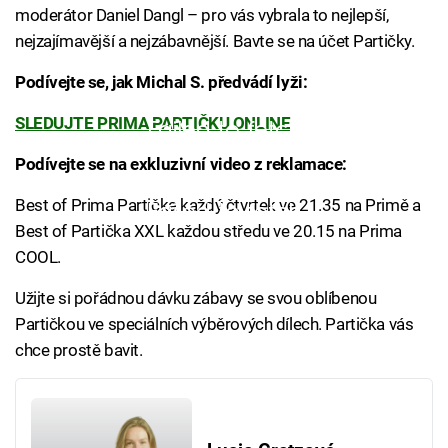
moderátor Daniel Dangl – pro vás vybrala to nejlepší,
nejzajímavější a nejzábavnější. Bavte se na účet Partičky.
Podívejte se, jak Michal S. předvádí lyži:
SLEDUJTE PRIMA PARTIČKU ONLINE
Failed to fetch
Podívejte se na exkluzivní video z reklamace:
Best of Prima Partička každý čtvrtek ve 21.35 na Primě a
Failed to fetch
Best of Partička XXL každou středu ve 20.15 na Prima
COOL.
Užijte si pořádnou dávku zábavy se svou oblíbenou
Partičkou ve speciálních výběrových dílech. Partička vás
chce prostě bavit.