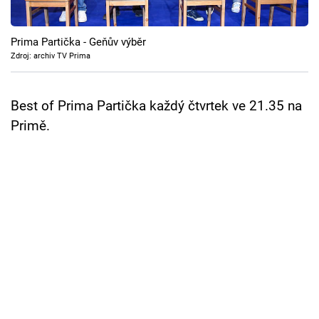
Cool Esport
Prima Partička - Geňův výběr
Pořady
Zdroj: archiv TV Prima
TV Program
Best of Prima Partička každý čtvrtek ve 21.35 na
Sledujte prima+
Primě.
Přihlášení
Sledujte nás