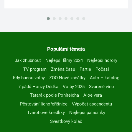
Populární témata
Jak zhubnout
Nejlepší filmy 2024
Nejlepší horory
TV program
Změna času
Partie
Počasí
Kdy budou volby
ZOO Nové začátky
Auto – katalog
7 pádů Honzy Dědka
Volby 2025
Svařené víno
Tatarák podle Pohlreicha
Aloe vera
Pěstování lichořeřišnice
Výpočet ascendentu
Tvarohové knedlíky
Nejlepší palačinky
Švestkový koláč