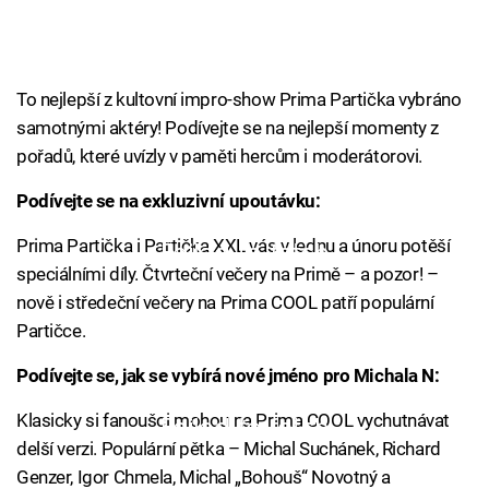
To nejlepší z kultovní impro-show Prima Partička vybráno
samotnými aktéry! Podívejte se na nejlepší momenty z
pořadů, které uvízly v paměti hercům i moderátorovi.
Podívejte se na exkluzivní upoutávku:
Prima Partička i Partička XXL vás v lednu a únoru potěší
Failed to fetch
speciálními díly. Čtvrteční večery na Primě – a pozor! –
nově i středeční večery na Prima COOL patří populární
Partičce.
Podívejte se, jak se vybírá nové jméno pro Michala N:
Klasicky si fanoušci mohou na Prima COOL vychutnávat
Failed to fetch
delší verzi. Populární pětka – Michal Suchánek, Richard
Genzer, Igor Chmela, Michal „Bohouš“ Novotný a