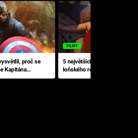
FILMY
ysvětlil, proč se
5 největších propadáků
le Kapitána
loňského roku: Disney na
jediné katastrofě prodělal 200
milionů dolarů