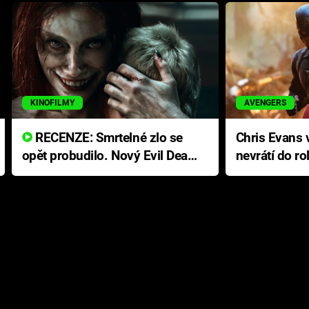
KINOFILMY
AVENGERS
RECENZE: Smrtelné zlo se
Chris Evans v
opět probudilo. Nový Evil Dead
nevrátí do ro
přichází s neodolatelnou
Ameriky
hororovou nabídkou