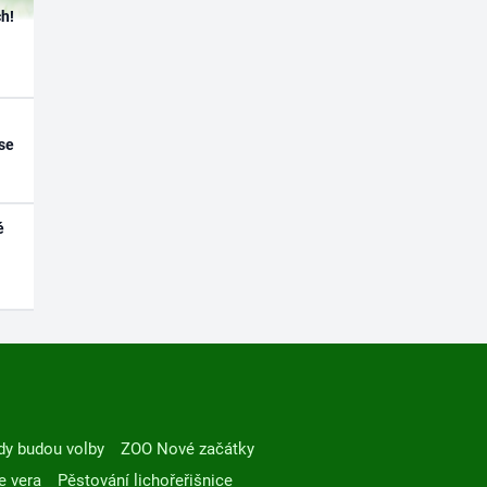
h!
se
é
dy budou volby
ZOO Nové začátky
e vera
Pěstování lichořeřišnice