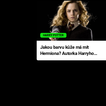
HARRY POTTER
Jakou barvu kůže má mít
Hermiona? Autorka Harryho
Pottera přišla s ráznou
odpovědí