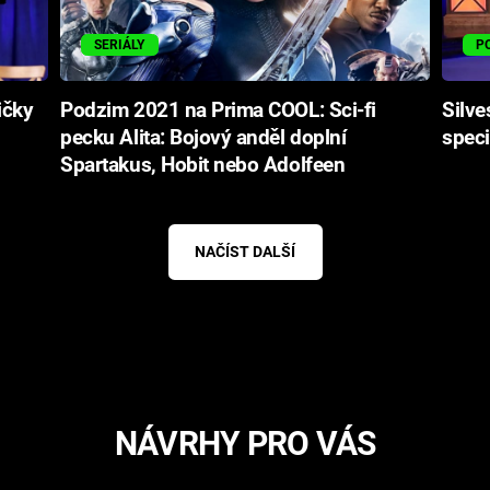
SERIÁLY
P
ičky
Podzim 2021 na Prima COOL: Sci-fi
Silve
pecku Alita: Bojový anděl doplní
speci
Spartakus, Hobit nebo Adolfeen
NAČÍST DALŠÍ
NÁVRHY PRO VÁS