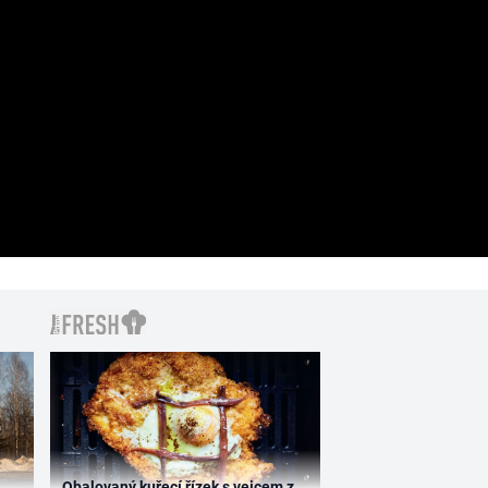
Obalovaný kuřecí řízek s vejcem z