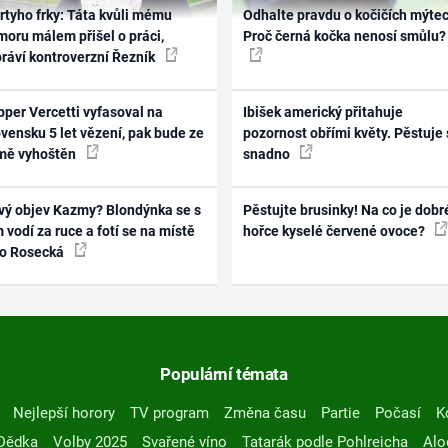
rtyho frky: Táta kvůli mému
Odhalte pravdu o kočičích mýtec
oru málem přišel o práci,
Proč černá kočka nenosí smůlu?
práví kontroverzní Řezník
per Vercetti vyfasoval na
Ibišek americký přitahuje
vensku 5 let vězení, pak bude ze
pozornost obřími květy. Pěstuje 
mě vyhoštěn
snadno
vý objev Kazmy? Blondýnka se s
Pěstujte brusinky! Na co je dobr
 vodí za ruce a fotí se na místě
hořce kyselé červené ovoce?
ko Rosecká
Populární témata
Nejlepší horory
TV program
Změna času
Partie
Počasí
K
Dědka
Volby 2025
Svařené víno
Tatarák podle Pohlreicha
Alo