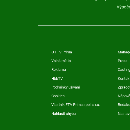
Výpoče
O FTV Prima
Manag
Volná místa
Press
Reklama
Casting
HbbTV
Kontak
Podmínky užívání
Zpraco
Cookies
Nápov
Vlastník FTV Prima spol. s r.o.
Redak
Nahlásit chybu
Nastav