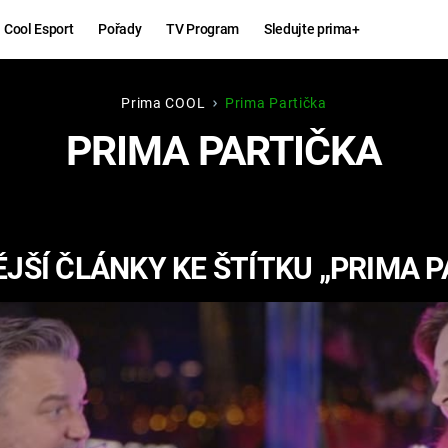
Cool Esport
Pořady
TV Program
Sledujte prima+
Prima COOL
Prima Partička
Hry
Zábava
PRIMA PARTIČKA
MAFIA
ZÁBAVN
GALERI
GTA 6
NEJLEP
JŠÍ ČLÁNKY KE ŠTÍTKU „PRIMA P
KINGDOM
KOMEDI
COME:
DELIVERANCE
CHUCK
NORRIS
ESPORT
DEADP