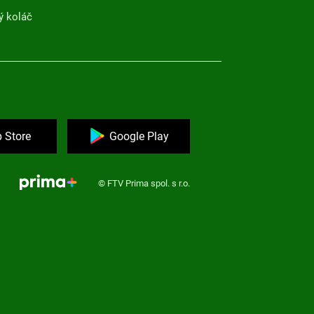
ý koláč
 Store
Google Play
© FTV Prima spol. s r.o.