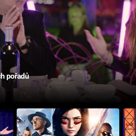
h pořadů