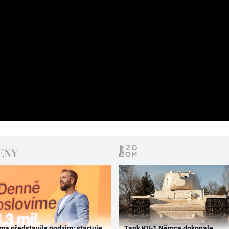
ma představila podzim: startuje
Tank KV-1 Němce dokonale