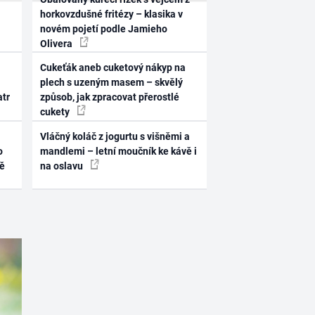
horkovzdušné fritézy – klasika v
novém pojetí podle Jamieho
Olivera
Cukeťák aneb cuketový nákyp na
plech s uzeným masem – skvělý
atr
způsob, jak zpracovat přerostlé
cukety
Vláčný koláč z jogurtu s višněmi a
o
mandlemi – letní moučník ke kávě i
ně
na oslavu