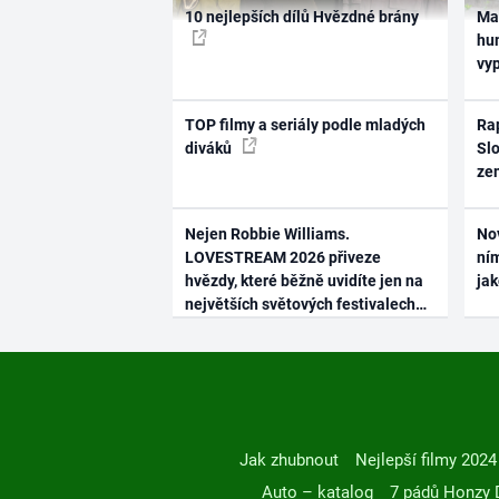
10 nejlepších dílů Hvězdné brány
Ma
hum
vy
TOP filmy a seriály podle mladých
Rap
diváků
Slo
ze
Nejen Robbie Williams.
No
LOVESTREAM 2026 přiveze
ním
hvězdy, které běžně uvidíte jen na
ja
největších světových festivalech
Jak zhubnout
Nejlepší filmy 2024
Auto – katalog
7 pádů Honzy 