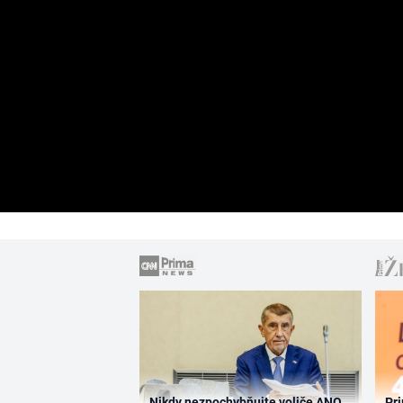
Nikdy nezpochybňujte voliče ANO,
Pri