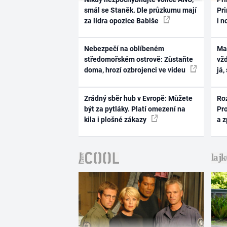
smál se Staněk. Dle průzkumu mají
Pri
za lídra opozice Babiše
i n
Nebezpečí na oblíbeném
Ma
středomořském ostrově: Zůstaňte
vž
doma, hrozí ozbrojenci ve videu
já,
Zrádný sběr hub v Evropě: Můžete
Ro
být za pytláky. Platí omezení na
Pr
kila i plošné zákazy
a 