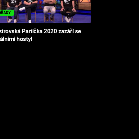
OŘADY
strovská Partička 2020 zazáří se
álními hosty!