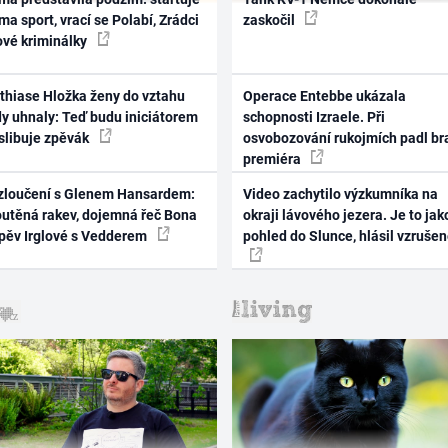
ma sport, vrací se Polabí, Zrádci
zaskočil
ové kriminálky
thiase Hložka ženy do vztahu
Operace Entebbe ukázala
dy uhnaly: Teď budu iniciátorem
schopnosti Izraele. Při
 slibuje zpěvák
osvobozování rukojmích padl br
premiéra
zloučení s Glenem Hansardem:
Video zachytilo výzkumníka na
outěná rakev, dojemná řeč Bona
okraji lávového jezera. Je to jak
zpěv Irglové s Vedderem
pohled do Slunce, hlásil vzruše