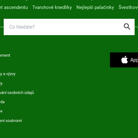
t ascendentu
Tvarohové knedlíky
Nejlepší palačinky
Švestkov
ement
App
y a výzvy
ty
vání osobních údajů
ěda
ce
ení soukromí