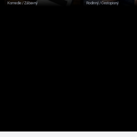
Komedie / Zábavný
Rodinný / Cestopisný