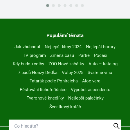
Populární témata
Jak zhubnout
Nejlepší filmy 2024
Nejlepší horory
TV program
Změna času
Partie
Počasí
Kdy budou volby
ZOO Nové začátky
Auto – katalog
7 pádů Honzy Dědka
Volby 2025
Svařené víno
Tatarák podle Pohlreicha
Aloe vera
Pěstování lichořeřišnice
Výpočet ascendentu
Tvarohové knedlíky
Nejlepší palačinky
Švestkový koláč