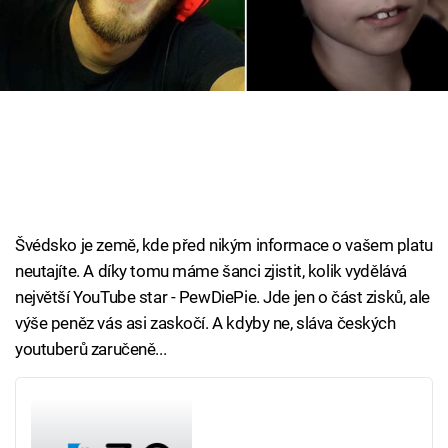
Cool Esport
Pořady
TV Program
Sledujte prima+
Přihlášení
Švédsko je země, kde před nikým informace o vašem platu
neutajíte. A díky tomu máme šanci zjistit, kolik vydělává
největší YouTube star - PewDiePie. Jde jen o část zisků, ale
Sledujte nás
výše peněz vás asi zaskočí. A kdyby ne, sláva českých
youtuberů zaručeně...