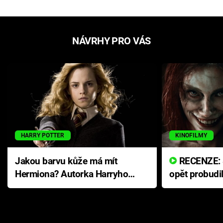
NÁVRHY PRO VÁS
HARRY POTTER
KINOFILMY
Jakou barvu kůže má mít
RECENZE: Smrtelné zlo se
Hermiona? Autorka Harryho
opět probudi
Pottera přišla s ráznou
přichází s n
odpovědí
hororovou n