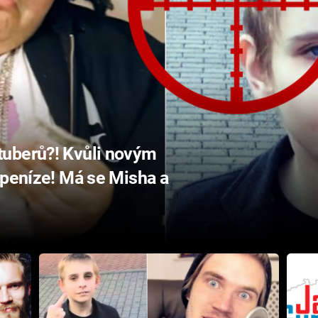
uberů?! Kvůli novým
 peníze! Má se Misha a