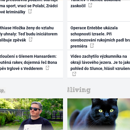
ma sport, vrací se Polabí, Zrádci
zaskočil
ové kriminálky
thiase Hložka ženy do vztahu
Operace Entebbe ukázala
dy uhnaly: Teď budu iniciátorem
schopnosti Izraele. Při
 slibuje zpěvák
osvobozování rukojmích padl br
premiéra
zloučení s Glenem Hansardem:
Video zachytilo výzkumníka na
outěná rakev, dojemná řeč Bona
okraji lávového jezera. Je to jak
zpěv Irglové s Vedderem
pohled do Slunce, hlásil vzruše