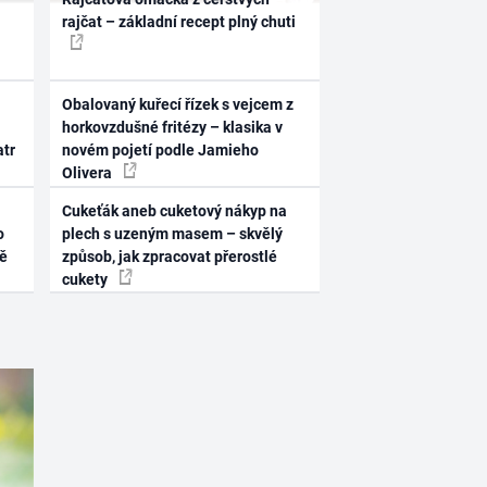
rajčat – základní recept plný chuti
Obalovaný kuřecí řízek s vejcem z
horkovzdušné fritézy – klasika v
atr
novém pojetí podle Jamieho
Olivera
Cukeťák aneb cuketový nákyp na
o
plech s uzeným masem – skvělý
ně
způsob, jak zpracovat přerostlé
cukety