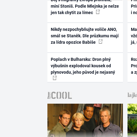
míní Stoniš. Podle Mlejnka je nelze
Pri
jen tak chytit za límec
i n
Nikdy nezpochybňujte voliče ANO,
Ma
smál se Staněk. Dle průzkumu mají
vž
za lídra opozice Babiše
já,
Poplach v Bulharsku: Dron plný
Ro
výbušnin explodoval kousek od
Pr
plynovodu, jeho původ je nejasný
a 