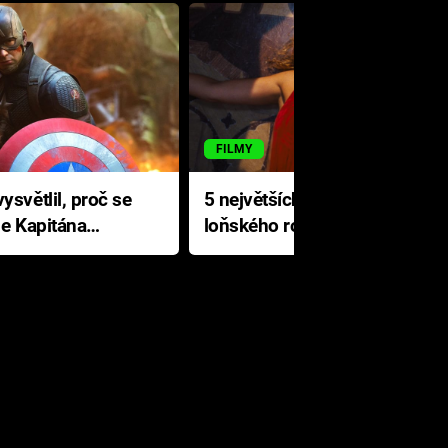
FILMY
ysvětlil, proč se
5 největších propadáků
le Kapitána
loňského roku: Disney na
jediné katastrofě prodělal 200
milionů dolarů