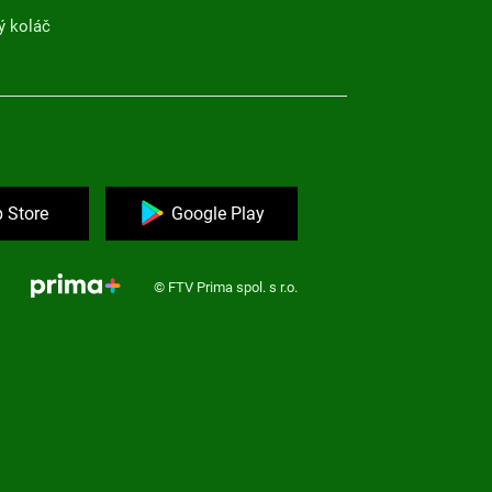
ý koláč
 Store
Google Play
© FTV Prima spol. s r.o.