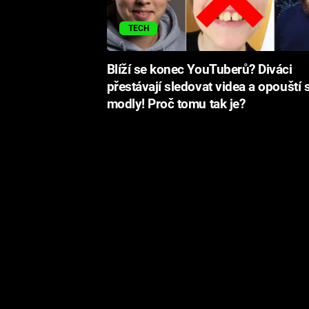
TECH
Blíží se konec YouTuberů? Diváci
přestávají sledovat videa a opouští 
modly! Proč tomu tak je?