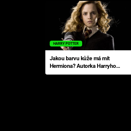
HARRY POTTER
Jakou barvu kůže má mít
Hermiona? Autorka Harryho
Pottera přišla s ráznou
odpovědí