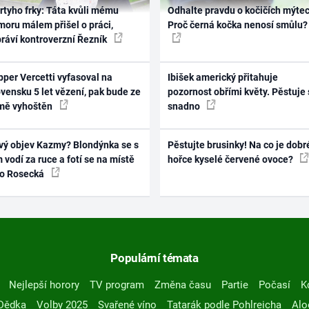
rtyho frky: Táta kvůli mému
Odhalte pravdu o kočičích mýtec
oru málem přišel o práci,
Proč černá kočka nenosí smůlu?
práví kontroverzní Řezník
per Vercetti vyfasoval na
Ibišek americký přitahuje
vensku 5 let vězení, pak bude ze
pozornost obřími květy. Pěstuje 
mě vyhoštěn
snadno
vý objev Kazmy? Blondýnka se s
Pěstujte brusinky! Na co je dobr
 vodí za ruce a fotí se na místě
hořce kyselé červené ovoce?
ko Rosecká
Populární témata
Nejlepší horory
TV program
Změna času
Partie
Počasí
K
Dědka
Volby 2025
Svařené víno
Tatarák podle Pohlreicha
Alo