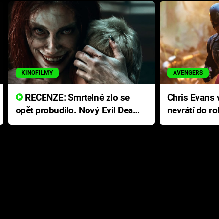
KINOFILMY
AVENGERS
RECENZE: Smrtelné zlo se
Chris Evans v
opět probudilo. Nový Evil Dead
nevrátí do ro
přichází s neodolatelnou
Ameriky
hororovou nabídkou