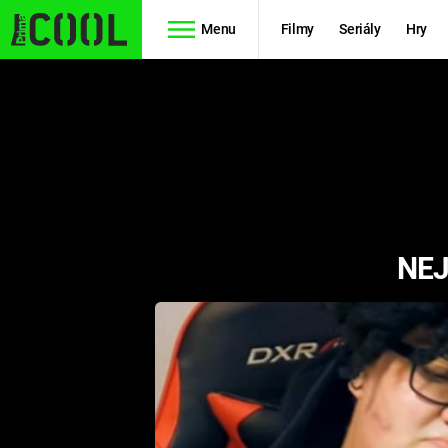
Menu
Filmy
Seriály
Hry
Seriály
Filmy
SIMPSONOVI
STAR WARS
HVĚZDNÁ
AVENGERS
BRÁNA
NEJ
RYCHLE A
TEORIE
ZBĚSILE 10
VELKÉHO
PREDÁTOR
TŘESKU
FUTURAMA