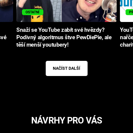
OSTATNÍ
P
Snaží se YouTube zabít své hvězdy?
YouT
své
Podivný algoritmus štve PewDiePie, ale
nařče
těší menší youtubery!
chari
NAČÍST DALŠÍ
NÁVRHY PRO VÁS