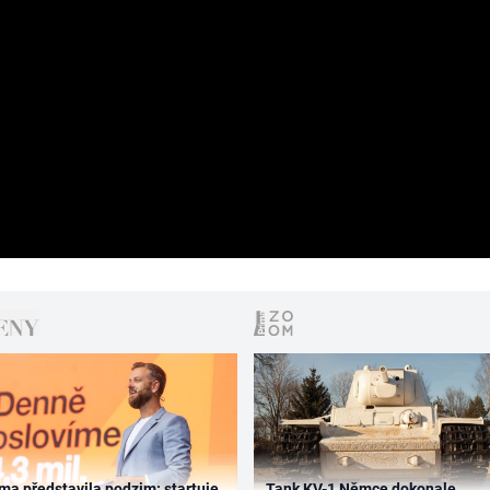
ma představila podzim: startuje
Tank KV-1 Němce dokonale