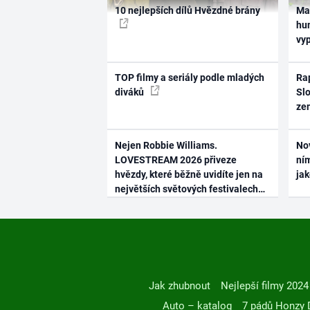
10 nejlepších dílů Hvězdné brány
Ma
hum
vy
TOP filmy a seriály podle mladých
Rap
diváků
Slo
ze
Nejen Robbie Williams.
No
LOVESTREAM 2026 přiveze
ním
hvězdy, které běžně uvidíte jen na
ja
největších světových festivalech
Jak zhubnout
Nejlepší filmy 2024
Auto – katalog
7 pádů Honzy 