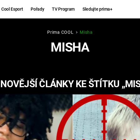
Cool Esport
Pořady
TV Program
Sledujte prima+
Prima COOL
Misha
Hry
Zábava
MISHA
MAFIA
ZÁBAVN
GALERI
GTA 6
NEJLEP
NOVĚJŠÍ ČLÁNKY KE ŠTÍTKU „MI
KINGDOM
KOMEDI
COME:
DELIVERANCE
CHUCK
NORRIS
ESPORT
DEADP