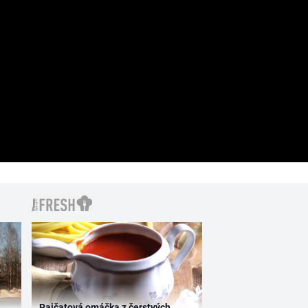
Rajčatová omáčka z čerstvých