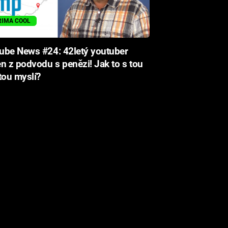
RIMA COOL
ube News #24: 42letý youtuber
n z podvodu s penězi! Jak to s tou
tou myslí?