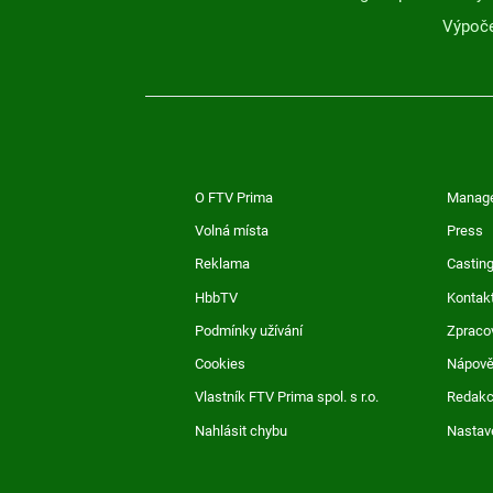
Výpoče
O FTV Prima
Manag
Volná místa
Press
Reklama
Casting
HbbTV
Kontak
Podmínky užívání
Zpraco
Cookies
Nápov
Vlastník FTV Prima spol. s r.o.
Redak
Nahlásit chybu
Nastav