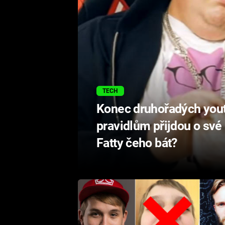
TECH
Konec druhořadých yout
pravidlům přijdou o své
Fatty čeho bát?