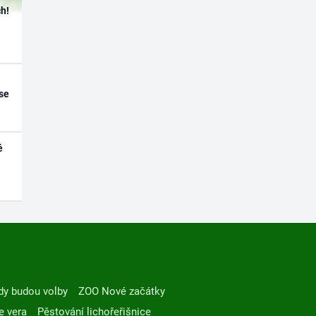
h!
se
é
dy budou volby
ZOO Nové začátky
e vera
Pěstování lichořeřišnice