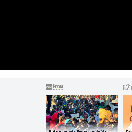
Boj s migranty Evropa prohrála,
Pri