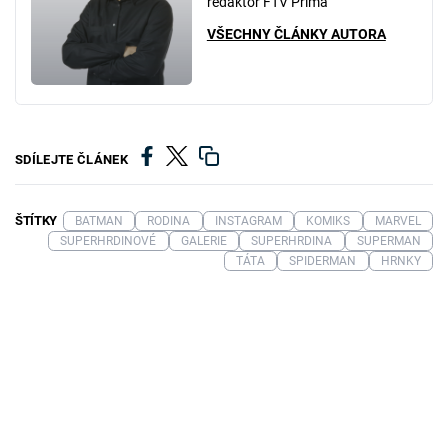
redaktor FTV Prima
VŠECHNY ČLÁNKY AUTORA
SDÍLEJTE ČLÁNEK
ŠTÍTKY
BATMAN
RODINA
INSTAGRAM
KOMIKS
MARVEL
SUPERHRDINOVÉ
GALERIE
SUPERHRDINA
SUPERMAN
TÁTA
SPIDERMAN
HRNKY