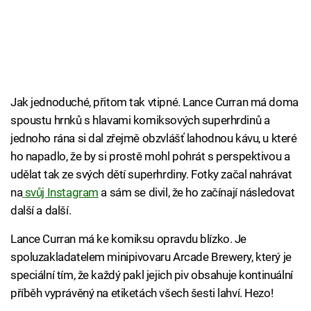
Jak jednoduché, přitom tak vtipné. Lance Curran má doma
spoustu hrnků s hlavami komiksových superhrdinů a
jednoho rána si dal zřejmě obzvlášť lahodnou kávu, u které
ho napadlo, že by si prostě mohl pohrát s perspektivou a
udělat tak ze svých dětí superhrdiny. Fotky začal nahrávat
na
svůj Instagram
a sám se divil, že ho začínají následovat
další a další.
Lance Curran má ke komiksu opravdu blízko. Je
spoluzakladatelem minipivovaru Arcade Brewery, který je
speciální tím, že každý pakl jejich piv obsahuje kontinuální
příběh vyprávěný na etiketách všech šesti lahví. Hezo!