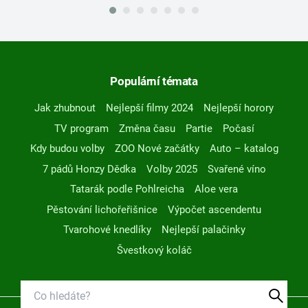
Populární témata
Jak zhubnout
Nejlepší filmy 2024
Nejlepší horory
TV program
Změna času
Partie
Počasí
Kdy budou volby
ZOO Nové začátky
Auto – katalog
7 pádů Honzy Dědka
Volby 2025
Svařené víno
Tatarák podle Pohlreicha
Aloe vera
Pěstování lichořeřišnice
Výpočet ascendentu
Tvarohové knedlíky
Nejlepší palačinky
Švestkový koláč