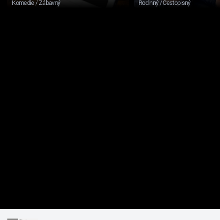
Komedie / Zábavný
Rodinný / Cestopisný