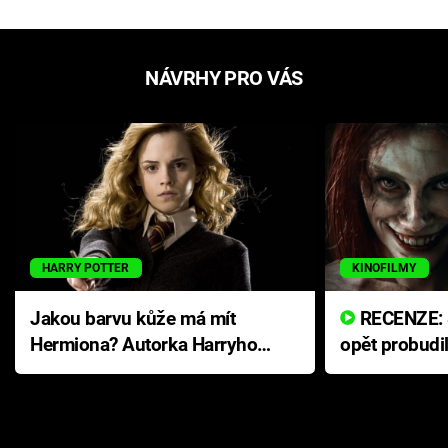
NÁVRHY PRO VÁS
HARRY POTTER
KINOFILMY
Jakou barvu kůže má mít
RECENZE: Smrtelné zlo se
Hermiona? Autorka Harryho
opět probudi
Pottera přišla s ráznou
přichází s n
odpovědí
hororovou n