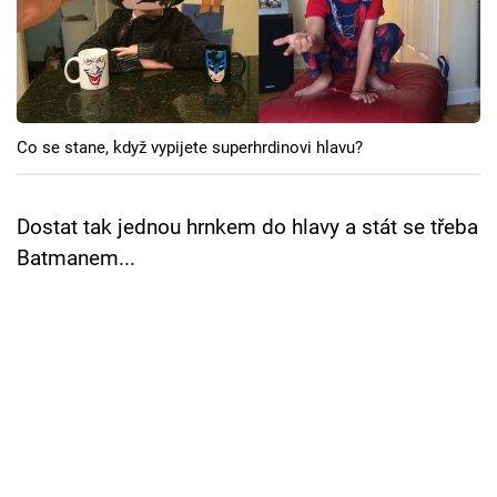
Cool Esport
Pořady
TV Program
Co se stane, když vypijete superhrdinovi hlavu?
Sledujte prima+
Dostat tak jednou hrnkem do hlavy a stát se třeba
Přihlášení
Batmanem...
Sledujte nás