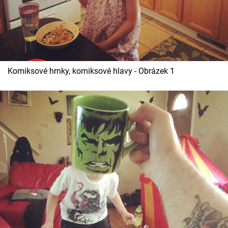
Cool Esport
Pořady
TV Program
Komiksové hrnky, komiksové hlavy - Obrázek 1
Sledujte prima+
Přihlášení
Sledujte nás