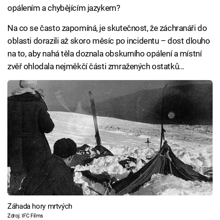
opálením a chybějícím jazykem?
Na co se často zapomíná, je skutečnost, že záchranáři do
oblasti dorazili až skoro měsíc po incidentu – dost dlouho
na to, aby nahá těla doznala obskurního opálení a místní
zvěř ohlodala nejměkčí části zmražených ostatků...
Záhada hory mrtvých
Zdroj: IFC Films