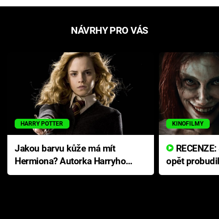
NÁVRHY PRO VÁS
HARRY POTTER
KINOFILMY
Jakou barvu kůže má mít
RECENZE: Smrtelné zlo se
Hermiona? Autorka Harryho
opět probudi
Pottera přišla s ráznou
přichází s n
odpovědí
hororovou n