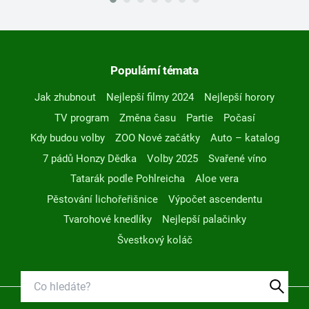
Populární témata
Jak zhubnout
Nejlepší filmy 2024
Nejlepší horory
TV program
Změna času
Partie
Počasí
Kdy budou volby
ZOO Nové začátky
Auto – katalog
7 pádů Honzy Dědka
Volby 2025
Svařené víno
Tatarák podle Pohlreicha
Aloe vera
Pěstování lichořeřišnice
Výpočet ascendentu
Tvarohové knedlíky
Nejlepší palačinky
Švestkový koláč