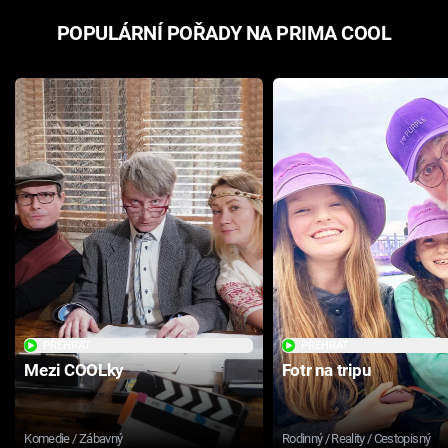
POPULÁRNÍ POŘADY NA PRIMA COOL
PŘEHRÁT
PŘEHRÁT
Mezi COOLky
Fotr na tripu
Komedie / Zábavný
Rodinný / Reality / Cestopisný