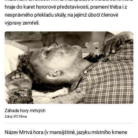
hraje do karet hororové představivosti, pramení třeba i z
nesprávného překladu skály, na jejímž úbočí členové
výpravy zemřeli.
Záhada hory mrtvých
Zdroj: IFC Films
Název Mrtvá hora (v mansijštině, jazyku místního kmene