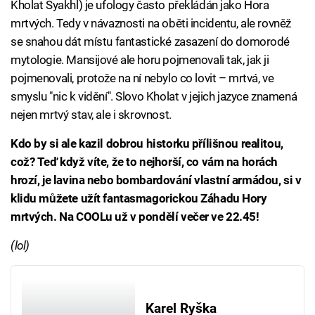
Kholat Syakhl) je ufology často překládán jako Hora
mrtvých. Tedy v návaznosti na oběti incidentu, ale rovněž
se snahou dát místu fantastické zasazení do domorodé
mytologie. Mansijové ale horu pojmenovali tak, jak ji
pojmenovali, protože na ní nebylo co lovit – mrtvá, ve
smyslu "nic k vidění". Slovo Kholat v jejich jazyce znamená
nejen mrtvý stav, ale i skrovnost.
Kdo by si ale kazil dobrou historku přílišnou realitou,
což? Teď když víte, že to nejhorší, co vám na horách
hrozí, je lavina nebo bombardování vlastní armádou, si v
klidu můžete užít fantasmagorickou Záhadu Hory
mrtvých. Na COOLu už v pondělí večer ve 22.45!
(lol)
Karel Ryška