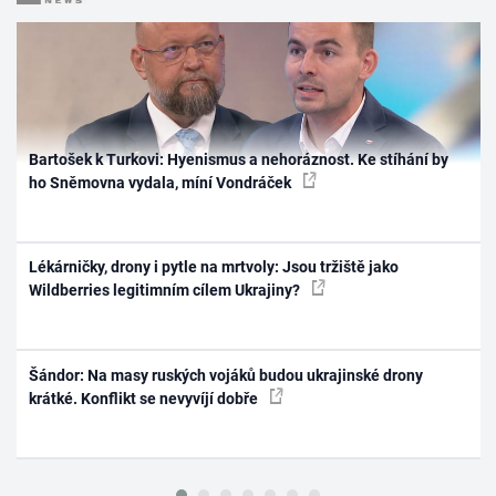
Bartošek k Turkovi: Hyenismus a nehoráznost. Ke stíhání by
ho Sněmovna vydala, míní Vondráček
Lékárničky, drony i pytle na mrtvoly: Jsou tržiště jako
Wildberries legitimním cílem Ukrajiny?
Šándor: Na masy ruských vojáků budou ukrajinské drony
krátké. Konflikt se nevyvíjí dobře