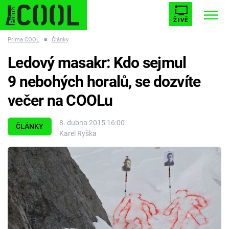
ŽIVĚ
Prima COOL
■
Články
STARHOUSE
BUFFY, PŘEMOŽITELKA UPÍRŮ
Trendy:
Ledový masakr: Kdo sejmul
ESCAPE
PLNEJ KOTEL
AVENGERS 5
9 nebohých horalů, se dozvíte
večer na COOLu
8. dubna 2015 16:00
ČLÁNKY
Karel Ryška
Témata
Filmy
Seriály
Hry