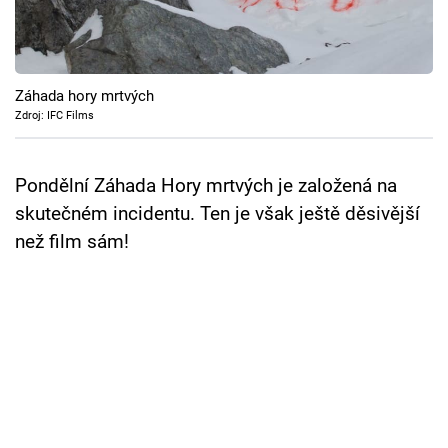
Cool Esport
Pořady
Záhada hory mrtvých
TV Program
Zdroj: IFC Films
Sledujte prima+
Pondělní Záhada Hory mrtvých je založená na
skutečném incidentu. Ten je však ještě děsivější
Přihlášení
než film sám!
Sledujte nás