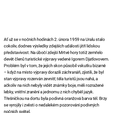
Ať už se v nočních hodinách 2. února 1959 na Uralu stalo
cokoliv, dodnes výsledky zdejších události jitří lidskou
představivost. Na úbočí zdejší Mrtvé hory totiž zemřelo
devět členů turistické výpravy vedené Igorem Djatlovovem.
Problém byl v tom, že jejich skon působil vskutku bizarně
– když na místo výpravy dorazili záchranáři, zjistili, že byl
stan výpravy rozerván zevnitř, těla turistů jsou nahá, a
ačkoliv na nich nebyly vidět známky boje, měli rozražené
lebky, vnitřní zranění a jednomu z nich chyběl jazyk.
Třešničkou na dortu byla podivná oranžová barva těl. Brzy
se vyrojily i zvěsti o nedalekém pozorování podivných
nočních světel.