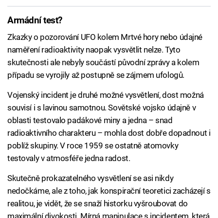
Armádní test?
Zkazky o pozorování UFO kolem Mrtvé hory nebo údajné
naměření radioaktivity naopak vysvětlit nelze. Tyto
skutečnosti ale nebyly součástí původní zprávy a kolem
případu se vyrojily až postupně se zájmem ufologů.
Vojenský incident je druhé možné vysvětlení, dost možná
souvisí i s lavinou samotnou. Sovětské vojsko údajně v
oblasti testovalo padákové miny a jedna – snad
radioaktivního charakteru – mohla dost dobře dopadnout i
poblíž skupiny. V roce 1959 se ostatně atomovky
testovaly v atmosféře jedna radost.
Skutečně prokazatelného vysvětlení se asi nikdy
nedočkáme, ale z toho, jak konspirační teoretici zacházejí s
realitou, je vidět, že se snaží historku vyšroubovat do
maximální divokosti. Mírná manipulace s incidentem, která