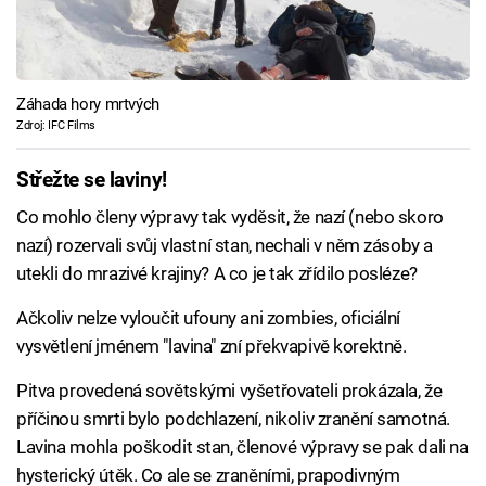
Záhada hory mrtvých
Zdroj: IFC Films
Střežte se laviny!
Co mohlo členy výpravy tak vyděsit, že nazí (nebo skoro
nazí) rozervali svůj vlastní stan, nechali v něm zásoby a
utekli do mrazivé krajiny? A co je tak zřídilo posléze?
Ačkoliv nelze vyloučit ufouny ani zombies, oficiální
vysvětlení jménem "lavina" zní překvapivě korektně.
Pitva provedená sovětskými vyšetřovateli prokázala, že
příčinou smrti bylo podchlazení, nikoliv zranění samotná.
Lavina mohla poškodit stan, členové výpravy se pak dali na
hysterický útěk. Co ale se zraněními, prapodivným