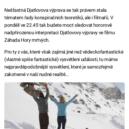
Nešťastná Djatlovova výprava se tak právem stala
tématem řady konspiračních teoretiků, ale i filmařů. V
pondělí ve 22.45 tak budete moct sledovat hororově
nadpřirozenou interpretaci Djatlovovy výpravy ve filmu
Záhada Hory mrtvých.
Pro ty z vás, které však zajímá jiné než vědeckofantastické
(vlastně spíše fantastické) vysvětlení události, tu máme
nejpravděpodobnější vysvětlení, které je samozřejmě
zakotvené v naší nudné realitě...