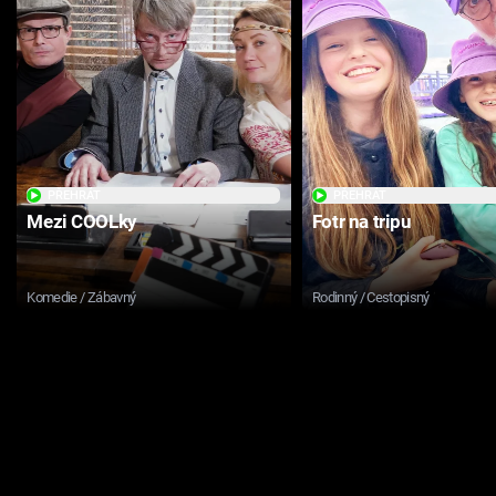
PŘEHRÁT
PŘEHRÁT
Mezi COOLky
Fotr na tripu
Komedie / Zábavný
Rodinný / Cestopisný