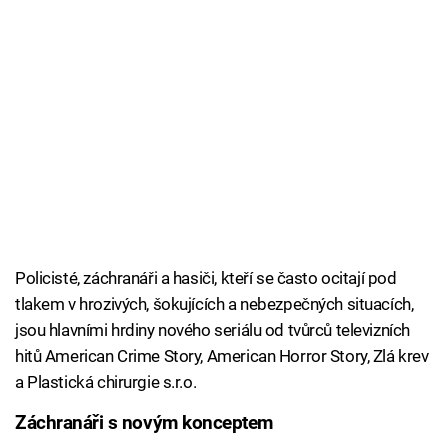
Policisté, záchranáři a hasiči, kteří se často ocitají pod
tlakem v hrozivých, šokujících a nebezpečných situacích,
jsou hlavními hrdiny nového seriálu od tvůrců televizních
hitů American Crime Story, American Horror Story, Zlá krev
a Plastická chirurgie s.r.o.
Záchranáři s novým konceptem