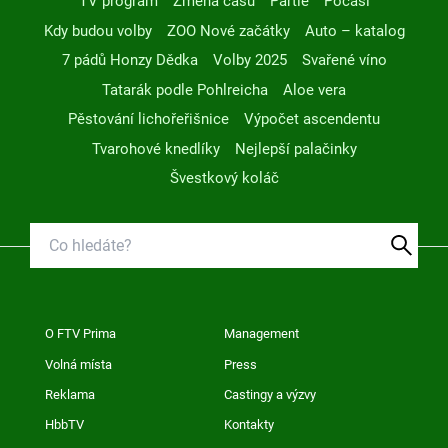
TV program
Změna času
Partie
Počasí
Kdy budou volby
ZOO Nové začátky
Auto – katalog
7 pádů Honzy Dědka
Volby 2025
Svařené víno
Tatarák podle Pohlreicha
Aloe vera
Pěstování lichořeřišnice
Výpočet ascendentu
Tvarohové knedlíky
Nejlepší palačinky
Švestkový koláč
O FTV Prima
Management
Volná místa
Press
Reklama
Castingy a výzvy
HbbTV
Kontakty