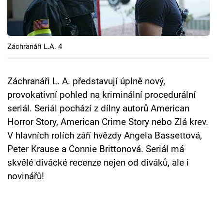
Cool Esport
Pořady
Záchranáři L.A. 4
TV Program
Sledujte prima+
Záchranáři L. A. představují úplně nový,
provokativní pohled na kriminální procedurální
seriál. Seriál pochází z dílny autorů American
Přihlášení
Horror Story, American Crime Story nebo Zlá krev.
V hlavních rolích září hvězdy Angela Bassettová,
Sledujte nás
Peter Krause a Connie Brittonová. Seriál má
skvělé divácké recenze nejen od diváků, ale i
novinářů!