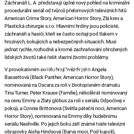
Záchranáři L. A. představují úplně nový pohled na kriminální
procedurální seriál od tvůrců přelomových televizních hitů
American Crime Story, American Horror Story, Zlá krev a
Plastická chirurgie s.r.o. Hlavními hrdiny jsou policisté,
záchranáři a hasiči, kteří se často ocitají pod tlakem v
hrozivých, šokujících a nebezpečných situacích. Musí
jednat rychle, rozhodně a kromě zachraňování ohrožených
lidských životů také řešit vlastní životní problémy.
V provokativním seriálu hrají hvězdy jako Angela
Failed to fetch
Bassettová (Black Panther, American Horror Story),
nominovaná na Oscara za roli v životopisném dramatu
Tina Turner, Peter Krause (Famílie), několikrát nominovaný
na cenu Emmy a Zlatý glóbus za roli v seriálu Odpočívej v
pokoji, a Connie Brittonová (Světla páteční noci, American
Horror Story), nominovaná na Emmy díky hudebnímu
seriálu Nashville. Po jejich boku září známé tváře televizní
obrazovky Aisha Hindsová (Barva moci, Pod kupolí),