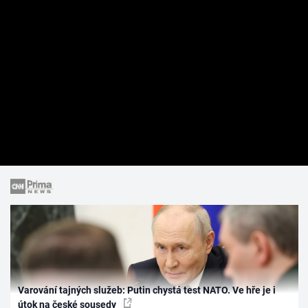
Varování tajných služeb: Putin chystá test NATO. Ve hře je i
útok na české sousedy