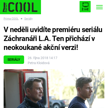
ŽIVĚ
Prima COOL
■
Seriály
STARHOUSE
BUFFY, PŘEMOŽITELKA UPÍRŮ
Trendy:
V neděli uvidíte premiéru seriálu
ESCAPE
PLNEJ KOTEL
AVENGERS 5
Záchranáři L.A. Ten přichází v
neokoukané akční verzi!
26. října 2018 14:17
SERIÁLY
Petra Kloidová
Témata
Filmy
Seriály
Hry