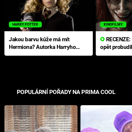
HARRY POTTER
KINOFILMY
Jakou barvu kůže má mít
RECENZE: Smrtelné zlo se
Hermiona? Autorka Harryho
opět probudi
Pottera přišla s ráznou
přichází s n
odpovědí
hororovou n
POPULÁRNÍ POŘADY NA PRIMA COOL