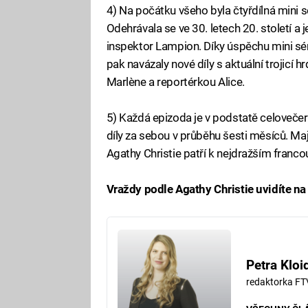
4) Na počátku všeho byla čtyřdílná mini 
Odehrávala se ve 30. letech 20. století a j
inspektor Lampion. Díky úspěchu mini sér
pak navázaly nové díly s aktuální trojic
Marlène a reportérkou Alice.
5) Každá epizoda je v podstatě celovečer
díly za sebou v průběhu šesti měsíců. M
Agathy Christie patří k nejdražším fran
Vraždy podle Agathy Christie uvidíte n
Petra Kloi
redaktorka FT