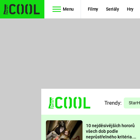
Menu
Filmy
Seriály
Hry
Seriály
Filmy
SIMPSONOVI
STAR WARS
HVĚZDNÁ
AVENGERS
BRÁNA
RYCHLE A
TEORIE
ZBĚSILE 10
Trendy:
VELKÉHO
Star
PREDÁTOR
TŘESKU
10 nejděsivějších hororů
FUTURAMA
všech dob podle
neprůstřelného kritéria.