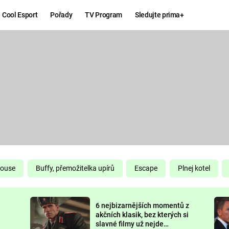
Cool Esport
Pořady
TV Program
Sledujte prima+
Hry
Zábava
MAFIA
ZÁBAVN
GALERI
GTA 6
NEJLEP
KINGDOM
KOMEDI
COME:
DELIVERANCE
CHUCK
House
Buffy, přemožitelka upírů
Escape
Plnej kotel
NORRIS
ESPORT
6 nejbizarnějších momentů z
DEADP
akčních klasik, bez kterých si
slavné filmy už nejde