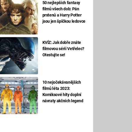
50 nejlepších fantasy
filmů všech dob: Pán
prstenů a Harry Potter
jsou jen špičkou ledovce
KVÍZ: Jak dobře znáte
filmovou sérii Vetřelec?
Otestujte se!
10 nejočekávanějších
filmů léta 2023:
Komiksové hity doplní
návraty akčních legend