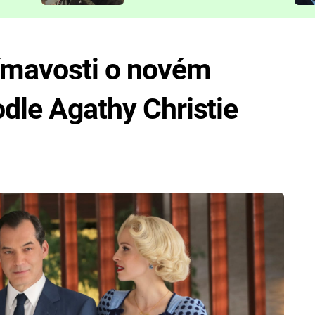
představit
jímavosti o novém
odle Agathy Christie