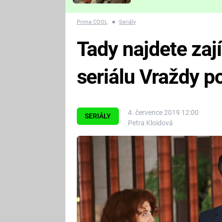
Které děsivé pecky vám
nejvíc zvednou tep?
Prima COOL
■
Seriály
Tady najdete za
seriálu Vraždy p
4. července 2019 12:00
SERIÁLY
Petra Kloidová