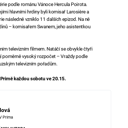
série podle románu Vánoce Hercula Poirota.
ejími hlavními hrdiny byli komisař Larosière a
ie následně vzniklo 11 dalších epizod. Na ně
í hrdinů – komisařem Swanem, jeho asistentkou
ním televizním filmem. Natáčí se obvykle čtyři
ají poměrně vysoký rozpočet – Vraždy podle
couzským televizním pořadům.
a Primě každou sobotu ve 20.15.
dová
V Prima