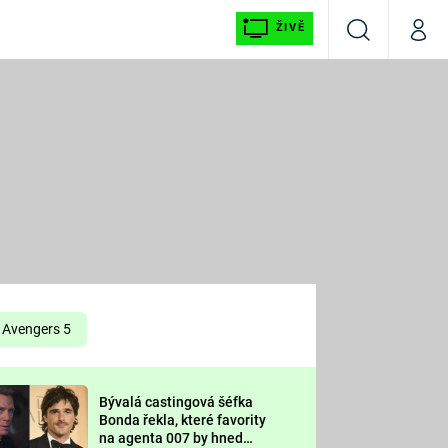
ŽIVĚ
Vyhledávání
Můj p
Prima+
É
CNN Prima NEWS
E
Prima FRESH
ŠÍ
Prima LIVING
E
Prima Ženy
Avengers 5
Prima LAJK
Bývalá castingová šéfka
OOL
Bonda řekla, které favority
Sledujte nás
na agenta 007 by hned