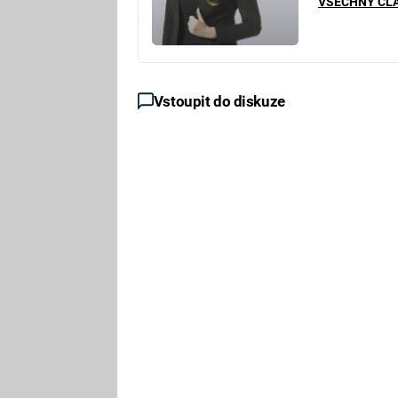
VŠECHNY ČL
Vstoupit do diskuze