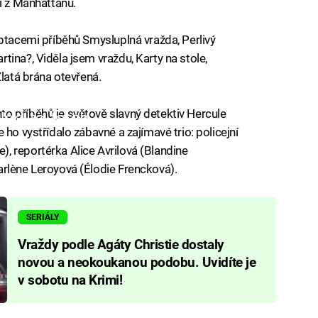
i z Manhattanu.
aptacemi příběhů Smysluplná vražda, Perlivý
ina?, Viděla jsem vraždu, Karty na stole,
Zlatá brána otevřená.
o příběhů je světově slavný detektiv Hercule
iled to fetch
 ho vystřídalo zábavné a zajímavé trio: policejní
, reportérka Alice Avrilová (Blandine
rlène Leroyová (Élodie Frencková).
SERIÁLY
Vraždy podle Agáty Christie dostaly
novou a neokoukanou podobu. Uvidíte je
v sobotu na Krimi!