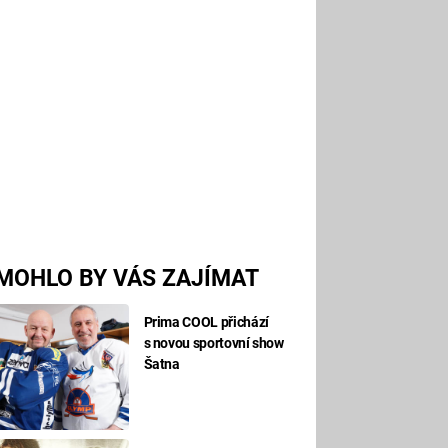
MOHLO BY VÁS ZAJÍMAT
Prima COOL přichází
s novou sportovní show
Šatna