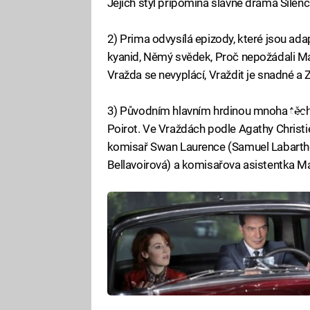
Jejich styl připomíná slavné drama Šílenc
2) Prima odvysílá epizody, které jsou ad
kyanid, Němý svědek, Proč nepožádali Mart
Vražda se nevyplácí, Vraždit je snadné a 
3) Původním hlavním hrdinou mnoha těcht
Fa
Poirot. Ve Vraždách podle Agathy Christie
komisař Swan Laurence (Samuel Labarthe)
Bellavoirová) a komisařova asistentka Ma