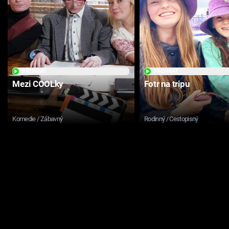
PŘEHRÁT
PŘEHRÁT
Mezi COOLky
Fotr na tripu
Komedie / Zábavný
Rodinný / Cestopisný