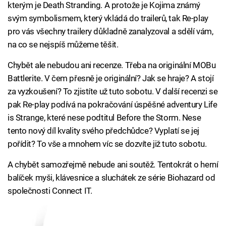
kterým je Death Stranding. A protože je Kojima známý
svým symbolismem, který vkládá do trailerů, tak Re-play
pro vás všechny trailery důkladně zanalyzoval a sdělí vám,
na co se nejspíš můžeme těšit.
Chybět ale nebudou ani recenze. Třeba na originální MOBu
Battlerite. V čem přesně je originální? Jak se hraje? A stojí
za vyzkoušení? To zjistíte už tuto sobotu. V další recenzi se
pak Re-play podívá na pokračování úspěšné adventury Life
is Strange, které nese podtitul Before the Storm. Nese
tento nový díl kvality svého předchůdce? Vyplatí se jej
pořídit? To vše a mnohem víc se dozvíte již tuto sobotu.
A chybět samozřejmě nebude ani soutěž. Tentokrát o herní
balíček myši, klávesnice a sluchátek ze série Biohazard od
společnosti Connect IT.