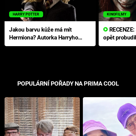
HARRY POTTER
KINOFILMY
Jakou barvu kůže má mít
RECENZE: Smrtelné zlo se
Hermiona? Autorka Harryho
opět probudi
Pottera přišla s ráznou
přichází s n
odpovědí
hororovou n
POPULÁRNÍ POŘADY NA PRIMA COOL