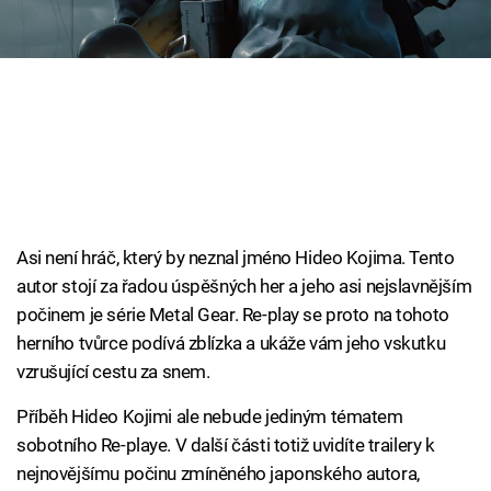
Cool Esport
Pořady
TV Program
Sledujte prima+
Přihlášení
Asi není hráč, který by neznal jméno Hideo Kojima. Tento
autor stojí za řadou úspěšných her a jeho asi nejslavnějším
počinem je série Metal Gear. Re-play se proto na tohoto
Sledujte nás
herního tvůrce podívá zblízka a ukáže vám jeho vskutku
vzrušující cestu za snem.
Příběh Hideo Kojimi ale nebude jediným tématem
sobotního Re-playe. V další části totiž uvidíte trailery k
nejnovějšímu počinu zmíněného japonského autora,