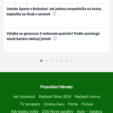
Ostuda Sparty v Boleslavi: Ani jednou nevystřelila na bránu,
doplatila na třesk v sestavě
Vyhýbá se generace Z vedoucím pozicím? Podle sociologů
mladí kariéru obětují jistotě
Populární témata
Jak zhubnout
Nejlepší filmy 2024
Nejlepší horory
TV program
Změna času
Partie
Počasí
Kdy budou volby
ZOO Nové začátky
Auto – katalog