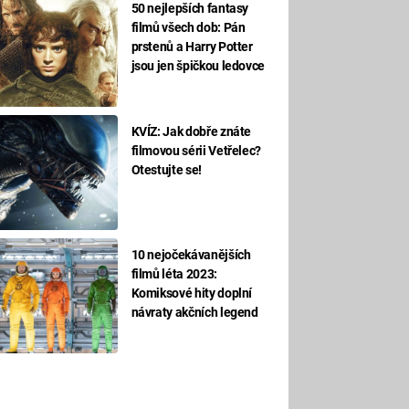
50 nejlepších fantasy
filmů všech dob: Pán
prstenů a Harry Potter
jsou jen špičkou ledovce
KVÍZ: Jak dobře znáte
filmovou sérii Vetřelec?
Otestujte se!
10 nejočekávanějších
filmů léta 2023:
Komiksové hity doplní
návraty akčních legend