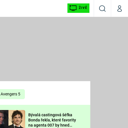
ŽIVĚ
Vyhledávání
Můj p
Prima+
É
CNN Prima NEWS
E
Prima FRESH
ŠÍ
Prima LIVING
E
Prima Ženy
Avengers 5
Prima LAJK
Bývalá castingová šéfka
OOL
Bonda řekla, které favority
Sledujte nás
na agenta 007 by hned