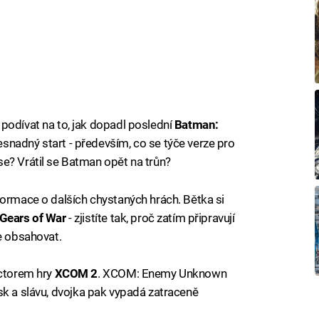
podívat na to, jak dopadl poslední
Batman:
esnadný start - především, co se týče verze pro
e? Vrátil se Batman opět na trůn?
formace o dalších chystaných hrách. Bětka si
Gears of War
- zjistíte tak, proč zatím připravují
de obsahovat.
ectorem hry
XCOM 2
. XCOM: Enemy Unknown
 lesk a slávu, dvojka pak vypadá zatraceně