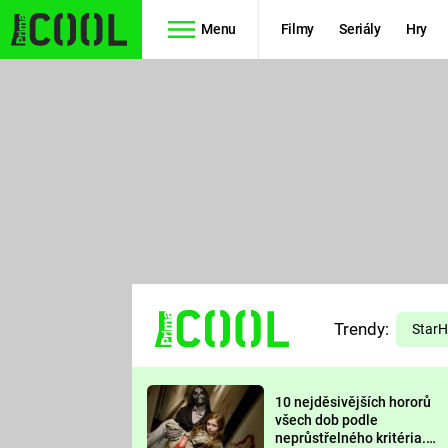
Menu
Filmy
Seriály
Hry
Seriály
Filmy
SIMPSONOVI
STAR WARS
HVĚZDNÁ
AVENGERS
BRÁNA
RYCHLE A
TEORIE
ZBĚSILE 10
Trendy:
VELKÉHO
Star
PREDÁTOR
TŘESKU
10 nejděsivějších hororů
FUTURAMA
všech dob podle
neprůstřelného kritéria.