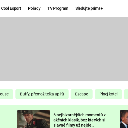
Cool Esport
Pořady
TV Program
Sledujte prima+
Hry
Zábava
MAFIA
ZÁBAVN
GALERI
GTA 6
NEJLEP
KINGDOM
KOMEDI
COME:
DELIVERANCE
CHUCK
House
Buffy, přemožitelka upírů
Escape
Plnej kotel
NORRIS
ESPORT
6 nejbizarnějších momentů z
DEADP
akčních klasik, bez kterých si
slavné filmy už nejde