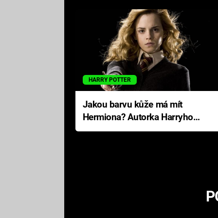
HARRY POTTER
Jakou barvu kůže má mít
Hermiona? Autorka Harryho
Pottera přišla s ráznou
odpovědí
P