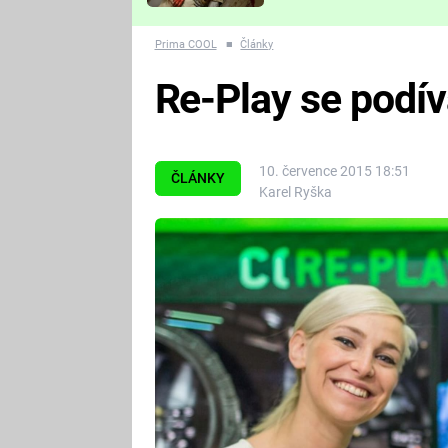
Které děsivé pecky vám
nejvíc zvednou tep?
Prima COOL
■
Články
Re-Play se podí
10. července 2015 18:51
ČLÁNKY
Karel Ryška