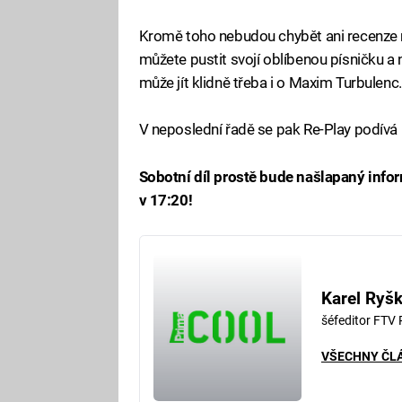
Kromě toho nebudou chybět ani recenze na 
můžete pustit svojí oblíbenou písničku a 
může jít klidně třeba i o Maxim Turbulenc.
V neposlední řadě se pak Re-Play podívá 
Sobotní díl prostě bude našlapaný info
v 17:20!
Karel Ryš
šéfeditor FTV
VŠECHNY ČL