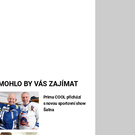
MOHLO BY VÁS ZAJÍMAT
Prima COOL přichází
s novou sportovní show
Šatna