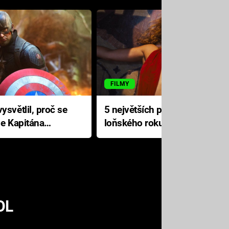
FILMY
ysvětlil, proč se
5 největších propadáků
le Kapitána
loňského roku: Disney na
jediné katastrofě prodělal 200
milionů dolarů
OL