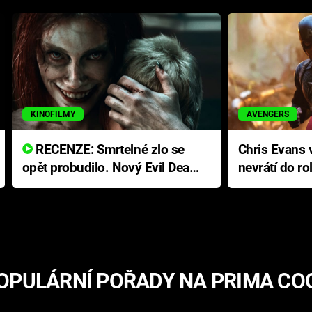
KINOFILMY
AVENGERS
RECENZE: Smrtelné zlo se
Chris Evans v
opět probudilo. Nový Evil Dead
nevrátí do ro
přichází s neodolatelnou
Ameriky
hororovou nabídkou
OPULÁRNÍ POŘADY NA PRIMA CO