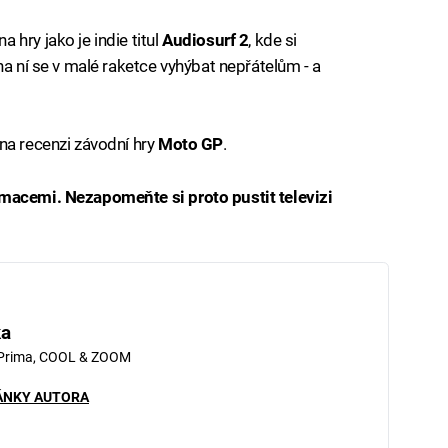
hry jako je indie titul
Audiosurf 2
, kde si
na ní se v malé raketce vyhýbat nepřátelům - a
na recenzi závodní hry
Moto GP
.
rmacemi. Nezapomeňte si proto pustit televizi
ka
 Prima, COOL & ZOOM
ÁNKY AUTORA