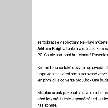
Tentokrát se v sobotním Re-Playi můžete 
Arkham Knight
. Tahle hra měla celkem n
PC. Co ale samotná hratelnost? Povedla s
Kromě toho se také dozvíte nejnovější in
popovídala s tvůrci remasterované verze
jen první díl a co verze pro Xbox One bu
Mikoláš si pak pokecal s hlavním art dir
před lety vrátil téhle legendární sérii její
našlápnutě.