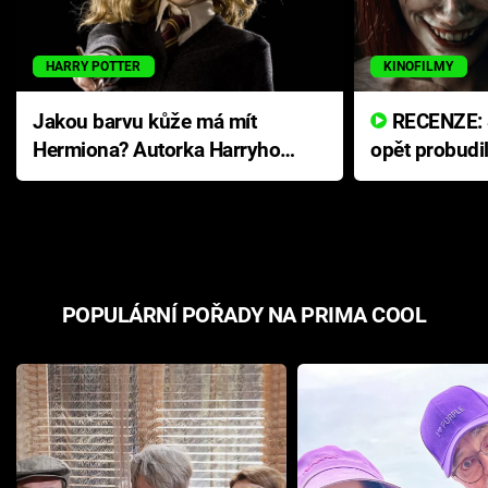
HARRY POTTER
KINOFILMY
Jakou barvu kůže má mít
RECENZE: Smrtelné zlo se
Hermiona? Autorka Harryho
opět probudi
Pottera přišla s ráznou
přichází s n
odpovědí
hororovou n
POPULÁRNÍ POŘADY NA PRIMA COOL