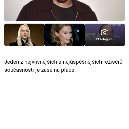
Cool Esport
Pořady
TV Program
21 fotografií
Sledujte prima+
Jeden z nejvlivnějších a nejúspěšnějších režisérů
Přihlášení
současnosti je zase na place.
Sledujte nás