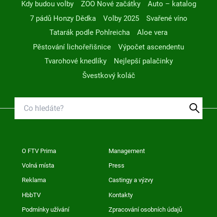
Kdy budou volby
ZOO Nové začátky
Auto – katalog
7 pádů Honzy Dědka
Volby 2025
Svařené víno
Tatarák podle Pohlreicha
Aloe vera
Pěstování lichořeřišnice
Výpočet ascendentu
Tvarohové knedlíky
Nejlepší palačinky
Švestkový koláč
O FTV Prima
Management
Volná místa
Press
Reklama
Castingy a výzvy
HbbTV
Kontakty
Podmínky užívání
Zpracování osobních údajů