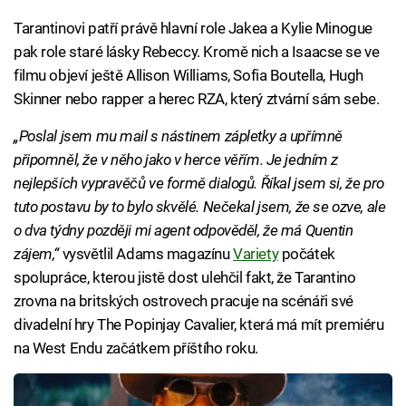
Tarantinovi patří právě hlavní role Jakea a Kylie Minogue
pak role staré lásky Rebeccy. Kromě nich a Isaacse se ve
filmu objeví ještě Allison Williams, Sofia Boutella, Hugh
Skinner nebo rapper a herec RZA, který ztvární sám sebe.
„Poslal jsem mu mail s nástinem zápletky a upřímně
připomněl, že v něho jako v herce věřím. Je jedním z
nejlepších vypravěčů ve formě dialogů. Říkal jsem si, že pro
tuto postavu by to bylo skvělé. Nečekal jsem, že se ozve, ale
o dva týdny později mi agent odpověděl, že má Quentin
zájem,“
vysvětlil Adams magazínu
Variety
počátek
spolupráce, kterou jistě dost ulehčil fakt, že Tarantino
zrovna na britských ostrovech pracuje na scénáři své
divadelní hry The Popinjay Cavalier, která má mít premiéru
na West Endu začátkem příštího roku.