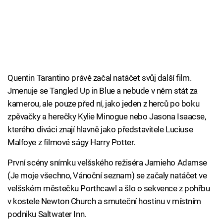
Quentin Tarantino právě začal natáčet svůj další film.
Jmenuje se Tangled Up in Blue a nebude v něm stát za
kamerou, ale pouze před ní, jako jeden z herců po boku
zpěvačky a herečky Kylie Minogue nebo Jasona Isaacse,
kterého diváci znají hlavně jako představitele Luciuse
Malfoye z filmové ságy Harry Potter.
První scény snímku velšského režiséra Jamieho Adamse
(Je moje všechno, Vánoční seznam) se začaly natáčet ve
velšském městečku Porthcawl a šlo o sekvence z pohřbu
v kostele Newton Church a smuteční hostinu v místním
podniku Saltwater Inn.