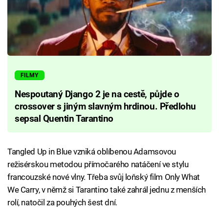
FILMY
Nespoutaný Django 2 je na cestě, půjde o
crossover s jiným slavným hrdinou. Předlohu
sepsal Quentin Tarantino
Tangled Up in Blue vzniká oblíbenou Adamsovou
režisérskou metodou přímočarého natáčení ve stylu
francouzské nové vlny. Třeba svůj loňský film Only What
We Carry, v němž si Tarantino také zahrál jednu z menších
rolí, natočil za pouhých šest dní.