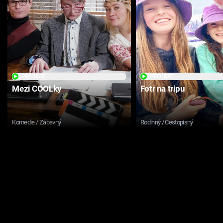
PŘEHRÁT
PŘEHRÁT
Mezi COOLky
Fotr na tripu
Komedie / Zábavný
Rodinný / Cestopisný