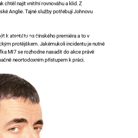
chtěl najít vnitřní rovnováhu a klid. Z
ké Anglie. Tajné služby potřebují Johnovu
ít k atentátu na čínského premiéra a to v
iled to fetch
ckým protějškem. Jakémukoli incidentu je nutné
Šéfka MI7 se rozhodne nasadit do akce právě
načně neortodoxním přístupem k práci.