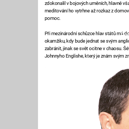
zdokonalil v bojových uměních, hlavně však 
meditování ho vytrhne až rozkaz z domovs
pomoc.
Při mezinárodní schůzce hlav států má doj
Fa
okamžiku, kdy bude jednat se svým angli
zabránit, jinak se svět ocitne v chaosu. 
Johnnyho Englishe, který je znám svým z