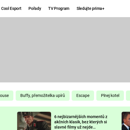
Cool Esport
Pořady
TV Program
Sledujte prima+
Hry
Zábava
MAFIA
ZÁBAVN
GALERI
GTA 6
NEJLEP
KINGDOM
KOMEDI
COME:
DELIVERANCE
CHUCK
House
Buffy, přemožitelka upírů
Escape
Plnej kotel
NORRIS
ESPORT
6 nejbizarnějších momentů z
DEADP
akčních klasik, bez kterých si
slavné filmy už nejde