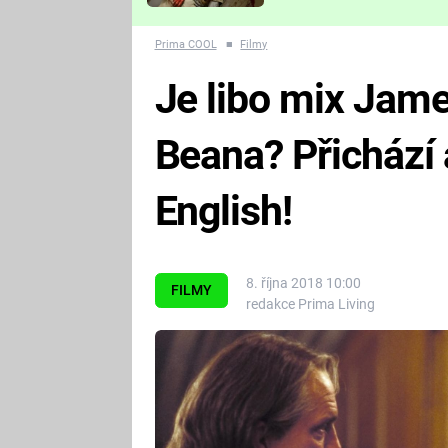
Které děsivé pecky vám
nejvíc zvednou tep?
Prima COOL
■
Filmy
Je libo mix Jam
Beana? Přichází
English!
8. října 2018 10:00
FILMY
redakce Prima Living