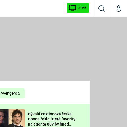
ŽIVĚ
Vyhledávání
Můj p
Prima+
É
CNN Prima NEWS
E
Prima FRESH
ŠÍ
Prima LIVING
E
Prima Ženy
Avengers 5
Prima LAJK
Bývalá castingová šéfka
OOL
Bonda řekla, které favority
Sledujte nás
na agenta 007 by hned