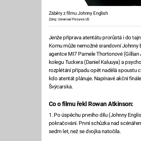
Záběry z filmu Johnny English
Zdroj: Universal Pictures US
Jenže příprava atentátu prorůstá i do taj
Komu může nemožně srandovní Johnny Eng
agentce MI7 Pamele Thortonové (Gillian
kolegu Tuckera (Daniel Kaluuya) a psych
rozplétání případu opět nadělá spoustu chy
kdo atentát plánuje. Napínavé akční finál
Švýcarska.
Co o filmu řekl Rowan Atkinson:
1. Po úspěchu prvního dílu (Johnny Engl
pokračování. První schůzka nad scénářem
sedm let, než se dvojka natočila.