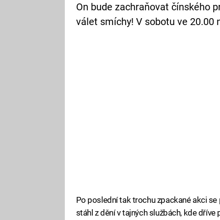
On bude zachraňovat čínského p
válet smíchy! V sobotu ve 20.00
Po poslední tak trochu zpackané akci se 
stáhl z dění v tajných službách, kde dříve