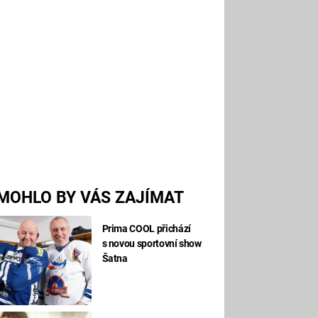
MOHLO BY VÁS ZAJÍMAT
Prima COOL přichází
s novou sportovní show
Šatna