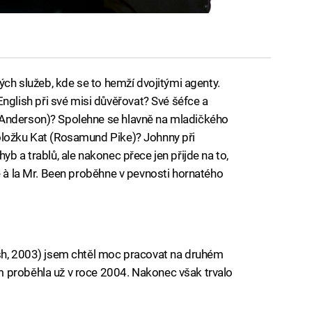
ných služeb, kde se to hemží dvojitými agenty.
lish při své misi důvěřovat? Své šéfce a
 Anderson)? Spolehne se hlavně na mladičkého
oložku Kat (Rosamund Pike)? Johnny při
b a trablů, ale nakonec přece jen přijde na to,
e à la Mr. Been proběhne v pevnosti hornatého
ish, 2003) jsem chtěl moc pracovat na druhém
 proběhla už v roce 2004. Nakonec však trvalo