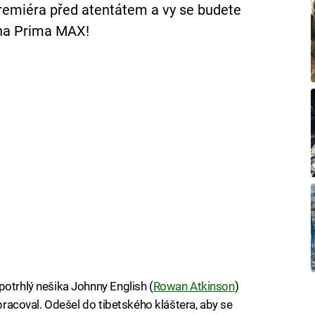
remiéra před atentátem a vy se budete
 na Prima MAX!
potrhlý nešika Johnny English (
Rowan Atkinson
)
 pracoval. Odešel do tibetského kláštera, aby se