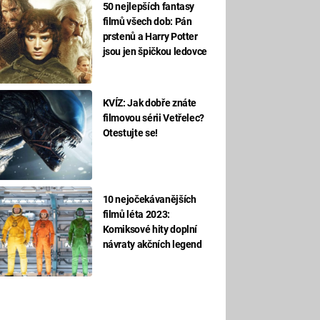
50 nejlepších fantasy
filmů všech dob: Pán
prstenů a Harry Potter
jsou jen špičkou ledovce
KVÍZ: Jak dobře znáte
filmovou sérii Vetřelec?
Otestujte se!
10 nejočekávanějších
filmů léta 2023:
Komiksové hity doplní
návraty akčních legend