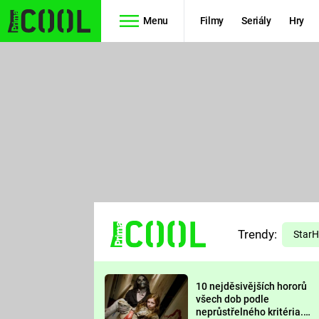
Menu
Filmy
Seriály
Hry
Seriály
Filmy
SIMPSONOVI
STAR WARS
HVĚZDNÁ
AVENGERS
BRÁNA
RYCHLE A
TEORIE
ZBĚSILE 10
Trendy:
VELKÉHO
Star
PREDÁTOR
TŘESKU
10 nejděsivějších hororů
FUTURAMA
všech dob podle
neprůstřelného kritéria.