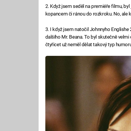
2. Když jsem seděl na premiéře filmu, byl
kopancem či ránou do rozkroku. No, ale kd
3. I když jsem natočil Johnnyho Englishe 
dalšího Mr. Beana. To byl skutečně velmi
čtyřicet už neměl dělat takový typ humoru