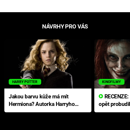
NÁVRHY PRO VÁS
HARRY POTTER
KINOFILMY
Jakou barvu kůže má mít
RECENZE: Smrtelné zlo se
Hermiona? Autorka Harryho
opět probudi
Pottera přišla s ráznou
přichází s n
odpovědí
hororovou n