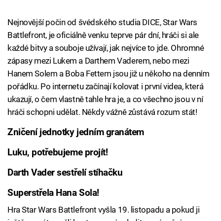
Nejnovější počin od švédského studia DICE, Star Wars
Battlefront, je oficiálně venku teprve pár dní, hráči si ale
každé bitvy a souboje užívají, jak nejvíce to jde. Ohromné
zápasy mezi Lukem a Darthem Vaderem, nebo mezi
Hanem Solem a Boba Fettem jsou již u někoho na denním
pořádku. Po internetu začínají kolovat i první videa, která
ukazují, o čem vlastně tahle hra je, a co všechno jsou v ní
hráči schopni udělat. Někdy vážně zůstává rozum stát!
Zničení jednotky jedním granátem
Luku, potřebujeme projít!
Darth Vader sestřelí stíhačku
Superstřela Hana Sola!
Hra Star Wars Battlefront vyšla 19. listopadu a pokud ji