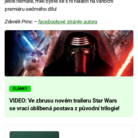
ještě nemáte, měli byste se s ní naladit na vánoční
premiéru sedmého dílu!
Zdeněk Princ
–
facebookové stránky autora
ČLÁNKY
VIDEO: Ve zbrusu novém traileru Star Wars
se vrací oblíbená postava z původní trilogie!