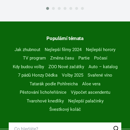
Populární témata
Jak zhubnout
Nejlepší filmy 2024
Nejlepší horory
TV program
Změna času
Partie
Počasí
Kdy budou volby
ZOO Nové začátky
Auto – katalog
7 pádů Honzy Dědka
Volby 2025
Svařené víno
Tatarák podle Pohlreicha
Aloe vera
Pěstování lichořeřišnice
Výpočet ascendentu
Tvarohové knedlíky
Nejlepší palačinky
Švestkový koláč