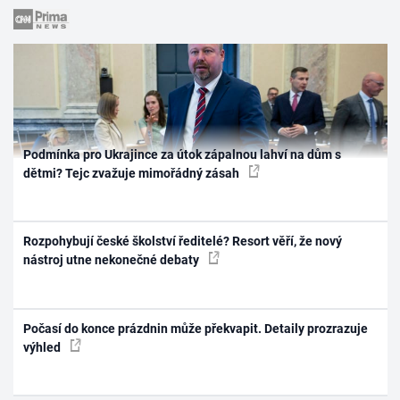
Podmínka pro Ukrajince za útok zápalnou lahví na dům s
dětmi? Tejc zvažuje mimořádný zásah
Rozpohybují české školství ředitelé? Resort věří, že nový
nástroj utne nekonečné debaty
Počasí do konce prázdnin může překvapit. Detaily prozrazuje
výhled