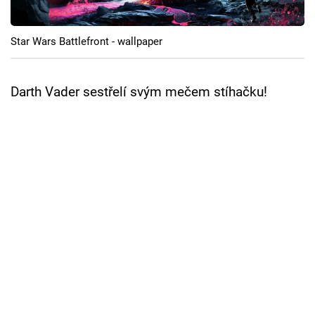
Cool Esport
Star Wars Battlefront - wallpaper
Pořady
TV Program
Darth Vader sestřelí svým mečem stíhačku!
Sledujte prima+
Přihlášení
Sledujte nás