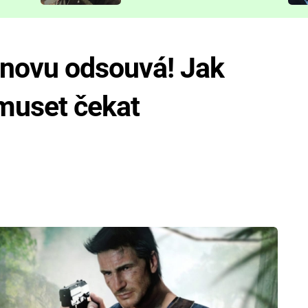
představit
znovu odsouvá! Jak
muset čekat