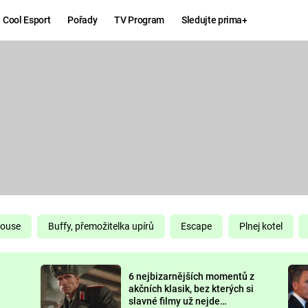
Cool Esport
Pořady
TV Program
Sledujte prima+
Hry
Zábava
MAFIA
ZÁBAVN
GALERI
GTA 6
NEJLEP
KINGDOM
KOMEDI
COME:
DELIVERANCE
CHUCK
House
Buffy, přemožitelka upírů
Escape
Plnej kotel
NORRIS
ESPORT
6 nejbizarnějších momentů z
DEADP
akčních klasik, bez kterých si
slavné filmy už nejde