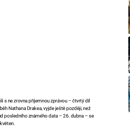
li s ne zrovna příjemnou zprávou – čtvrtý díl
íběh Nathana Drakea, vyjde ještě později, než
sud posledního známého data – 26. dubna – se
 květen.