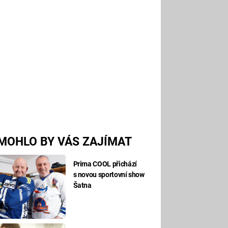
MOHLO BY VÁS ZAJÍMAT
Prima COOL přichází
s novou sportovní show
Šatna