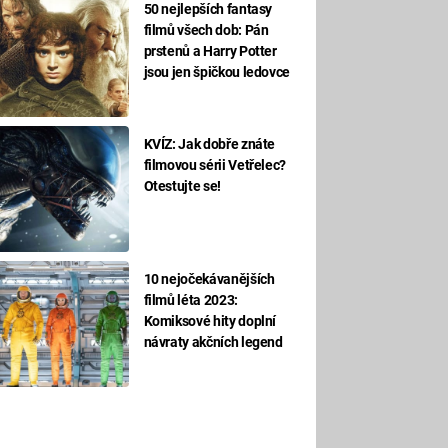
50 nejlepších fantasy
filmů všech dob: Pán
prstenů a Harry Potter
jsou jen špičkou ledovce
KVÍZ: Jak dobře znáte
filmovou sérii Vetřelec?
Otestujte se!
10 nejočekávanějších
filmů léta 2023:
Komiksové hity doplní
návraty akčních legend