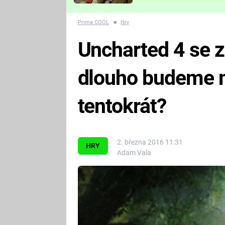
Které děsivé pecky vám
nejvíc zvednou tep?
Prima COOL
■
Hry
Uncharted 4 se 
dlouho budeme 
tentokrát?
2. března 2016 11:31
HRY
Adam Vala