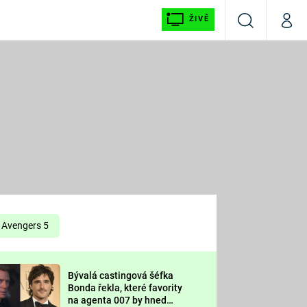
ŽIVĚ
Vyhledávání
Můj p
Prima+
É
CNN Prima NEWS
E
Prima FRESH
ŠÍ
Prima LIVING
E
Prima Ženy
Avengers 5
Prima LAJK
Bývalá castingová šéfka
OOL
Bonda řekla, které favority
Sledujte nás
na agenta 007 by hned