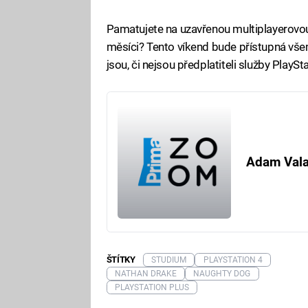
Pamatujete na uzavřenou multiplayerovou
měsíci? Tento víkend bude přístupná vše
jsou, či nejsou předplatiteli služby PlaySt
Adam Val
ŠTÍTKY
STUDIUM
PLAYSTATION 4
NATHAN DRAKE
NAUGHTY DOG
PLAYSTATION PLUS