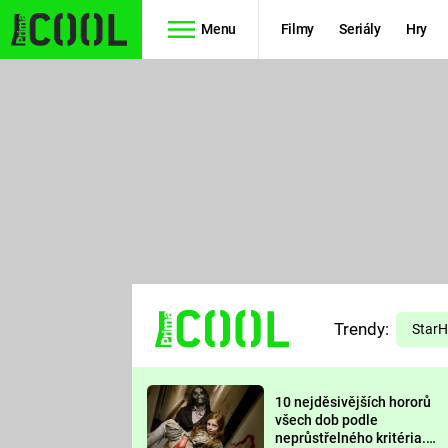
Menu
Filmy
Seriály
Hry
Seriály
Filmy
SIMPSONOVI
STAR WARS
HVĚZDNÁ
AVENGERS
BRÁNA
RYCHLE A
TEORIE
ZBĚSILE 10
Trendy:
VELKÉHO
Star
PREDÁTOR
TŘESKU
10 nejděsivějších hororů
FUTURAMA
všech dob podle
neprůstřelného kritéria.